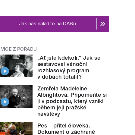
Jak nás naladíte na DABu
VÍCE Z POŘADU
„Ať jste kdekoli.“ Jak se
sestavoval vánoční
rozhlasový program
v dobách totalit?
Zemřela Madeleine
Albrightová. Připomeňte si
ji v podcastu, který vznikl
během její pražské
návštěvy
Pes – přítel člověka.
Dokument o záchraně