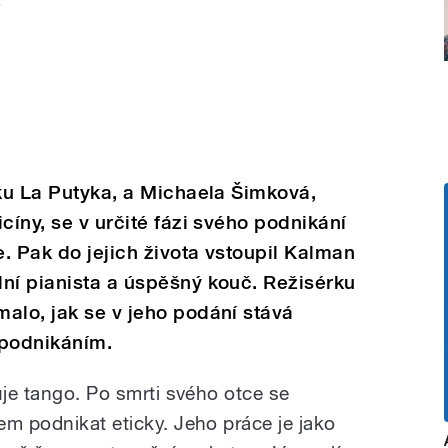
.
rku La Putyka, a Michaela Šimková,
cíny, se v určité fázi svého podnikání
e. Pak do jejich života vstoupil Kalman
ní pianista a úspěšný kouč. Režisérku
alo, jak se v jeho podání stává
podnikáním.
uje tango. Po smrti svého otce se
em podnikat eticky. Jeho práce je jako