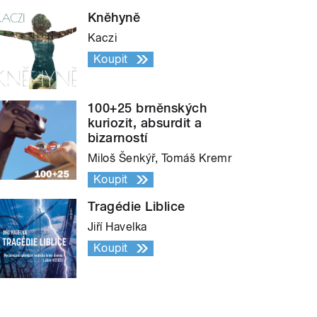
Kněhyně
Kaczi
Koupit
100+25 brněnských
kuriozit, absurdit a
bizarností
Miloš Šenkýř, Tomáš Kremr
Koupit
Tragédie Liblice
Jiří Havelka
Koupit