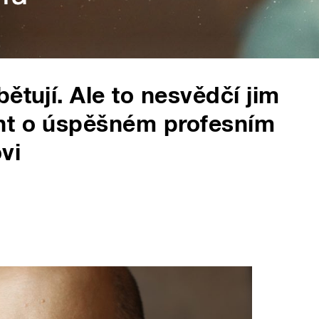
ětují. Ale to nesvědčí jim
nt o úspěšném profesním
vi