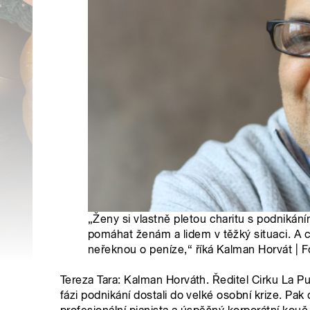
„Ženy si vlastně pletou charitu s podnikání
pomáhat ženám a lidem v těžký situaci. A c
neřeknou o peníze,“ říká Kalman Horvát | F
Tereza Tara: Kalman Horváth. Ředitel Cirku La Pu
fázi podnikání dostali do velké osobní krize. Pak