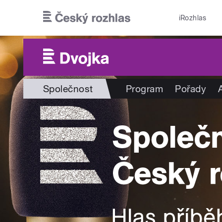
Přejít k hlavnímu obsahu
iRozhlas
Společnost
Program
Pořady