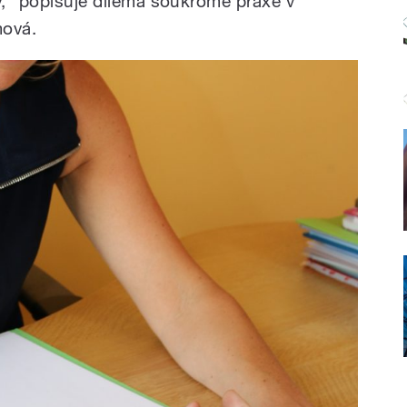
hy,“ popisuje dilema soukromé praxe v
mová.