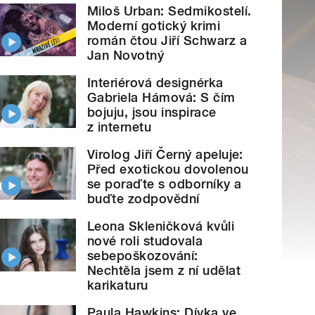
Miloš Urban: Sedmikostelí.
Moderní gotický krimi
román čtou Jiří Schwarz a
Jan Novotný
Interiérová designérka
Gabriela Hámová: S čím
bojuju, jsou inspirace
z internetu
Virolog Jiří Černý apeluje:
Před exotickou dovolenou
se poraďte s odborníky a
buďte zodpovědní
Leona Skleničková kvůli
nové roli studovala
sebepoškozování:
Nechtěla jsem z ní udělat
karikaturu
Paula Hawkins: Dívka ve