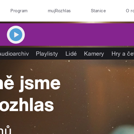
Program
mujRozhlas
Stanice
O r
Audioarchiv
Playlisty
Lidé
Kamery
Hry a če