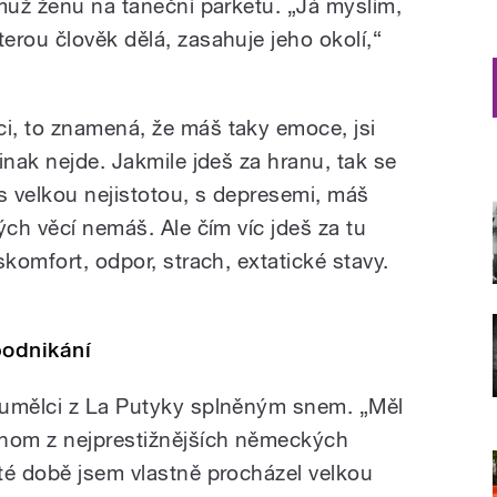
 muž ženu na taneční parketu. „Já myslím,
erou člověk dělá, zasahuje jeho okolí,“
i, to znamená, že máš taky emoce, jsi
inak nejde. Jakmile jdeš za hranu, tak se
 velkou nejistotou, s depresemi, máš
ých věcí nemáš. Ale čím víc jdeš za tu
skomfort, odpor, strach, extatické stavy.
podnikání
 umělci z La Putyky splněným snem. „Měl
dnom z nejprestižnějších německých
té době jsem vlastně procházel velkou