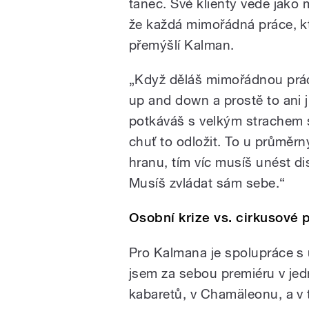
tanec. Své klienty vede jako
že každá mimořádná práce, kt
přemýšlí Kalman.
„Když děláš mimořádnou prác
up and down a prostě to ani j
potkáváš s velkým strachem s
chuť to odložit. To u průměrn
hranu, tím víc musíš unést di
Musíš zvládat sám sebe.“
Osobní krize vs. cirkusové 
Pro Kalmana je spolupráce s
jsem za sebou premiéru v je
kabaretů, v Chamäleonu, a v 