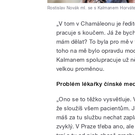
Rostislav Novák ml. se s Kalmanem Horvát
„V tom v Chamäleonu je ředite
pracuje s koučem. Já že bych m
mám dělat? To byla pro mě v t
toho na mě bylo opravdu moc 
Kalmanem spolupracuje už něk
velkou proměnou.
Problém lékařky čínské med
„Ono se to těžko vysvětluje.
že sloužíš všem pacientům. J
máš za tu službu nechat zapla
zvyklý. V Praze třeba ano, ale