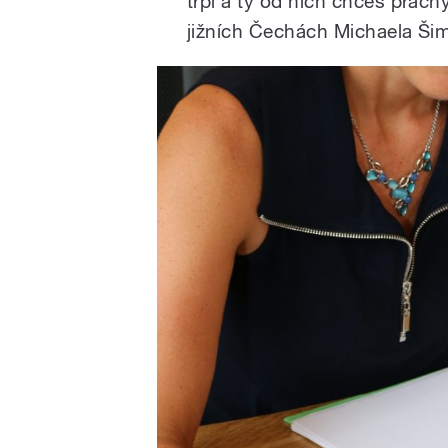
trpí a ty od nich chceš prac
jižních Čechách Michaela Ši