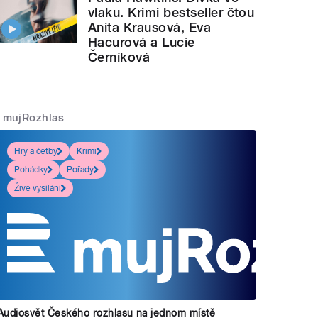
vlaku. Krimi bestseller čtou
Anita Krausová, Eva
Hacurová a Lucie
Černíková
mujRozhlas
Hry a četby
Krimi
Pohádky
Pořady
Živé vysílání
Audiosvět Českého rozhlasu na jednom místě