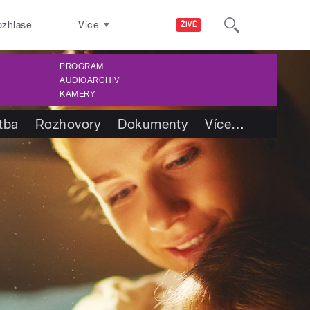
ozhlase
Více
ŽIVĚ
PROGRAM
AUDIOARCHIV
KAMERY
tba
Rozhovory
Dokumenty
Více
…