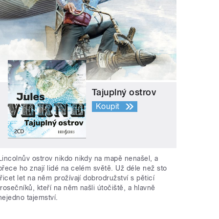
Tajuplný ostrov
Koupit
Lincolnův ostrov nikdo nikdy na mapě nenašel, a
přece ho znají lidé na celém světě. Už déle než sto
třicet let na něm prožívají dobrodružství s pěticí
trosečníků, kteří na něm našli útočiště, a hlavně
nejedno tajemství.