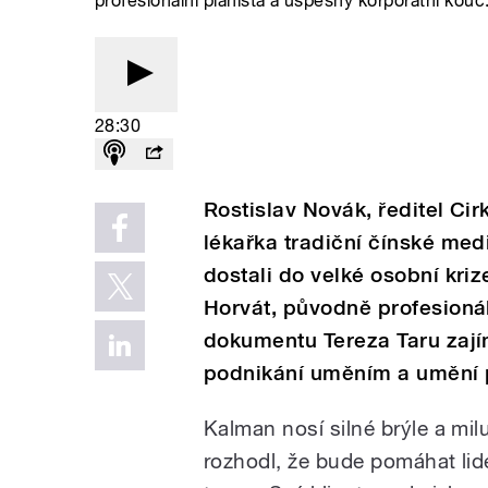
profesionální pianista a úspěšný korporátní kouč
28:30
Rostislav Novák, ředitel Ci
lékařka tradiční čínské medi
dostali do velké osobní kriz
Horvát, původně profesionál
dokumentu Tereza Taru zajím
podnikání uměním a umění 
Kalman nosí silné brýle a mil
rozhodl, že bude pomáhat lid