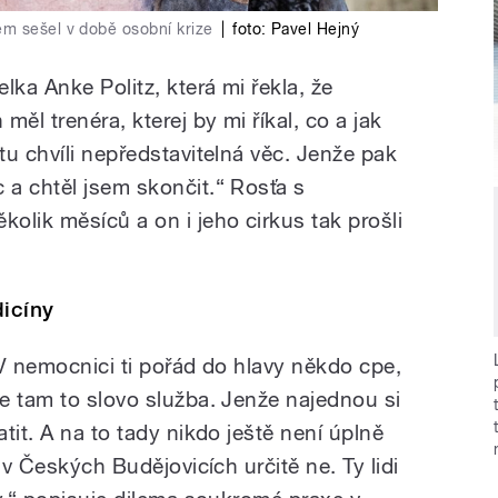
em sešel v době osobní krize
|
foto:
Pavel Hejný
lka Anke Politz, která mi řekla, že
ěl trenéra, kterej by mi říkal, co a jak
u chvíli nepředstavitelná věc. Jenže pak
a chtěl jsem skončit.“ Rosťa s
olik měsíců a on i jeho cirkus tak prošli
icíny
 V nemocnici ti pořád do hlavy někdo cpe,
e tam to slovo služba. Jenže najednou si
tit. A na to tady nikdo ještě není úplně
 v Českých Budějovicích určitě ne. Ty lidi