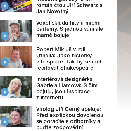
román čtou Jiří Schwarz a
Jan Novotný
Voxel skládá hity a míchá
parfémy. S jednou vůní ale
marně bojuje
Robert Mikluš v roli
Othella: Jako historky
v hospodě. Tak by se měl
recitovat Shakespeare
Interiérová designérka
Gabriela Hámová: S čím
bojuju, jsou inspirace
z internetu
Virolog Jiří Černý apeluje:
Před exotickou dovolenou
se poraďte s odborníky a
buďte zodpovědní