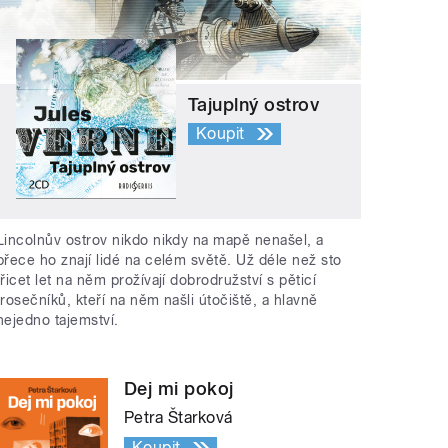
Tajuplný ostrov
Koupit
Lincolnův ostrov nikdo nikdy na mapě nenašel, a
přece ho znají lidé na celém světě. Už déle než sto
třicet let na něm prožívají dobrodružství s pěticí
trosečníků, kteří na něm našli útočiště, a hlavně
nejedno tajemství.
Dej mi pokoj
Petra Štarková
Koupit