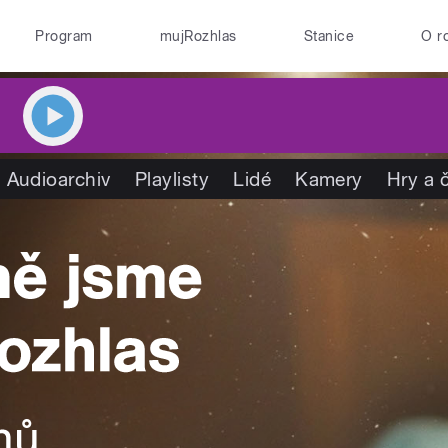
Program
mujRozhlas
Stanice
O r
Audioarchiv
Playlisty
Lidé
Kamery
Hry a 