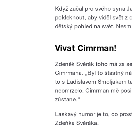
Když začal pro svého syna Ja
pokleknout, aby viděl svět z 
dětský pohled na svět. Nesmít
Vivat Cimrman!
Zdeněk Svěrák toho má za seb
Cimrmana. „Byl to šťastný ná
to s Ladislavem Smoljakem ta
neomrzelo. Cimrman mě posilu
zůstane.“
Laskavý humor je to, co pros
Zdeňka Svěráka.