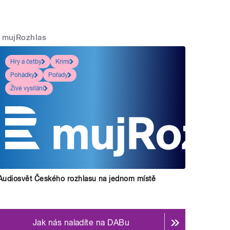
mujRozhlas
Hry a četby
Krimi
Pohádky
Pořady
Živé vysílání
Audiosvět Českého rozhlasu na jednom místě
Jak nás naladíte na DABu