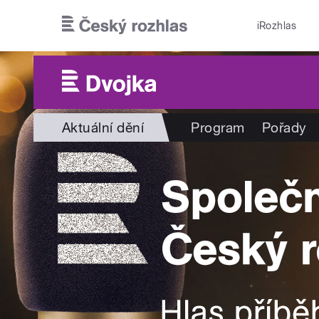
Přejít k hlavnímu obsahu
iRozhlas
Aktuální dění
Program
Pořady