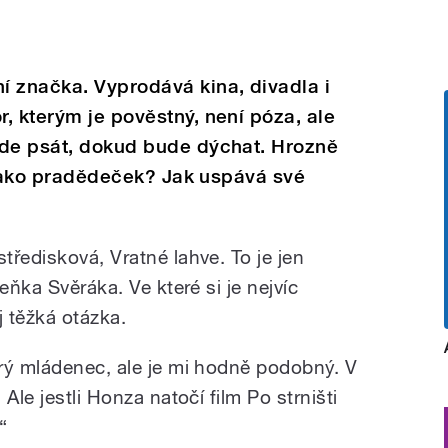
í značka. Vyprodává kina, divadla i
, kterým je pověstný, není póza, ale
ude psát, dokud bude dýchat. Hrozně
í jako pradědeček? Jak uspává své
ředisková, Vratné lahve. To je jen
eňka Svěráka. Ve které si je nejvíc
 těžká otázka.
rý mládenec, ale je mi hodně podobný. V
Ale jestli Honza natočí film Po strništi
“