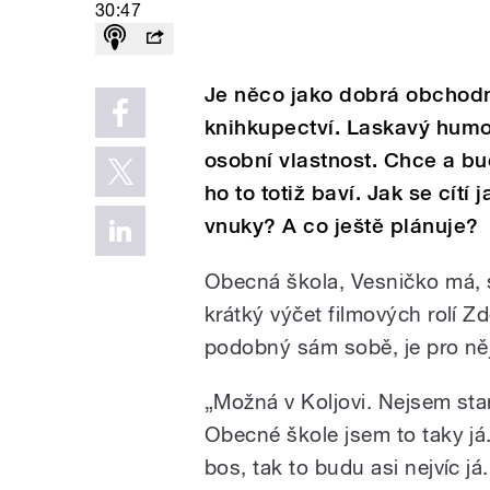
30:47
Je něco jako dobrá obchodn
knihkupectví. Laskavý humor
osobní vlastnost. Chce a b
ho to totiž baví. Jak se cít
vnuky? A co ještě plánuje?
Obecná škola, Vesničko má, st
krátký výčet filmových rolí Zd
podobný sám sobě, je pro něj
„Možná v Koljovi. Nejsem sta
Obecné škole jsem to taky já. 
bos, tak to budu asi nejvíc já.