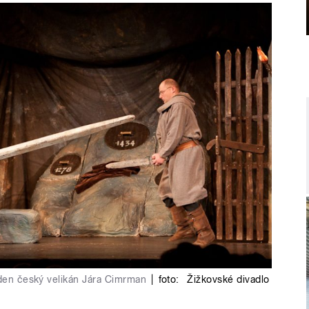
eden český velikán Jára Cimrman
|
foto:
Žižkovské divadlo