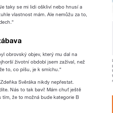
le taky se mi lidi oškliví nebo hnusí a
 tuhle vlastnost mám. Ale nemůžu za to,
idech.“
 zábava
 byl obrovský objev, který mu dal na
ejhorší životní období jsem zažíval, než
že to, co píšu, je k smíchu.“
e Zdeňka Svěráka nikdy nepřestat.
te. Nás to tak baví! Mám chuť ještě
 tím, že to možná bude kategorie B