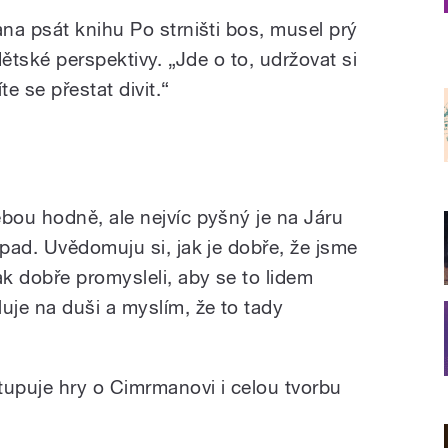
na psát knihu Po strništi bos, musel prý
dětské perspektivy. „Jde o to, udržovat si
e se přestat divit.“
ou hodně, ale nejvíc pyšný je na Járu
pad. Uvědomuju si, jak je dobře, že jsme
k dobře promysleli, aby se to lidem
je na duši a myslím, že to tady
tupuje hry o Cimrmanovi i celou tvorbu