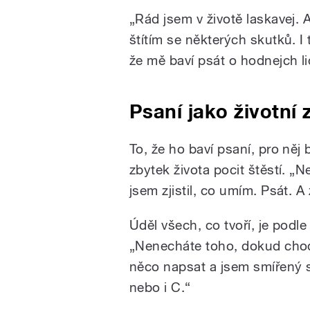
„Rád jsem v životě laskavej. A
štítím se některých skutků. I
že mě baví psát o hodnejch l
Psaní jako životní
To, že ho baví psaní, pro něj
zbytek života pocit štěstí. „N
jsem zjistil, co umím. Psát. A 
Úděl všech, co tvoří, je podl
„Nenecháte toho, dokud chodí
něco napsat a jsem smířený s
nebo i C.“