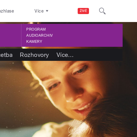
ozhlase
Více
ŽIVĚ
PROGRAM
AUDIOARCHIV
KAMERY
četba
Rozhovory
Více
…