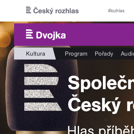
Přejít k hlavnímu obsahu
iRozhlas
Kultura
Program
Pořady
Audi