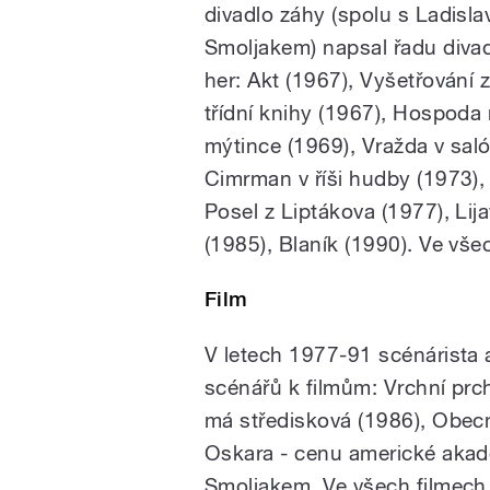
divadlo záhy (spolu s Ladisl
Smoljakem) napsal řadu diva
her: Akt (1967), Vyšetřování z
třídní knihy (1967), Hospoda
mýtince (1969), Vražda v sa
Cimrman v říši hudby (1973),
Posel z Liptákova (1977), Lij
(1985), Blaník (1990). Ve vše
Film
V letech 1977-91 scénárista 
scénářů k filmům: Vrchní prch
má středisková (1986), Obecná
Oskara - cenu americké akadem
Smoljakem. Ve všech filmech t