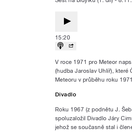
Šest na bidýlku (1. díl) - 8.1
15:20
V roce 1971 pro Meteor napsa
(hudba Jaroslav Uhlíř), které
Meteoru v průběhu roku 1971 
Divadlo
Roku 1967 (z podnětu J. Šeb
spoluzaložil Divadlo Járy Ci
jehož se současně stal i čle