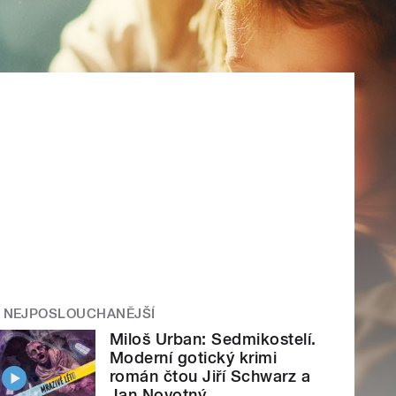
NEJPOSLOUCHANĚJŠÍ
Miloš Urban: Sedmikostelí.
Moderní gotický krimi
román čtou Jiří Schwarz a
Jan Novotný