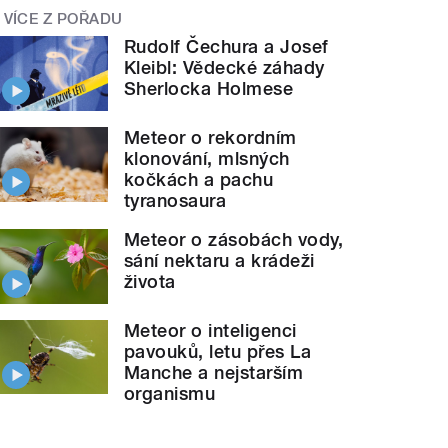
VÍCE Z POŘADU
Rudolf Čechura a Josef
Kleibl: Vědecké záhady
Sherlocka Holmese
Meteor o rekordním
klonování, mlsných
kočkách a pachu
tyranosaura
Meteor o zásobách vody,
sání nektaru a krádeži
života
Meteor o inteligenci
pavouků, letu přes La
Manche a nejstarším
organismu