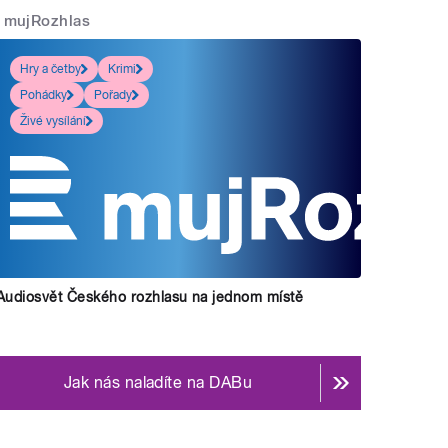
mujRozhlas
Hry a četby
Krimi
Pohádky
Pořady
Živé vysílání
Audiosvět Českého rozhlasu na jednom místě
Jak nás naladíte na DABu