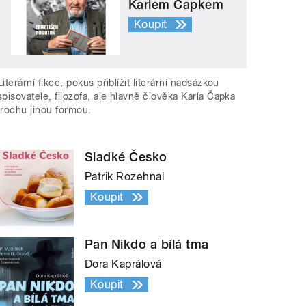
Karlem Čapkem
Koupit
Literární fikce, pokus přiblížit literární nadsázkou
spisovatele, filozofa, ale hlavně člověka Karla Čapka
trochu jinou formou.
Sladké Česko
Patrik Rozehnal
Koupit
Pan Nikdo a bílá tma
Dora Kaprálová
Koupit