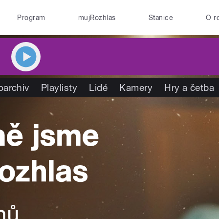
Program
mujRozhlas
Stanice
O r
oarchiv
Playlisty
Lidé
Kamery
Hry a četba