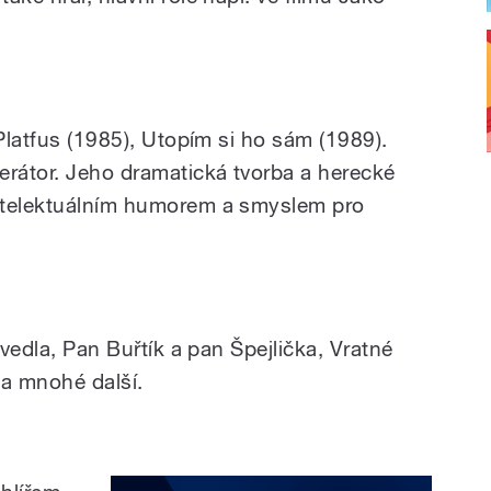
 Platfus (1985), Utopím si ho sám (1989).
erátor. Jeho dramatická tvorba a herecké
ntelektuálním humorem a smyslem pro
ovedla, Pan Buřtík a pan Špejlička, Vratné
 a mnohé další.