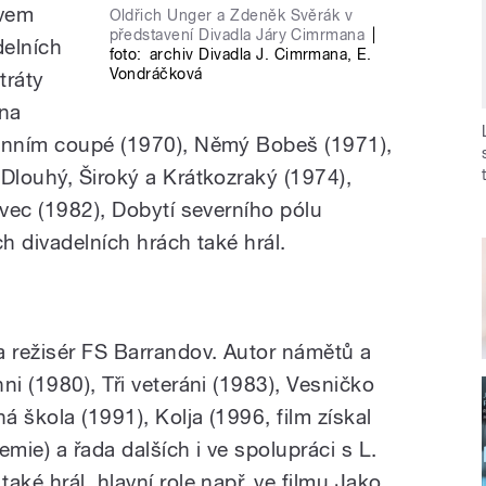
avem
Oldřich Unger a Zdeněk Svěrák v
představení Divadla Járy Cimrmana
|
delních
foto:
archiv Divadla J. Cimrmana
,
E.
Vondráčková
tráty
 na
lónním coupé (1970), Němý Bobeš (1971),
 Dlouhý, Široký a Krátkozraký (1974),
avec (1982), Dobytí severního pólu
ch divadelních hrách také hrál.
a režisér FS Barrandov. Autor námětů a
ni (1980), Tři veteráni (1983), Vesničko
 škola (1991), Kolja (1996, film získal
ie) a řada dalších i ve spolupráci s L.
aké hrál, hlavní role např. ve filmu Jako