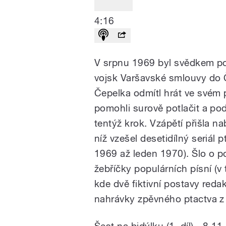
4:16
V srpnu 1969 byl svědkem pot
vojsk Varšavské smlouvy do 
Čepelka odmítl hrát ve svém 
pomohli surově potlačit a pod
tentýž krok. Vzápětí přišla n
níž vzešel desetidílný seriál 
1969 až leden 1970). Šlo o p
žebříčky populárních písní (v
kde dvě fiktivní postavy reda
nahrávky zpěvného ptactva z 