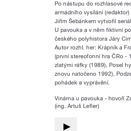
Po nástupu do rozhlasové re
armádního vysílání (redaktor)
Jiřím Šebánkem vytvořil seriá
U pavouka a v něm fiktivní p
českého polyhistora Járy Ci
Autor rozhl. her: Krápník a Fr
(první stereofonní hra ČRo - 1
zlatými ráfky (1989), Posel h
znovu natočeno 1992), Podze
pohádek a vyprávění.
Vinárna u pavouka - hovoří Z
(ing. Artuš Lefler)