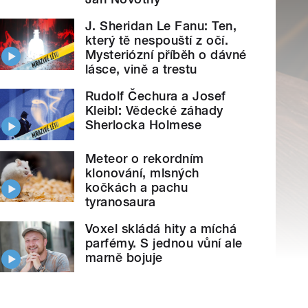
J. Sheridan Le Fanu: Ten,
který tě nespouští z očí.
Mysteriózní příběh o dávné
lásce, vině a trestu
Rudolf Čechura a Josef
Kleibl: Vědecké záhady
Sherlocka Holmese
Meteor o rekordním
klonování, mlsných
kočkách a pachu
tyranosaura
Voxel skládá hity a míchá
parfémy. S jednou vůní ale
marně bojuje