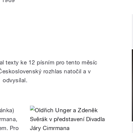
1. 1969
l texty ke 12 písním pro tento měsíc
 Československý rozhlas natočil a v
odvysílal.
ánka)
mrmana,
nem. Pro