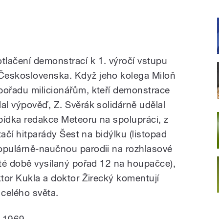
lačení demonstrací k 1. výročí vstupu
Československa. Když jeho kolega Miloň
pořadu milicionářům, kteří demonstrace
al výpověď, Z. Svěrák solidárně udělal
abídka redakce Meteoru na spolupráci, z
ptačí hitparády Šest na bidýlku (listopad
opulárně-naučnou parodii na rozhlasové
 té době vysílaný pořad 12 na houpačce),
ktor Kukla a doktor Žirecký komentují
celého světa.