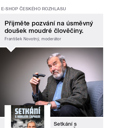
E-SHOP ČESKÉHO ROZHLASU
Přijměte pozvání na úsměvný
doušek moudré člověčiny.
František Novotný, moderátor
Setkání s