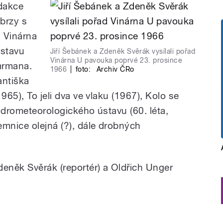
dakce
 brzy s
l Vinárna
ostavu
Jiří Šebánek a Zdeněk Svěrák vysílali pořad
Vinárna U pavouka poprvé 23. prosince
mrmana.
1966
|
foto:
Archiv ČRo
antiška
965), To jeli dva ve vlaku (1967), Kolo se
ydrometeorologického ústavu (60. léta,
mnice olejná (?), dále drobných
deněk Svěrák (reportér) a Oldřich Unger