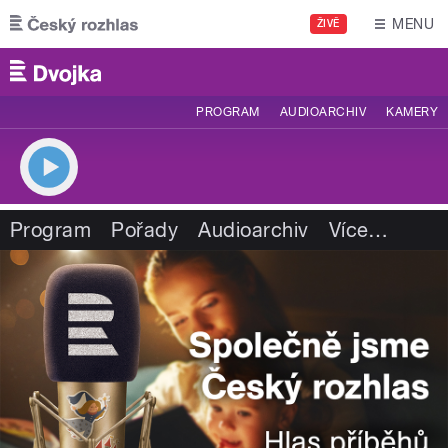
Přejít k hlavnímu obsahu
MENU
ŽIVĚ
PROGRAM
AUDIOARCHIV
KAMERY
Program
Pořady
Audioarchiv
Více
…