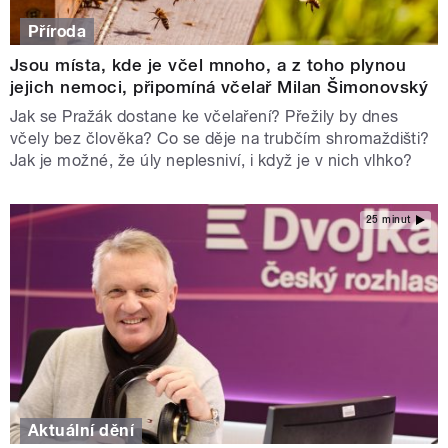
Příroda
Jsou místa, kde je včel mnoho, a z toho plynou
jejich nemoci, připomíná včelař Milan Šimonovský
Jak se Pražák dostane ke včelaření? Přežily by dnes
včely bez člověka? Co se děje na trubčím shromaždišti?
Jak je možné, že úly neplesniví, i když je v nich vlhko?
25 minut
Aktuální dění