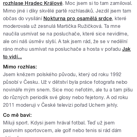
rozhlase Hradec Králové
. Moc jsem si to tam zamiloval.
Mimo jiné i díky skvělé partě rozhlasáků. Jezdil jsem tam
občas do vysílání
Nokturna pro osamělá srdce
, které
moderovala už zesnulá Martička Ružičková. Ta mne
naučila usmívat se na posluchače, které sice nevidíme,
ale oni náš úsměv slyší. A tak jsem rád, že se v nedělní
ráno mohu usmívat na posluchače a hosta v pořadu
Jak
to vidí...
Mimo rozhlas:
Jsem knězem polského původu, který od roku 1992
působí v Česku. Už v dětství byla práce fotografa nebo
novináře mým snem. Sice moc nefotím, ale tu a tam píšu
do různých periodik své glosy nebo fejetony. A od roku
2011 moderuji v České televizi pořad Uchem jehly.
Co mě baví:
Miluji sport. Kdysi jsem hrával fotbal. Teď už jsem
pasivním sportovcem, ale golf nebo tenis si rád dám