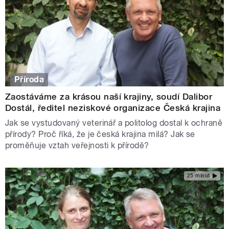
Příroda
Zaostáváme za krásou naší krajiny, soudí Dalibor
Dostál, ředitel neziskové organizace Česká krajina
Jak se vystudovaný veterinář a politolog dostal k ochraně
přírody? Proč říká, že je česká krajina milá? Jak se
proměňuje vztah veřejnosti k přírodě?
25 minut