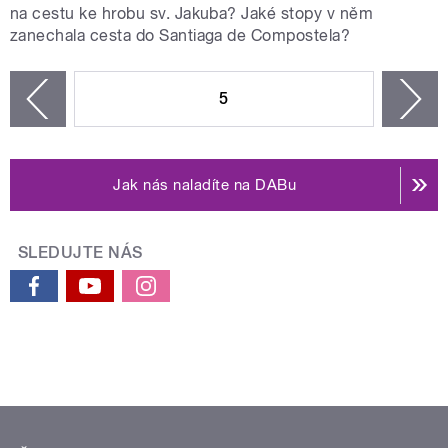
na cestu ke hrobu sv. Jakuba? Jaké stopy v něm
zanechala cesta do Santiaga de Compostela?
STRÁNKY
5
n
zí
Jak nás naladíte na DABu
SLEDUJTE NÁS