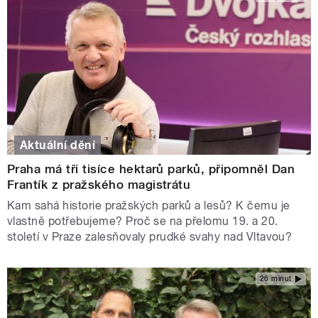
Aktuální dění
Praha má tři tisíce hektarů parků, připomněl Dan
Frantík z pražského magistrátu
Kam sahá historie pražských parků a lesů? K čemu je
vlastně potřebujeme? Proč se na přelomu 19. a 20.
století v Praze zalesňovaly prudké svahy nad Vltavou?
26 minut