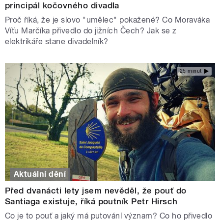
principál kočovného divadla
Proč říká, že je slovo "umělec" pokažené? Co Moraváka
Víťu Marčíka přivedlo do jižních Čech? Jak se z
elektrikáře stane divadelník?
25 minut
Aktuální dění
Před dvanácti lety jsem nevěděl, že pouť do
Santiaga existuje, říká poutník Petr Hirsch
Co je to pouť a jaký má putování význam? Co ho přivedlo