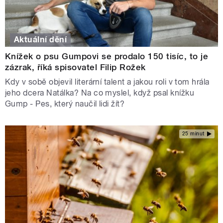
Aktuální dění
Knížek o psu Gumpovi se prodalo 150 tisíc, to je
zázrak, říká spisovatel Filip Rožek
Kdy v sobě objevil literární talent a jakou roli v tom hrála
jeho dcera Natálka? Na co myslel, když psal knížku
Gump - Pes, který naučil lidi žít?
25 minut