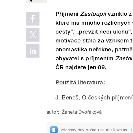
Příjmení
Zastoupil
vzniklo z
které má mnoho rozličných 
cesty“, „převzít něčí úlohu“
motivace stála za vznikem 
onomastika neřekne, patrně 
obyvatel s příjmením
Zastou
ČR najdete jen 89.
Použitá literatura:
J. Beneš, O českých příjmení
autor:
Žaneta Dvořáková
Všechny díly pořadu na mujRozhlas