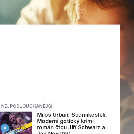
NEJPOSLOUCHANĚJŠÍ
Miloš Urban: Sedmikostelí.
Moderní gotický krimi
román čtou Jiří Schwarz a
Jan Novotný