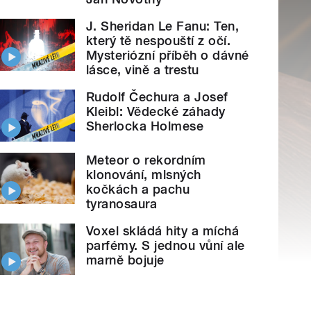
J. Sheridan Le Fanu: Ten,
který tě nespouští z očí.
Mysteriózní příběh o dávné
lásce, vině a trestu
Rudolf Čechura a Josef
Kleibl: Vědecké záhady
Sherlocka Holmese
Meteor o rekordním
klonování, mlsných
kočkách a pachu
tyranosaura
Voxel skládá hity a míchá
parfémy. S jednou vůní ale
marně bojuje