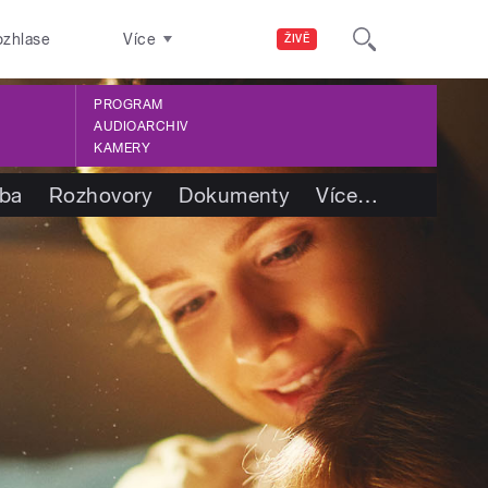
ozhlase
Více
ŽIVĚ
PROGRAM
AUDIOARCHIV
KAMERY
tba
Rozhovory
Dokumenty
Více
…