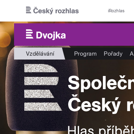
Přejít k hlavnímu obsahu
iRozhlas
Vzdělávání
Program
Pořady
A