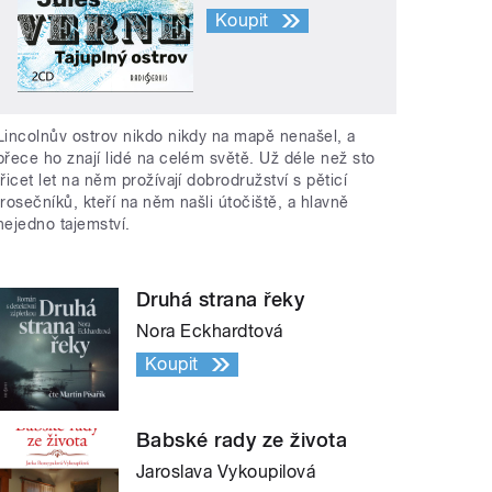
Koupit
Lincolnův ostrov nikdo nikdy na mapě nenašel, a
přece ho znají lidé na celém světě. Už déle než sto
třicet let na něm prožívají dobrodružství s pěticí
trosečníků, kteří na něm našli útočiště, a hlavně
nejedno tajemství.
Druhá strana řeky
Nora Eckhardtová
Koupit
Babské rady ze života
Jaroslava Vykoupilová