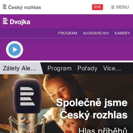
Přejít k hlavnímu obsahu
MENU
ŽIVĚ
PROGRAM
AUDIOARCHIV
KAMERY
Zálety Aleny Zárybnické
Program
Pořady
Více
…