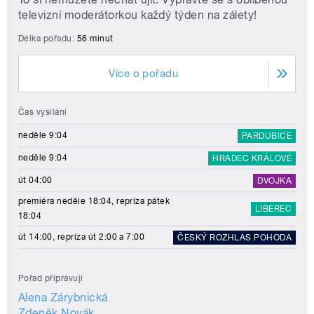
televizní moderátorkou každý týden na zálety!
Délka pořadu:
56 minut
Více o pořadu
Čas vysílání
neděle 9:04
PARDUBICE
neděle 9:04
HRADEC KRÁLOVÉ
út 04:00
DVOJKA
premiéra neděle 18:04, repríza pátek
LIBEREC
18:04
út 14:00, repríza út 2:00 a 7:00
ČESKÝ ROZHLAS POHODA
Pořad připravují
Alena Zárybnická
Zdeněk Novák