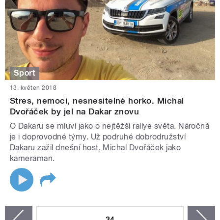
Sport
13. květen 2018
Stres, nemoci, nesnesitelné horko. Michal
Dvořáček by jel na Dakar znovu
O Dakaru se mluví jako o nejtěžší rallye světa. Náročná
je i doprovodné týmy. Už podruhé dobrodružství
Dakaru zažil dnešní host, Michal Dvořáček jako
kameraman.
STRÁNKY
34
n