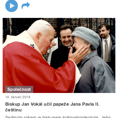
Společnost
10. červen 2018
Biskup Jan Vokál učil papeže Jana Pavla II.
češtinu
Sedmým rokem je biskupem královehradeckým, Jeho