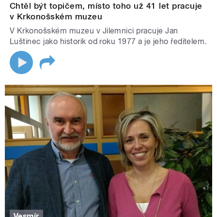
Chtěl být topičem, místo toho už 41 let pracuje
v Krkonošském muzeu
V Krkonošském muzeu v Jilemnici pracuje Jan
Luštinec jako historik od roku 1977 a je jeho ředitelem.
Vesmír