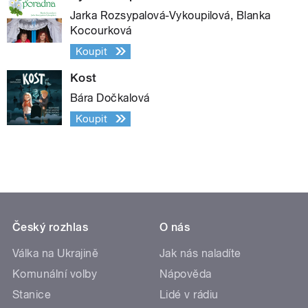
Jarka Rozsypalová-Vykoupilová, Blanka
Kocourková
Koupit
Kost
Bára Dočkalová
Koupit
Český rozhlas
O nás
Válka na Ukrajině
Jak nás naladíte
Komunální volby
Nápověda
Stanice
Lidé v rádiu