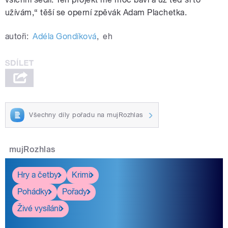
užívám,“ těší se operní zpěvák Adam Plachetka.
autoři:
Adéla Gondíková
,
eh
Všechny díly pořadu na mujRozhlas
mujRozhlas
Hry a četby
Krimi
Pohádky
Pořady
Živé vysílání