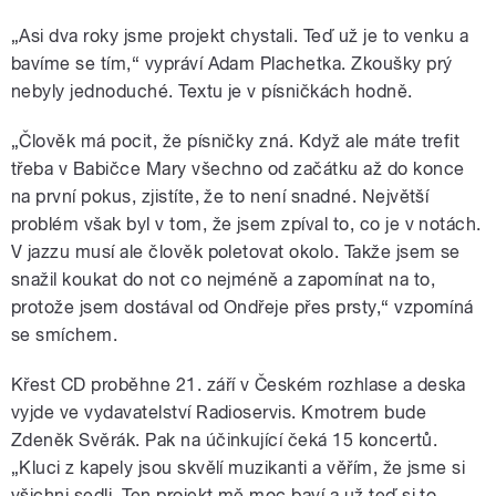
„Asi dva roky jsme projekt chystali. Teď už je to venku a
bavíme se tím,“ vypráví Adam Plachetka. Zkoušky prý
nebyly jednoduché. Textu je v písničkách hodně.
„Člověk má pocit, že písničky zná. Když ale máte trefit
třeba v Babičce Mary všechno od začátku až do konce
na první pokus, zjistíte, že to není snadné. Největší
problém však byl v tom, že jsem zpíval to, co je v notách.
V jazzu musí ale člověk poletovat okolo. Takže jsem se
snažil koukat do not co nejméně a zapomínat na to,
protože jsem dostával od Ondřeje přes prsty,“ vzpomíná
se smíchem.
Křest CD proběhne 21. září v Českém rozhlase a deska
vyjde ve vydavatelství Radioservis. Kmotrem bude
Zdeněk Svěrák. Pak na účinkující čeká 15 koncertů.
„Kluci z kapely jsou skvělí muzikanti a věřím, že jsme si
všichni sedli. Ten projekt mě moc baví a už teď si to