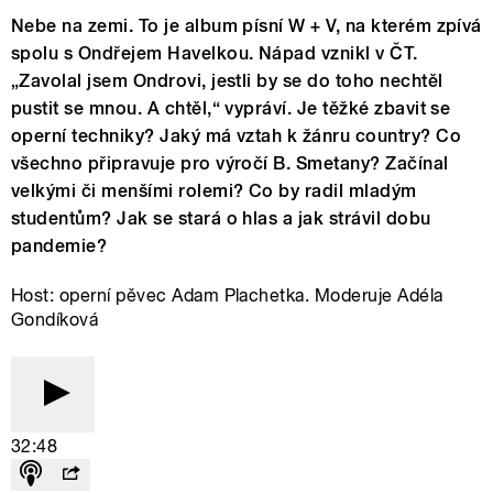
Nebe na zemi. To je album písní W + V, na kterém zpívá
spolu s Ondřejem Havelkou. Nápad vznikl v ČT.
„Zavolal jsem Ondrovi, jestli by se do toho nechtěl
pustit se mnou. A chtěl,“ vypráví. Je těžké zbavit se
operní techniky? Jaký má vztah k žánru country? Co
všechno připravuje pro výročí B. Smetany? Začínal
velkými či menšími rolemi? Co by radil mladým
studentům? Jak se stará o hlas a jak strávil dobu
pandemie?
Host: operní pěvec Adam Plachetka. Moderuje Adéla
Gondíková
32:48