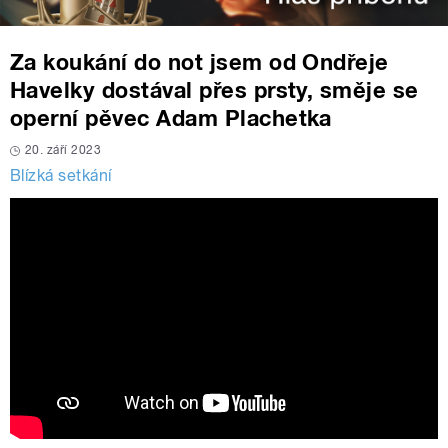
Za koukání do not jsem od Ondřeje
Havelky dostával přes prsty, směje se
operní pěvec Adam Plachetka
20. září 2023
Blízká setkání