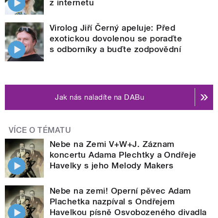
z internetu
Virolog Jiří Černý apeluje: Před
exotickou dovolenou se poraďte
s odborníky a buďte zodpovědní
Jak nás naladíte na DABu
VÍCE O TÉMATU
Nebe na Zemi V+W+J. Záznam
koncertu Adama Plechtky a Ondřeje
Havelky s jeho Melody Makers
Nebe na zemi! Operní pěvec Adam
Plachetka nazpíval s Ondřejem
Havelkou písně Osvobozeného divadla