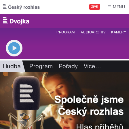
Přejít k hlavnímu obsahu
MENU
ŽIVĚ
PROGRAM
AUDIOARCHIV
KAMERY
Hudba
Program
Pořady
Více
…