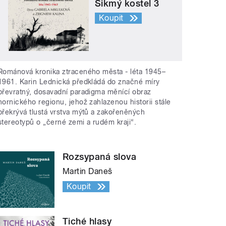
Šikmý kostel 3
Koupit
Románová kronika ztraceného města - léta 1945–
1961. Karin Lednická předkládá do značné míry
převratný, dosavadní paradigma měnící obraz
hornického regionu, jehož zahlazenou historii stále
překrývá tlustá vrstva mýtů a zakořeněných
stereotypů o „černé zemi a rudém kraji“.
Rozsypaná slova
Martin Daneš
Koupit
Tiché hlasy