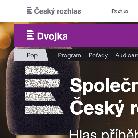
Přejít k hlavnímu obsahu
iRozhlas
Pop
Program
Pořady
Audioar