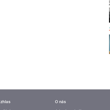
zhlas
O nás