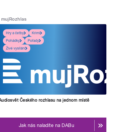
mujRozhlas
Hry a četby
Krimi
Pohádky
Pořady
Živé vysílání
Audiosvět Českého rozhlasu na jednom místě
Jak nás naladíte na DABu