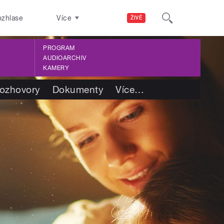
ozhlase
Více
ŽIVĚ
PROGRAM
AUDIOARCHIV
KAMERY
ozhovory
Dokumenty
Více
…