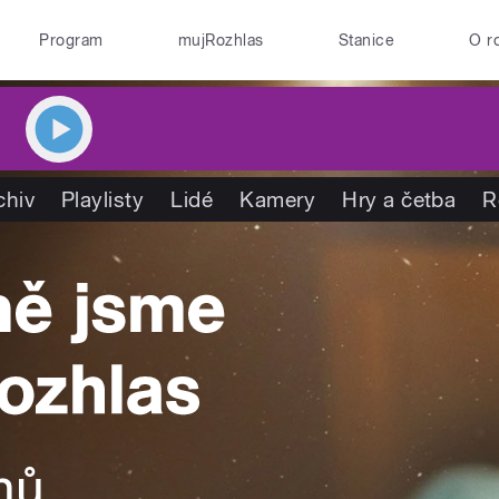
Program
mujRozhlas
Stanice
O r
chiv
Playlisty
Lidé
Kamery
Hry a četba
R