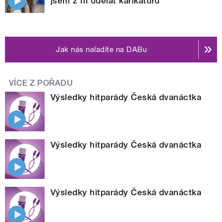
jsem z ní udělat karikaturu
Jak nás naladíte na DABu
VÍCE Z POŘADU
Výsledky hitparády Česká dvanáctka
Výsledky hitparády Česká dvanáctka
Výsledky hitparády Česká dvanáctka