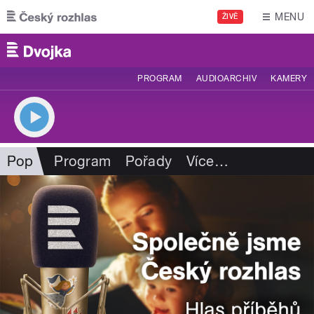
Přejít k hlavnímu obsahu
MENU
ŽIVĚ
PROGRAM
AUDIOARCHIV
KAMERY
Pop
Program
Pořady
Více
…