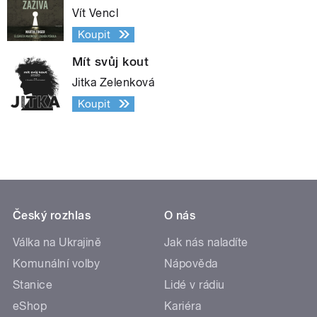
Vít Vencl
Koupit
Mít svůj kout
Jitka Zelenková
Koupit
Český rozhlas
O nás
Válka na Ukrajině
Jak nás naladíte
Komunální volby
Nápověda
Stanice
Lidé v rádiu
eShop
Kariéra