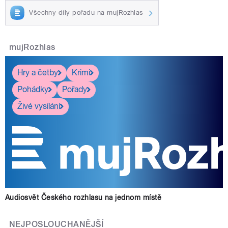
Všechny díly pořadu na mujRozhlas
mujRozhlas
Hry a četby
Krimi
Pohádky
Pořady
Živé vysílání
Audiosvět Českého rozhlasu na jednom místě
NEJPOSLOUCHANĚJŠÍ