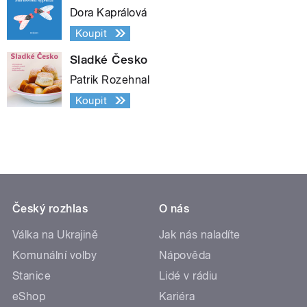
Dora Kaprálová
Koupit
Sladké Česko
Patrik Rozehnal
Koupit
Český rozhlas
O nás
Válka na Ukrajině
Jak nás naladíte
Komunální volby
Nápověda
Stanice
Lidé v rádiu
eShop
Kariéra