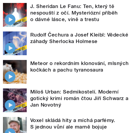
J. Sheridan Le Fanu: Ten, který tě
nespouští z očí. Mysteriózní příběh
o dávné lásce, vině a trestu
Rudolf Čechura a Josef Kleibl: Vědecké
záhady Sherlocka Holmese
Meteor o rekordním klonování, mlsných
kočkách a pachu tyranosaura
Miloš Urban: Sedmikostelí. Moderní
gotický krimi román čtou Jiří Schwarz a
Jan Novotný
Voxel skládá hity a míchá parfémy.
S jednou vůní ale marně bojuje