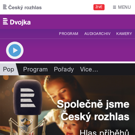
Přejít k hlavnímu obsahu
MENU
ŽIVĚ
PROGRAM
AUDIOARCHIV
KAMERY
Pop
Program
Pořady
Více
…