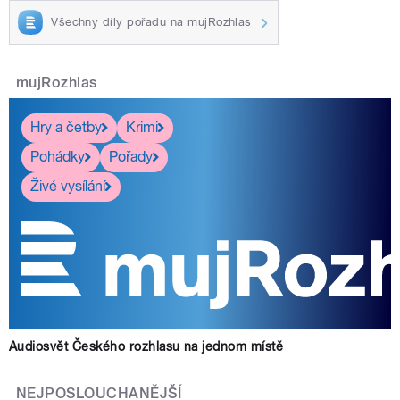
Všechny díly pořadu na mujRozhlas
mujRozhlas
Hry a četby
Krimi
Pohádky
Pořady
Živé vysílání
Audiosvět Českého rozhlasu na jednom místě
NEJPOSLOUCHANĚJŠÍ