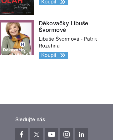
Koupit
Děkovačky Libuše
Švormové
Libuše Švormová - Patrik
Rozehnal
Koupit
Sledujte nás