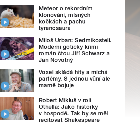
Meteor o rekordním
klonování, mlsných
kočkách a pachu
tyranosaura
Miloš Urban: Sedmikostelí.
Moderní gotický krimi
román čtou Jiří Schwarz a
Jan Novotný
Voxel skládá hity a míchá
parfémy. S jednou vůní ale
marně bojuje
Robert Mikluš v roli
Othella: Jako historky
v hospodě. Tak by se měl
recitovat Shakespeare