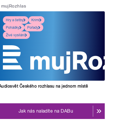
mujRozhlas
Hry a četby
Krimi
Pohádky
Pořady
Živé vysílání
Audiosvět Českého rozhlasu na jednom místě
Jak nás naladíte na DABu