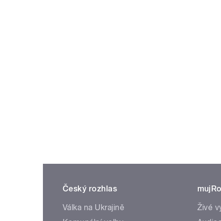
Český rozhlas
mujRo
Válka na Ukrajině
Živé v