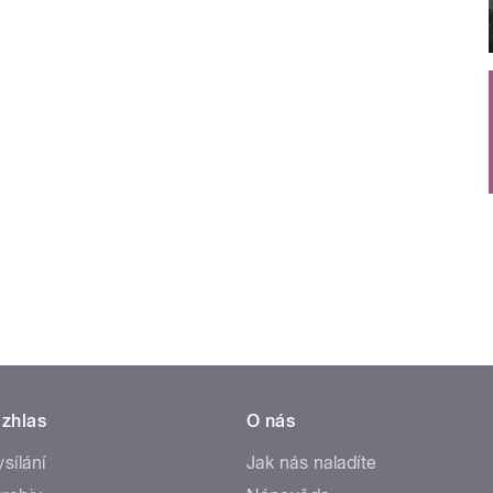
zhlas
O nás
ysílání
Jak nás naladíte