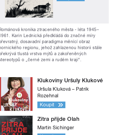
Románová kronika ztraceného města - léta 1945–
1961. Karin Lednická předkládá do značné míry
převratný, dosavadní paradigma měnící obraz
hornického regionu, jehož zahlazenou historii stále
překrývá tlustá vrstva mýtů a zakořeněných
stereotypů o „černé zemi a rudém kraji“.
Klukoviny Uršuly Klukové
Uršula Kluková – Patrik
Rozehnal
Koupit
Zítra přijde Olah
Martin Sichinger