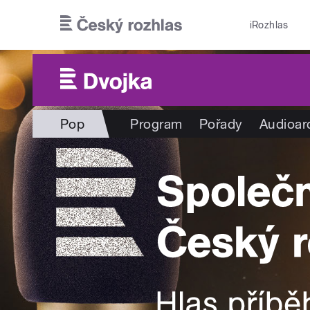
Přejít k hlavnímu obsahu
iRozhlas
Pop
Program
Pořady
Audioar