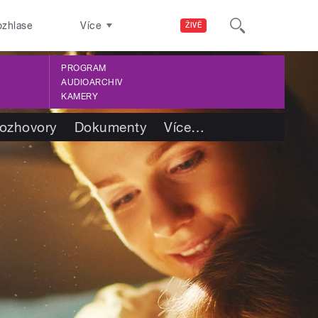
ozhlase
Více
ŽIVĚ
PROGRAM
AUDIOARCHIV
KAMERY
ozhovory
Dokumenty
Více
…