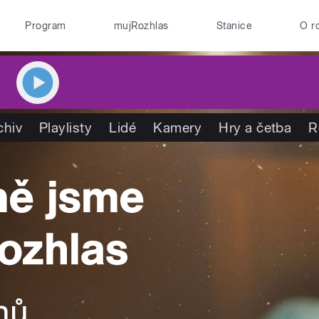
Program
mujRozhlas
Stanice
O r
chiv
Playlisty
Lidé
Kamery
Hry a četba
R