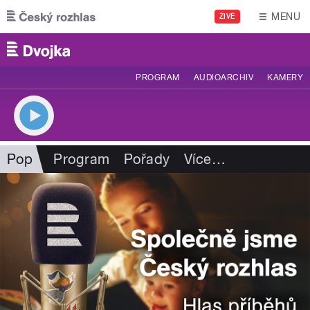
Přejít k hlavnímu obsahu
MENU
ŽIVĚ
PROGRAM
AUDIOARCHIV
KAMERY
Pop
Program
Pořady
Více
…