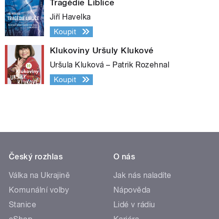
Tragédie Liblice
Jiří Havelka
Koupit
Klukoviny Uršuly Klukové
Uršula Kluková – Patrik Rozehnal
Koupit
Český rozhlas
O nás
Válka na Ukrajině
Jak nás naladíte
Komunální volby
Nápověda
Stanice
Lidé v rádiu