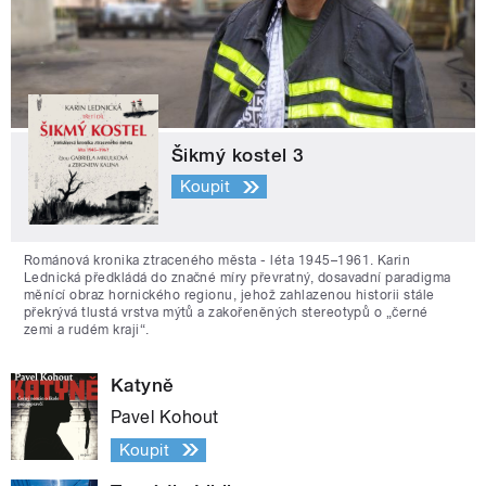
Šikmý kostel 3
Koupit
Románová kronika ztraceného města - léta 1945–1961. Karin
Lednická předkládá do značné míry převratný, dosavadní paradigma
měnící obraz hornického regionu, jehož zahlazenou historii stále
překrývá tlustá vrstva mýtů a zakořeněných stereotypů o „černé
zemi a rudém kraji“.
Katyně
Pavel Kohout
Koupit