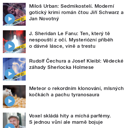
Miloš Urban: Sedmikostelí. Moderní
gotický krimi román čtou Jiří Schwarz a
Jan Novotný
J. Sheridan Le Fanu: Ten, který tě
nespouští z očí. Mysteriózní příběh
o dávné lásce, vině a trestu
Rudolf Čechura a Josef Kleibl: Vědecké
záhady Sherlocka Holmese
Meteor o rekordním klonování, mlsných
kočkách a pachu tyranosaura
Voxel skládá hity a míchá parfémy.
S jednou vůní ale marně bojuje