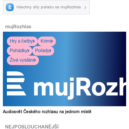
Všechny díly pořadu na mujRozhlas
mujRozhlas
Hry a četby
Krimi
Pohádky
Pořady
Živé vysílání
Audiosvět Českého rozhlasu na jednom místě
NEJPOSLOUCHANĚJŠÍ