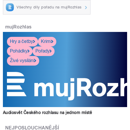
Všechny díly pořadu na mujRozhlas
mujRozhlas
Hry a četby
Krimi
Pohádky
Pořady
Živé vysílání
Audiosvět Českého rozhlasu na jednom místě
NEJPOSLOUCHANĚJŠÍ