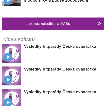
s odborníky a buďte zodpovědní
Jak nás naladíte na DABu
VÍCE Z POŘADU
Výsledky hitparády Česká dvanáctka
Výsledky hitparády Česká dvanáctka
Výsledky hitparády Česká dvanáctka