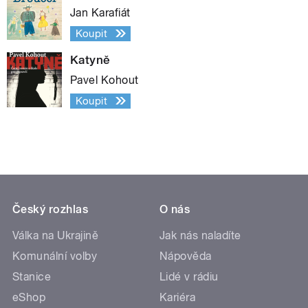
Jan Karafiát
Koupit
Katyně
Pavel Kohout
Koupit
Český rozhlas
O nás
Válka na Ukrajině
Jak nás naladíte
Komunální volby
Nápověda
Stanice
Lidé v rádiu
eShop
Kariéra