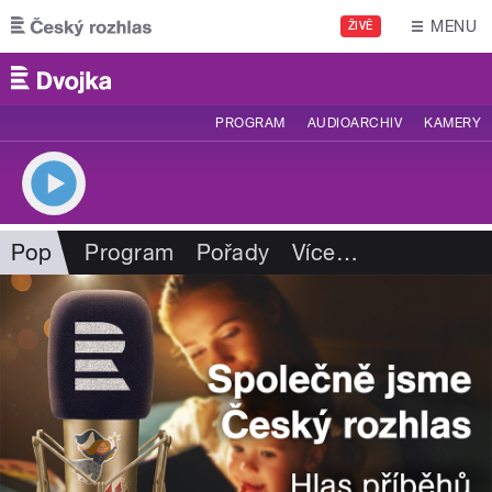
Přejít k hlavnímu obsahu
MENU
ŽIVĚ
PROGRAM
AUDIOARCHIV
KAMERY
Pop
Program
Pořady
Více
…