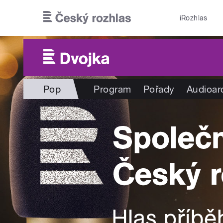
Přejít k hlavnímu obsahu
iRozhlas
Pop
Program
Pořady
Audioar