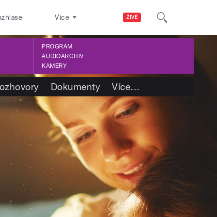
ozhlase
Více
ŽIVĚ
PROGRAM
AUDIOARCHIV
KAMERY
ozhovory
Dokumenty
Více
…