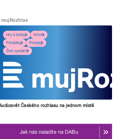
mujRozhlas
Hry a četby
Krimi
Pohádky
Pořady
Živé vysílání
Audiosvět Českého rozhlasu na jednom místě
Jak nás naladíte na DABu