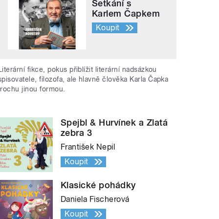
Setkání s
Karlem Čapkem
Koupit
Literární fikce, pokus přiblížit literární nadsázkou
spisovatele, filozofa, ale hlavně člověka Karla Čapka
trochu jinou formou.
Spejbl & Hurvínek a Zlatá
zebra 3
František Nepil
Koupit
Klasické pohádky
Daniela Fischerová
Koupit