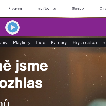
Program
mujRozhlas
Stanice
O r
chiv
Playlisty
Lidé
Kamery
Hry a četba
R