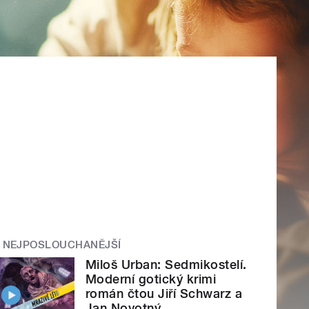
NEJPOSLOUCHANĚJŠÍ
Miloš Urban: Sedmikostelí.
Moderní gotický krimi
román čtou Jiří Schwarz a
Jan Novotný