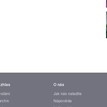
zhlas
O nás
ysílání
Jak nás naladíte
rchiv
Nápověda