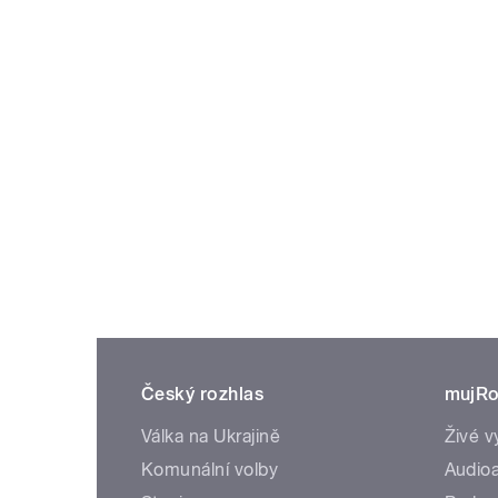
Český rozhlas
mujRo
Válka na Ukrajině
Živé v
Komunální volby
Audioa