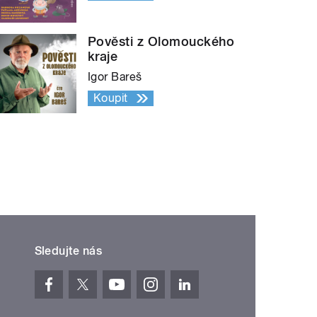
Pověsti z Olomouckého
kraje
Igor Bareš
Koupit
Sledujte nás