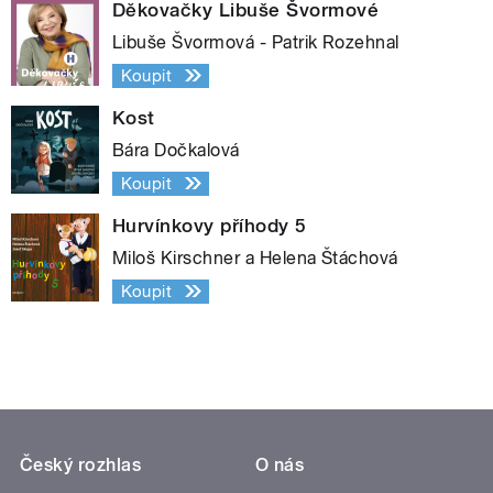
Děkovačky Libuše Švormové
Libuše Švormová - Patrik Rozehnal
Koupit
Kost
Bára Dočkalová
Koupit
Hurvínkovy příhody 5
Miloš Kirschner a Helena Štáchová
Koupit
Český rozhlas
O nás