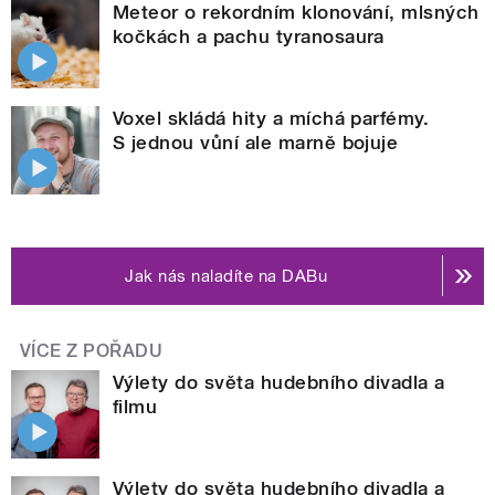
Meteor o rekordním klonování, mlsných
kočkách a pachu tyranosaura
Voxel skládá hity a míchá parfémy.
S jednou vůní ale marně bojuje
Jak nás naladíte na DABu
VÍCE Z POŘADU
Výlety do světa hudebního divadla a
filmu
Výlety do světa hudebního divadla a