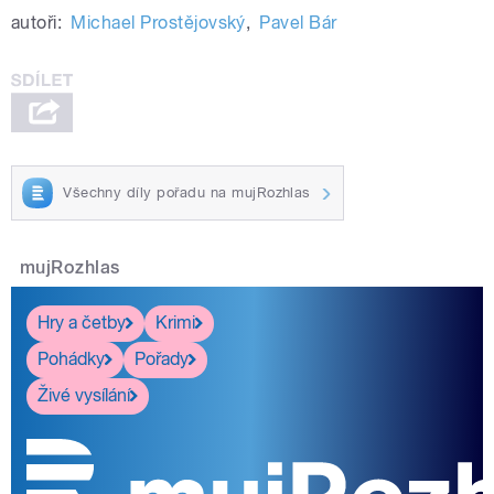
autoři:
Michael Prostějovský
,
Pavel Bár
Všechny díly pořadu na mujRozhlas
mujRozhlas
Hry a četby
Krimi
Pohádky
Pořady
Živé vysílání