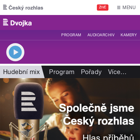
Přejít k hlavnímu obsahu
MENU
ŽIVĚ
PROGRAM
AUDIOARCHIV
KAMERY
Hudební mix
Program
Pořady
Více
…