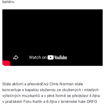
kariéru.
Chris Norman – soutěž
Stále aktivní a přesvědčivý Chris Norman stále
koncertuje s kapelou složenou ze zkušených i mladých
výtečných muzikantů a v plné formě se představí 4.října
v pražském Fóru Karlín a 6.října v brněnské hale DRFG