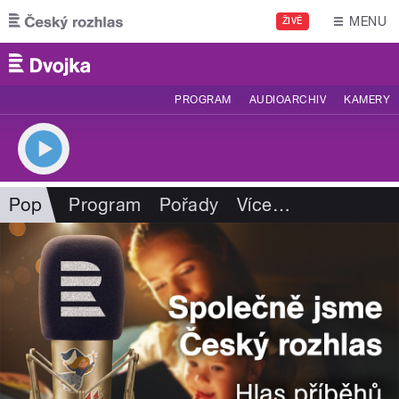
Přejít k hlavnímu obsahu
MENU
ŽIVĚ
PROGRAM
AUDIOARCHIV
KAMERY
Pop
Program
Pořady
Více
…