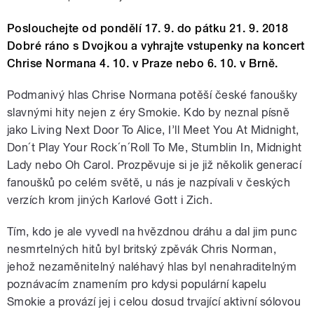
Poslouchejte od pondělí 17. 9. do pátku 21. 9. 2018
Dobré ráno s Dvojkou a vyhrajte vstupenky na koncert
Chrise Normana 4. 10. v Praze nebo 6. 10. v Brně.
Podmanivý hlas Chrise Normana potěší české fanoušky
slavnými hity nejen z éry Smokie. Kdo by neznal písně
jako Living Next Door To Alice, I’ll Meet You At Midnight,
Don´t Play Your Rock´n´Roll To Me, Stumblin In, Midnight
Lady nebo Oh Carol. Prozpěvuje si je již několik generací
fanoušků po celém světě, u nás je nazpívali v českých
verzích krom jiných Karlové Gott i Zich.
Tím, kdo je ale vyvedl na hvězdnou dráhu a dal jim punc
nesmrtelných hitů byl britský zpěvák Chris Norman,
jehož nezaměnitelný naléhavý hlas byl nenahraditelným
poznávacím znamením pro kdysi populární kapelu
Smokie a provází jej i celou dosud trvající aktivní sólovou