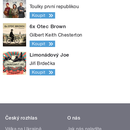
Toulky první republikou
Koupit
6x Otec Brown
Gilbert Keith Chesterton
Koupit
Limonádový Joe
Jiří Brdečka
Koupit
Český rozhlas
O nás
Válka na Ukrajině
Jak nás naladíte