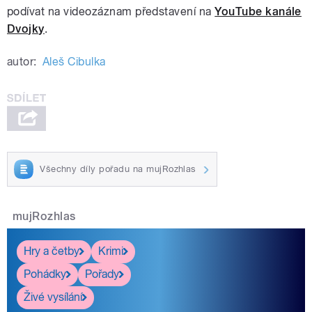
podívat na videozáznam představení na
YouTube kanále
Dvojky
.
autor:
Aleš Cibulka
Všechny díly pořadu na mujRozhlas
mujRozhlas
Hry a četby
Krimi
Pohádky
Pořady
Živé vysílání