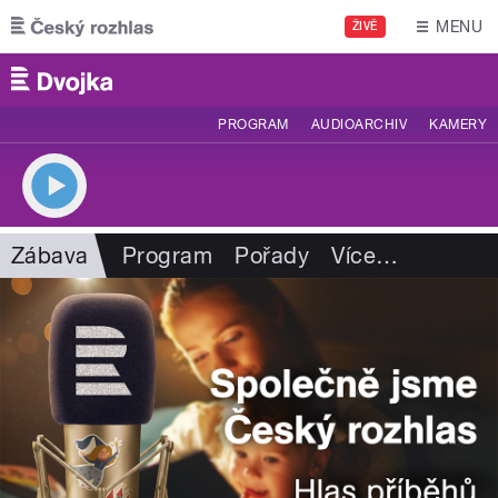
Přejít k hlavnímu obsahu
MENU
ŽIVĚ
PROGRAM
AUDIOARCHIV
KAMERY
Zábava
Program
Pořady
Více
…