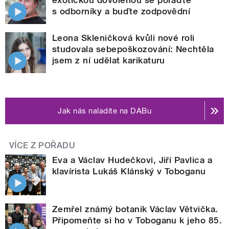
s odborníky a buďte zodpovědní
Leona Skleničková kvůli nové roli
studovala sebepoškozování: Nechtěla
jsem z ní udělat karikaturu
Jak nás naladíte na DABu
VÍCE Z POŘADU
Eva a Václav Hudečkovi, Jiří Pavlica a
klavírista Lukáš Klánský v Toboganu
Zemřel známý botanik Václav Větvička.
Připomeňte si ho v Toboganu k jeho 85.