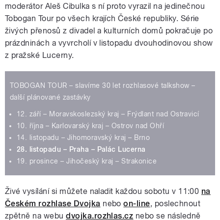
moderátor Aleš Cibulka s ní proto vyrazil na jedinečnou
Tobogan Tour po všech krajích České republiky. Série
živých přenosů z divadel a kulturních domů pokračuje po
prázdninách a vyvrcholí v listopadu dvouhodinovou show
z pražské Lucerny.
TOBOGAN TOUR – slavíme 30 let rozhlasové talkshow –
další plánované zastávky
12. září – Moravskoslezský kraj – Frýdlant nad Ostravicí
10. října – Karlovarský kraj – Ostrov nad Ohří
14. listopadu – Jihomoravský kraj – Brno
28. listopadu – Praha – Palác Lucerna
19. prosince – Jihočeský kraj – Strakonice
Živé vysílání si můžete naladit každou sobotu v 11:00
na
Českém rozhlase Dvojka
nebo
on-line
, poslechnout
zpětně na webu
dvojka.rozhlas.cz
nebo se následně