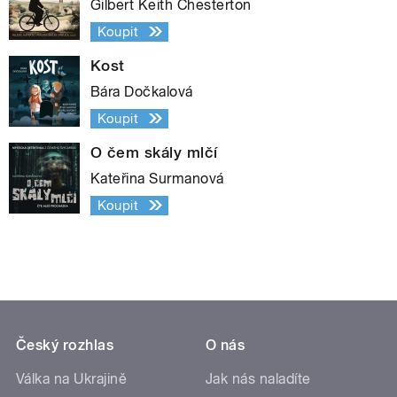
Gilbert Keith Chesterton
Koupit
Kost
Bára Dočkalová
Koupit
O čem skály mlčí
Kateřina Surmanová
Koupit
Český rozhlas
O nás
Válka na Ukrajině
Jak nás naladíte