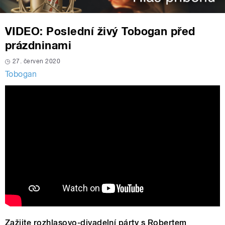
VIDEO: Poslední živý Tobogan před
prázdninami
27. červen 2020
Tobogan
Zažijte rozhlasovo-divadelní párty s Robertem