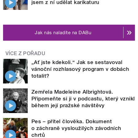
jsem z ní udělat karikaturu
Jak nás naladíte na DABu
VÍCE Z POŘADU
„Ať jste kdekoli.“ Jak se sestavoval
vánoční rozhlasový program v dobách
totalit?
Zemřela Madeleine Albrightová.
Připomeňte si ji v podcastu, který vznikl
během její pražské návštěvy
Pes – přítel člověka. Dokument
o záchraně vysloužilých závodních
chrtů