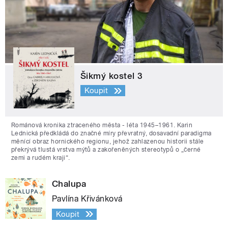
Šikmý kostel 3
Koupit
Románová kronika ztraceného města - léta 1945–1961. Karin
Lednická předkládá do značné míry převratný, dosavadní paradigma
měnící obraz hornického regionu, jehož zahlazenou historii stále
překrývá tlustá vrstva mýtů a zakořeněných stereotypů o „černé
zemi a rudém kraji“.
Chalupa
Pavlína Křivánková
Koupit