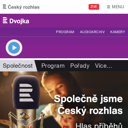
Přejít k hlavnímu obsahu
MENU
ŽIVĚ
PROGRAM
AUDIOARCHIV
KAMERY
Společnost
Program
Pořady
Více
…