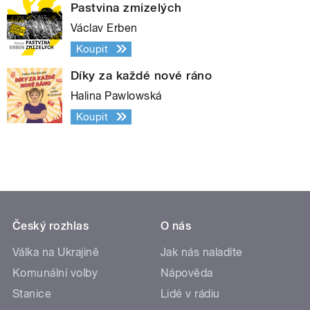
Pastvina zmizelých
Václav Erben
Koupit
Díky za každé nové ráno
Halina Pawlowská
Koupit
Český rozhlas
O nás
Válka na Ukrajině
Jak nás naladíte
Komunální volby
Nápověda
Stanice
Lidé v rádiu