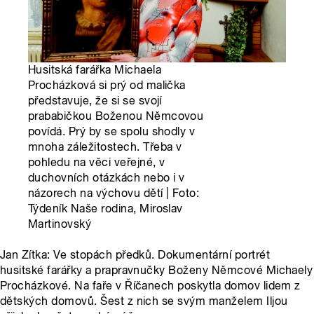
Husitská farářka Michaela
Procházková si prý od malička
představuje, že si se svojí
prababičkou Boženou Němcovou
povídá. Prý by se spolu shodly v
mnoha záležitostech. Třeba v
pohledu na věci veřejné, v
duchovních otázkách nebo i v
názorech na výchovu dětí | Foto:
Týdeník Naše rodina, Miroslav
Martinovský
Jan Zítka: Ve stopách předků. Dokumentární portrét
husitské farářky a prapravnučky Boženy Němcové Michaely
Procházkové. Na faře v Říčanech poskytla domov lidem z
dětských domovů. Šest z nich se svým manželem Iljou