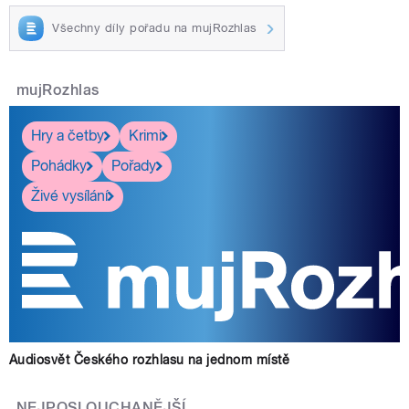
Všechny díly pořadu na mujRozhlas
mujRozhlas
Hry a četby
Krimi
Pohádky
Pořady
Živé vysílání
Audiosvět Českého rozhlasu na jednom místě
NEJPOSLOUCHANĚJŠÍ