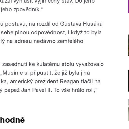
kázal vyhlásit výjimečný stav. Do jeho
 jeho zpovědník.“
ou postavu, na rozdíl od Gustava Husáka
sebe plnou odpovědnost, i když to byla
alý na adresu nedávno zemřelého
y zasednutí ke kulatému stolu vyvažovalo
Musíme si připustit, že již byla jiná
ojka, americký prezident Reagan tlačil na
 papež Jan Pavel II. To vše hrálo roli,“
 hodně