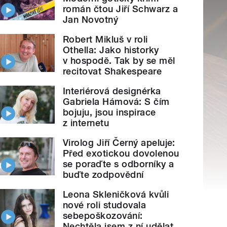
román čtou Jiří Schwarz a
Jan Novotný
Robert Mikluš v roli
Othella: Jako historky
v hospodě. Tak by se měl
recitovat Shakespeare
Interiérová designérka
Gabriela Hámová: S čím
bojuju, jsou inspirace
z internetu
Virolog Jiří Černý apeluje:
Před exotickou dovolenou
se poraďte s odborníky a
buďte zodpovědní
Leona Skleničková kvůli
nové roli studovala
sebepoškozování:
Nechtěla jsem z ní udělat