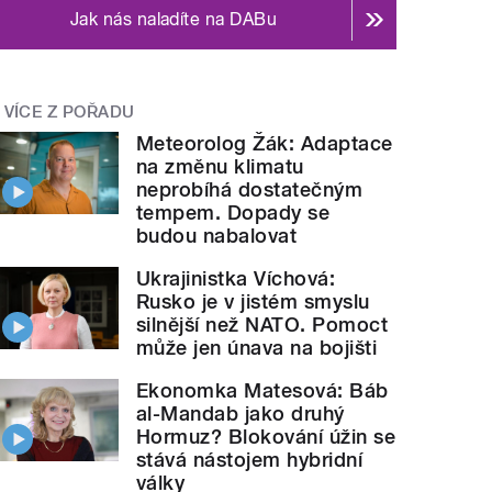
Jak nás naladíte na DABu
VÍCE Z POŘADU
Meteorolog Žák: Adaptace
na změnu klimatu
neprobíhá dostatečným
tempem. Dopady se
budou nabalovat
Ukrajinistka Víchová:
Rusko je v jistém smyslu
silnější než NATO. Pomoct
může jen únava na bojišti
Ekonomka Matesová: Báb
al-Mandab jako druhý
Hormuz? Blokování úžin se
stává nástojem hybridní
války