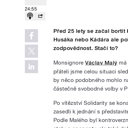
24:55
Před 25 lety se začal borti
Husáka nebo Kádára ale pols
zodpovědnost. Stačí to?
Monsignore
Václav Malý
má 
přáteli jsme celou situaci sle
by něco podobného mohlo nas
částečně svobodné volby v P
Po vítězství Solidarity se kona
zasedli k jednání s představ
Podle Malého byl kontroverz