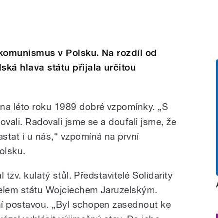
t komunismus v Polsku. Na rozdíl od
ká hlava státu přijala určitou
na léto roku 1989 dobré vzpomínky. „S
dovali. Radovali jsme se a doufali jsme, že
tat i u nás,“ vzpomíná na první
olsku.
l tzv. kulatý stůl. Představitelé Solidarity
itelem státu Wojciechem Jaruzelským.
ní postavou. „Byl schopen zasednout ke