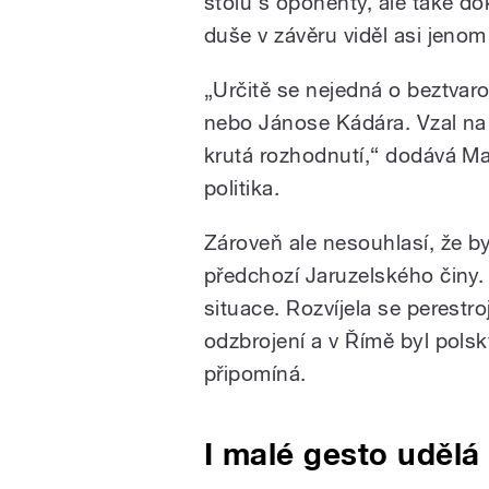
stolu s oponenty, ale také do
duše v závěru viděl asi jenom
„Určitě se nejedná o beztvar
nebo Jánose Kádára. Vzal na 
krutá rozhodnutí,“ dodává M
politika.
Zároveň ale nesouhlasí, že b
předchozí Jaruzelského činy. „
situace. Rozvíjela se perestr
odzbrojení a v Římě byl polský
připomíná.
I malé gesto udělá