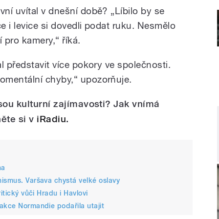
ní uvítal v dnešní době? „Líbilo by se
ce i levice si dovedli podat ruku. Nesmělo
 pro kamery,“ říká.
l představit více pokory ve společnosti.
omentální chyby,“ upozorňuje.
jsou kulturní zajímavosti? Jak vnímá
ěte si v
iRadiu
.
na
nismus. Varšava chystá velké oslavy
itický vůči Hradu i Havlovi
akce Normandie podařila utajit