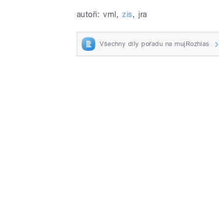
autoři:
vml
,
zis
,
jra
Všechny díly pořadu na mujRozhlas