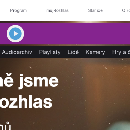
Program
mujRozhlas
Stanice
O r
Audioarchiv
Playlisty
Lidé
Kamery
Hry a 