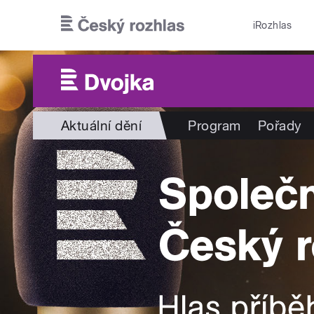
Přejít k hlavnímu obsahu
iRozhlas
Aktuální dění
Program
Pořady