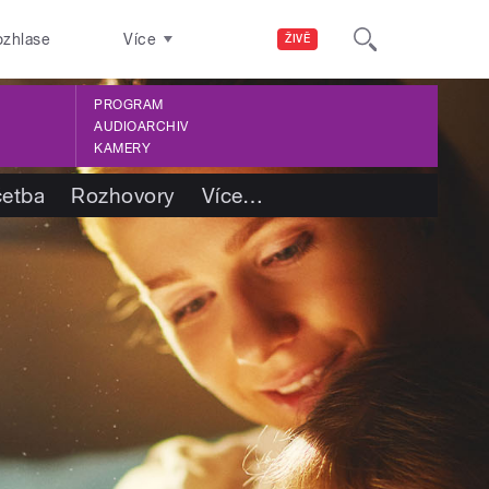
ozhlase
Více
ŽIVĚ
PROGRAM
AUDIOARCHIV
KAMERY
četba
Rozhovory
Více
…