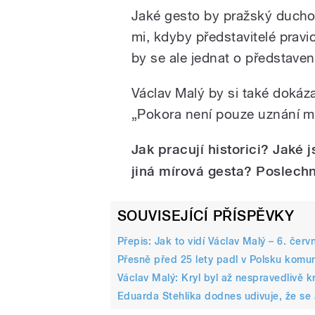
Jaké gesto by pražský duchov
mi, kdyby představitelé pravi
by se ale jednat o představení
Václav Malý by si také dokáza
„Pokora není pouze uznání m
Jak pracují historici? Jaké 
jiná mírová gesta?
Poslechn
SOUVISEJÍCÍ PŘÍSPĚVKY
Přepis: Jak to vidí Václav Malý – 6. červ
Přesně před 25 lety padl v Polsku komu
Václav Malý: Kryl byl až nespravedlivě kr
Eduarda Stehlíka dodnes udivuje, že se 