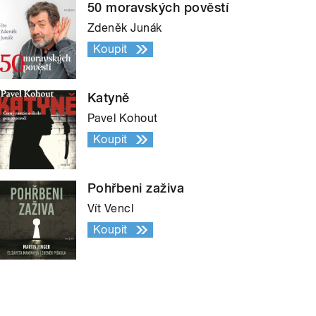
50 moravských pověstí
Zdeněk Junák
Koupit
Katyně
Pavel Kohout
Koupit
Pohřbeni zaživa
Vít Vencl
Koupit