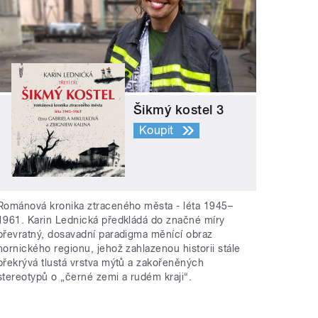
Šikmý kostel 3
Koupit
Románová kronika ztraceného města - léta 1945–
1961. Karin Lednická předkládá do značné míry
převratný, dosavadní paradigma měnící obraz
hornického regionu, jehož zahlazenou historii stále
překrývá tlustá vrstva mýtů a zakořeněných
stereotypů o „černé zemi a rudém kraji“.