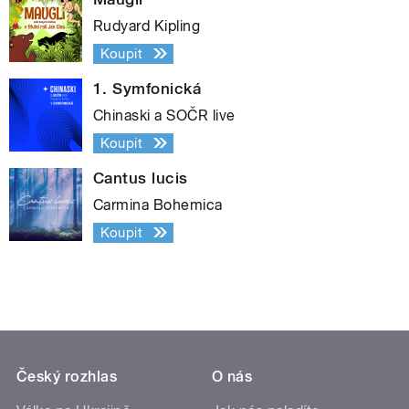
Rudyard Kipling
Koupit
1. Symfonická
Chinaski a SOČR live
Koupit
Cantus lucis
Carmina Bohemica
Koupit
Český rozhlas
O nás