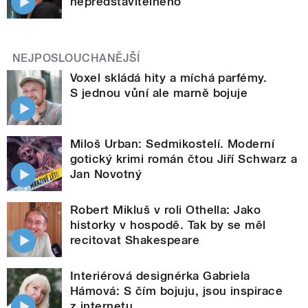
nepředstavitelného
NEJPOSLOUCHANĚJŠÍ
Voxel skládá hity a míchá parfémy.
S jednou vůní ale marně bojuje
Miloš Urban: Sedmikostelí. Moderní
gotický krimi román čtou Jiří Schwarz a
Jan Novotný
Robert Mikluš v roli Othella: Jako
historky v hospodě. Tak by se měl
recitovat Shakespeare
Interiérová designérka Gabriela
Hámová: S čím bojuju, jsou inspirace
z internetu