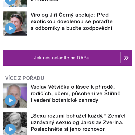
Virolog Jiří Černý apeluje: Před
exotickou dovolenou se poraďte
s odborníky a buďte zodpovědní
Jak nás naladíte na DABu
VÍCE Z POŘADU
Václav Větvička o lásce k přírodě,
rodičích, učení, působení ve Štiříně
i vedení botanické zahrady
„Sexu rozumí bohužel každý.“ Zemřel
uznávaný sexuolog Jaroslav Zveřina.
Poslechněte si jeho rozhovor