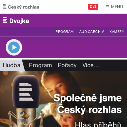
Přejít k hlavnímu obsahu
MENU
ŽIVĚ
PROGRAM
AUDIOARCHIV
KAMERY
Hudba
Program
Pořady
Více
…