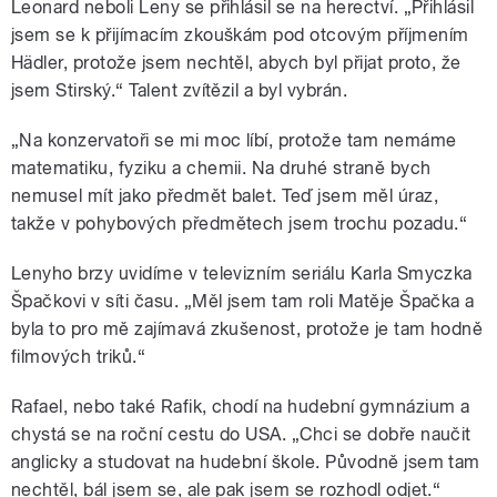
Leonard neboli Leny se přihlásil se na herectví. „Přihlásil
jsem se k přijímacím zkouškám pod otcovým příjmením
Hädler, protože jsem nechtěl, abych byl přijat proto, že
jsem Stirský.“ Talent zvítězil a byl vybrán.
„Na konzervatoři se mi moc líbí, protože tam nemáme
matematiku, fyziku a chemii. Na druhé straně bych
nemusel mít jako předmět balet. Teď jsem měl úraz,
takže v pohybových předmětech jsem trochu pozadu.“
Lenyho brzy uvidíme v televizním seriálu Karla Smyczka
Špačkovi v síti času. „Měl jsem tam roli Matěje Špačka a
byla to pro mě zajímavá zkušenost, protože je tam hodně
filmových triků.“
Rafael, nebo také Rafik, chodí na hudební gymnázium a
chystá se na roční cestu do USA. „Chci se dobře naučit
anglicky a studovat na hudební škole. Původně jsem tam
nechtěl, bál jsem se, ale pak jsem se rozhodl odjet.“