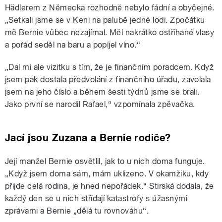
Hädlerem z Německa rozhodně nebylo fádní a obyčejné.
„Setkali jsme se v Keni na palubě jedné lodi. Zpočátku
mě Bernie vůbec nezajímal. Měl nakrátko ostříhané vlasy
a pořád seděl na baru a popíjel víno.“
„Dal mi ale vizitku s tím, že je finančním poradcem. Když
jsem pak dostala předvolání z finančního úřadu, zavolala
jsem na jeho číslo a během šesti týdnů jsme se brali.
Jako první se narodil Rafael,“ vzpomínala zpěvačka.
Jací jsou Zuzana a Bernie rodiče?
Její manžel Bernie osvětlil, jak to u nich doma funguje.
„Když jsem doma sám, mám uklizeno. V okamžiku, kdy
přijde celá rodina, je hned nepořádek.“ Stirská dodala, že
každý den se u nich střídají katastrofy s úžasnými
zprávami a Bernie „dělá tu rovnováhu“.