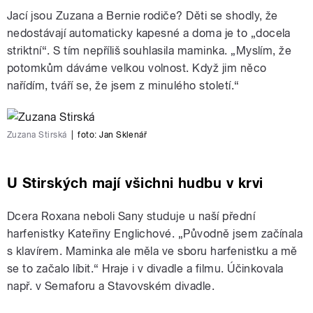
Jací jsou Zuzana a Bernie rodiče? Děti se shodly, že
nedostávají automaticky kapesné a doma je to „docela
striktní“. S tím nepříliš souhlasila maminka. „Myslím, že
potomkům dáváme velkou volnost. Když jim něco
nařídím, tváří se, že jsem z minulého století.“
Zuzana Stirská
|
foto:
Jan Sklenář
U Stirských mají všichni hudbu v krvi
Dcera Roxana neboli Sany studuje u naší přední
harfenistky Kateřiny Englichové. „Původně jsem začínala
s klavírem. Maminka ale měla ve sboru harfenistku a mě
se to začalo líbit.“ Hraje i v divadle a filmu. Účinkovala
např. v Semaforu a Stavovském divadle.