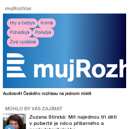
mujRozhlas
Hry a četby
Krimi
Pohádky
Pořady
Živé vysílání
Audiosvět Českého rozhlasu na jednom místě
MOHLO BY VÁS ZAJÍMAT
Zuzana Stirská: Mít najednou tři děti
v pubertě je něco příšerného a