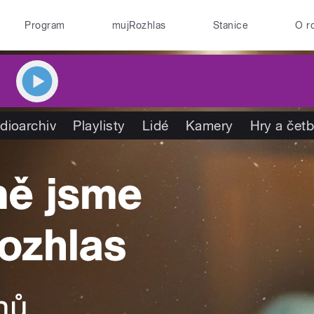
Program
mujRozhlas
Stanice
O r
dioarchiv
Playlisty
Lidé
Kamery
Hry a čet