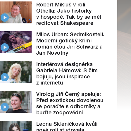
Robert Mikluš v roli
Othella: Jako historky
v hospodě. Tak by se měl
recitovat Shakespeare
Miloš Urban: Sedmikostelí.
Moderní gotický krimi
román čtou Jiří Schwarz a
Jan Novotný
Interiérová designérka
Gabriela Hámová: S čím
bojuju, jsou inspirace
z internetu
Virolog Jiří Černý apeluje:
Před exotickou dovolenou
se poraďte s odborníky a
buďte zodpovědní
Leona Skleničková kvůli
nové roli studovala