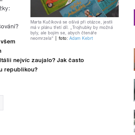
žky:
Marta Kučíková se ošívá při otázce, jestli
čování?
má v plánu třetí díl. „Trojhubky by možná
byly, ale bojím se, abych čtenáře
neomrzela“
|
foto:
Adam Kebrt
m všem
m
tálii nejvíc zaujalo? Jak často
ou republikou?