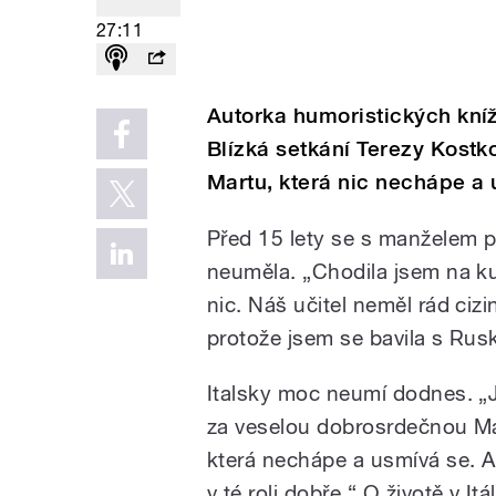
27:11
Autorka humoristických kníže
Blízká setkání Terezy Kostko
Martu, která nic nechápe a 
Před 15 lety se s manželem p
neuměla. „Chodila jsem na kurz
nic. Náš učitel neměl rád ciz
protože jsem se bavila s Rus
Italsky moc neumí dodnes. 
za veselou dobrosrdečnou Ma
která nechápe a usmívá se. A
v té roli dobře.“ O životě v Itál