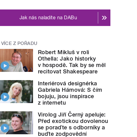
Jak nás naladíte na DABu
VÍCE Z POŘADU
Robert Mikluš v roli
Othella: Jako historky
v hospodě. Tak by se měl
recitovat Shakespeare
Interiérová designérka
Gabriela Hámová: S čím
bojuju, jsou inspirace
z internetu
Virolog Jiří Černý apeluje:
Před exotickou dovolenou
se poraďte s odborníky a
buďte zodpovědní