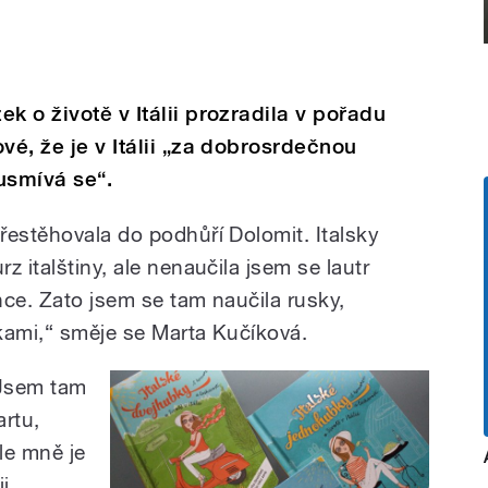
k o životě v Itálii prozradila v pořadu
vé, že je v Itálii „za dobrosrdečnou
usmívá se“.
řestěhovala do podhůří Dolomit. Italsky
 italštiny, ale nenaučila jsem se lautr
ince. Zato jsem se tam naučila rusky,
kami,“ směje se Marta Kučíková.
„Jsem tam
rtu,
le mně je
ii