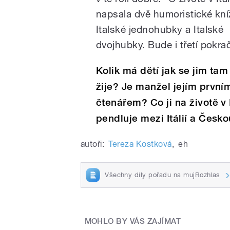
napsala dvě humoristické kní
Italské jednohubky a Italské
dvojhubky. Bude i třetí pokra
Kolik má dětí jak se jim ta
žije? Je manžel jejím první
čtenářem? Co ji na životě v I
pendluje mezi Itálií a Česk
autoři:
Tereza Kostková
,
eh
Všechny díly pořadu na mujRozhlas
MOHLO BY VÁS ZAJÍMAT