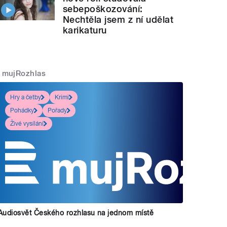
sebepoškozování:
Nechtěla jsem z ní udělat
karikaturu
mujRozhlas
Hry a četby
Krimi
Pohádky
Pořady
Živé vysílání
Audiosvět Českého rozhlasu na jednom místě