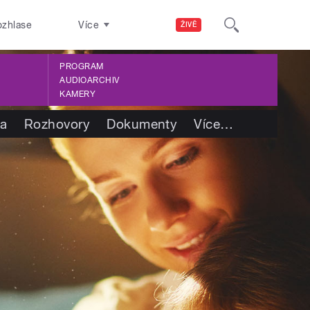
ozhlase
Více
ŽIVĚ
PROGRAM
AUDIOARCHIV
KAMERY
ba
Rozhovory
Dokumenty
Více
…