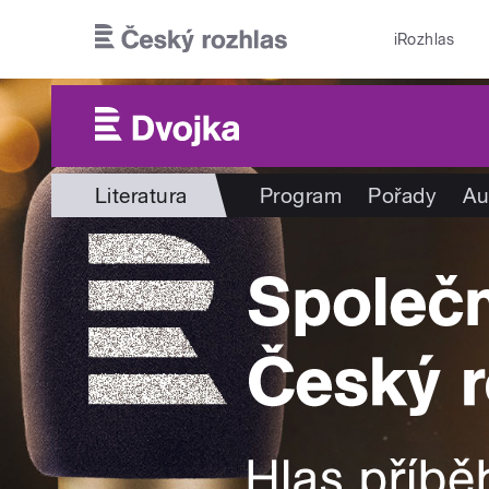
Přejít k hlavnímu obsahu
iRozhlas
Literatura
Program
Pořady
Au