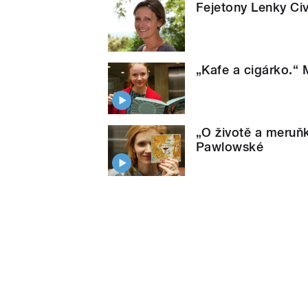
Fejetony Lenky Ci
„Kafe a cigárko.“
„O životě a meruň
Pawlowské