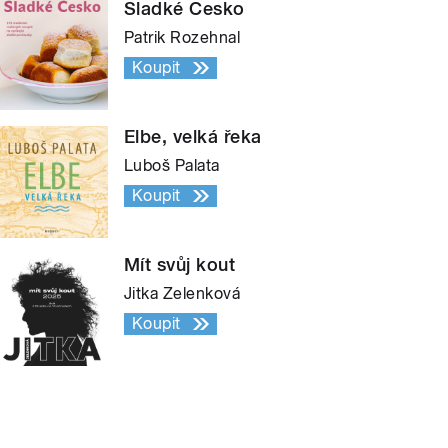
Sladké Česko
Patrik Rozehnal
Koupit
Elbe, velká řeka
Luboš Palata
Koupit
Mít svůj kout
Jitka Zelenková
Koupit