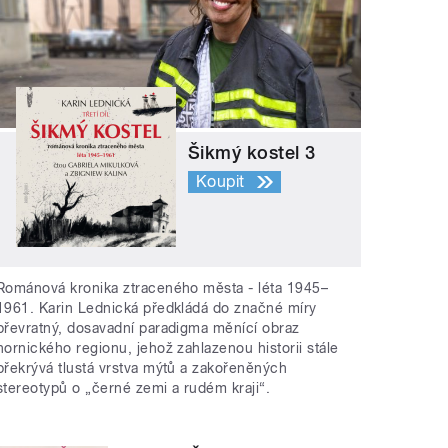
Šikmý kostel 3
Koupit
Románová kronika ztraceného města - léta 1945–
1961. Karin Lednická předkládá do značné míry
převratný, dosavadní paradigma měnící obraz
hornického regionu, jehož zahlazenou historii stále
překrývá tlustá vrstva mýtů a zakořeněných
stereotypů o „černé zemi a rudém kraji“.