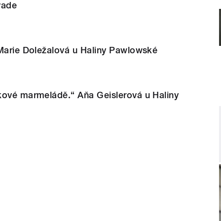
vade
 Marie Doležalová u Haliny Pawlowské
kové marmeládě.“ Aňa Geislerová u Haliny