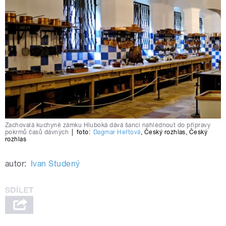
Zachovalá kuchyně zámku Hluboká dává šanci nahlédnout do přípravy
pokrmů časů dávných
|
foto:
Dagmar Heřtová
,
Český rozhlas
,
Český
rozhlas
autor:
Ivan Studený