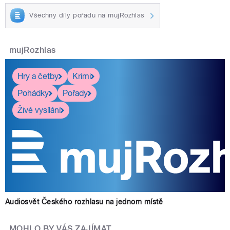
Všechny díly pořadu na mujRozhlas
mujRozhlas
Hry a četby
Krimi
Pohádky
Pořady
Živé vysílání
Audiosvět Českého rozhlasu na jednom místě
MOHLO BY VÁS ZAJÍMAT