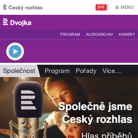
Přejít k hlavnímu obsahu
MENU
ŽIVĚ
PROGRAM
AUDIOARCHIV
KAMERY
Společnost
Program
Pořady
Více
…