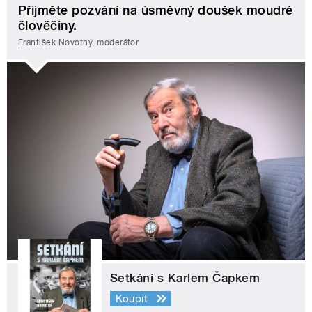
Přijměte pozvání na úsměvný doušek moudré
člověčiny.
František Novotný, moderátor
Setkání s Karlem Čapkem
Koupit