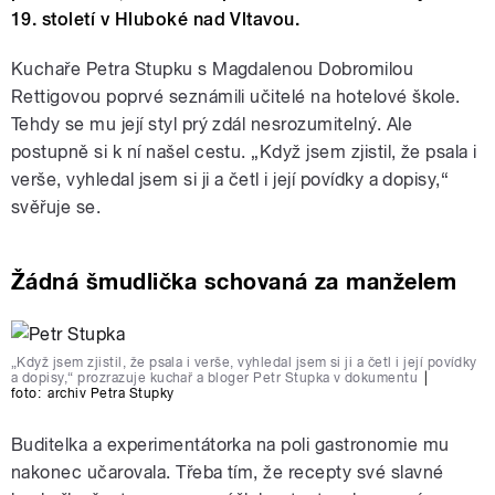
19. století v Hluboké nad Vltavou.
Kuchaře Petra Stupku s Magdalenou Dobromilou
Rettigovou poprvé seznámili učitelé na hotelové škole.
Tehdy se mu její styl prý zdál nesrozumitelný. Ale
postupně si k ní našel cestu. „Když jsem zjistil, že psala i
verše, vyhledal jsem si ji a četl i její povídky a dopisy,“
svěřuje se.
Žádná šmudlička schovaná za manželem
„Když jsem zjistil, že psala i verše, vyhledal jsem si ji a četl i její povídky
a dopisy,“ prozrazuje kuchař a bloger Petr Stupka v dokumentu
|
foto:
archiv Petra Stupky
Buditelka a experimentátorka na poli gastronomie mu
nakonec učarovala. Třeba tím, že recepty své slavné