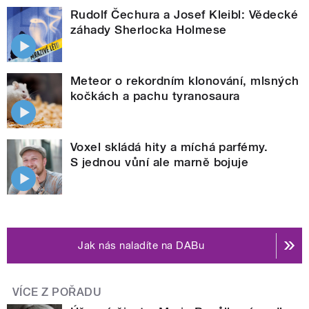
Rudolf Čechura a Josef Kleibl: Vědecké
záhady Sherlocka Holmese
Meteor o rekordním klonování, mlsných
kočkách a pachu tyranosaura
Voxel skládá hity a míchá parfémy.
S jednou vůní ale marně bojuje
Jak nás naladíte na DABu
VÍCE Z POŘADU