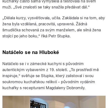
kuchařky často sama vymýšlela a testovala na svém
muži. „Své znalosti se taky snažila předávat dál.“
„Dělala kurzy, vysvětlovala, učila. Zakládala si na tom, aby
žena byla vzdělaná, pracovitá, upravená. Žádná
šmudlička schovaná za svým manželem, ale silná žena
stojící po jeho boku,“ říká Petr Stupka.
Natáčelo se na Hluboké
Natáčelo se i v zámecké kuchyni s původním
autentickým vybavením z 19. století. „To prostředí mě
inspiruje,“ svěřuje se Stupka, který zalistoval i svou
soukromou kuchařskou relikvií – původním vydáním
kuchařky s recepturami Magdaleny Dobromily.