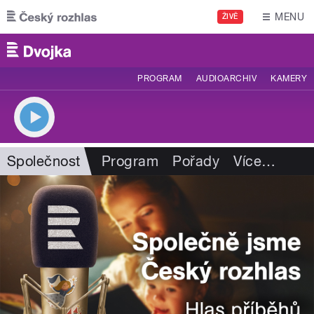
Přejít k hlavnímu obsahu
MENU
ŽIVĚ
PROGRAM
AUDIOARCHIV
KAMERY
Společnost
Program
Pořady
Více
…