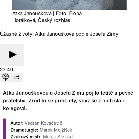
Aťka Janoušková | Foto: Elena
Horálková, Český rozhlas
Úžasné životy: Aťka Janoušková podle Josefa Zímy
23:40
Aťku Janouškovou a Josefa Zímu pojilo letité a pevné
přátelství. Zrodilo se před lety, když se z nich stali
kolegové.
Autor
: Vedran Kovačevič
Dramaturgie:
Marek Mojžíšek
Zvukový mistr:
Marek Stejskal