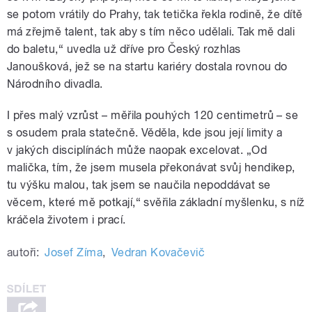
se potom vrátily do Prahy, tak tetička řekla rodině, že dítě
má zřejmě talent, tak aby s tím něco udělali. Tak mě dali
do baletu,“ uvedla už dříve pro Český rozhlas
Janoušková, jež se na startu kariéry dostala rovnou do
Národního divadla.
I přes malý vzrůst – měřila pouhých 120 centimetrů – se
s osudem prala statečně. Věděla, kde jsou její limity a
v jakých disciplínách může naopak excelovat. „Od
malička, tím, že jsem musela překonávat svůj hendikep,
tu výšku malou, tak jsem se naučila nepoddávat se
věcem, které mě potkají,“ svěřila základní myšlenku, s níž
kráčela životem i prací.
autoři:
Josef Zíma
,
Vedran Kovačevič