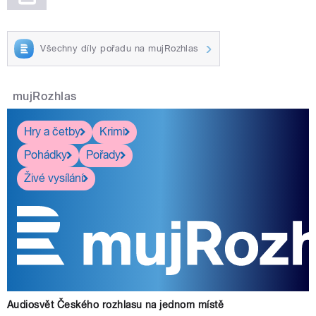
Všechny díly pořadu na mujRozhlas
mujRozhlas
Hry a četby
Krimi
Pohádky
Pořady
Živé vysílání
Audiosvět Českého rozhlasu na jednom místě