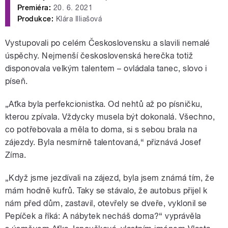
Premiéra:
20. 6. 2021
Produkce:
Klára Illiašová
Vystupovali po celém Československu a slavili nemalé
úspěchy. Nejmenší československá herečka totiž
disponovala velkým talentem – ovládala tanec, slovo i
píseň.
„Aťka byla perfekcionistka. Od nehtů až po písničku,
kterou zpívala. Vždycky musela být dokonalá. Všechno,
co potřebovala a měla to doma, si s sebou brala na
zájezdy. Byla nesmírně talentovaná,“ přiznává Josef
Zíma.
„Když jsme jezdívali na zájezd, byla jsem známá tím, že
mám hodně kufrů. Taky se stávalo, že autobus přijel k
nám před dům, zastavil, otevřely se dveře, vyklonil se
Pepíček a říká: A nábytek necháš doma?“ vyprávěla