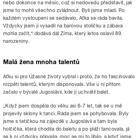
nebo dokonce na měsíc, což si nedovedu představit, jak
jsme to mohli všechno zvládnout. Byli jsme mladí. Po
každém vystoupení se sedávalo, Aťka se ráda bavila.
Vždycky jsem ji vysadil na barovou stoličku a zábava
mohla začít,“ dodává dál Zíma, který letos oslavil 89.
narozeniny.
Malá žena mnoha talentů
Aťku si pro Úžasné životy vybral i proto, že ho fascinovalo
rozpětí talentů, kterým disponovala. Vše u ní přitom
začalo v bývalé Jugoslávii, kde ji uchvátil balet.
„Když jsem dospěla do věku asi 6-7 let, tak se u mě
projevily sklony k tanci. Ráda jsem se pohybovala. Byly
jsme s tetičkou na zájezdě v Jugoslávii a tam byla
holčička, která chodila do baletu a po pláži tancovala, já
se k ní vždycky připojila, moc se mi to líbilo, a když jsme