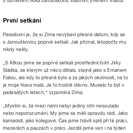
s úsměvem Aťka Janoušková, vlastním jménem Vlasta.
První setkání
Paradoxní je, že si Zíma nevybaví přesné datum, kdy se
s Janouškovou poprvé setkali. Jak přiznal, letopočty mu
nikdy nešly.
„S Aťkou jsme se poprvé setkali prostřednictvím Jirky
Sládka, se kterým už něco dělala, stejně jako s Emanem
Fialou, ale kdy to přesně bylo a za jakých okolností, na to
je moje hlava malá. Je to hodně dávno. Muselo to být v
padesátých letech,“ vzpomíná Zíma.
„Myslím si, že mezi námi nebyl jediný stín nesouladu
nebo neporozumění. My jsme se měli opravdu rádi. Jako
kamarádi, jako kolegové. Čas jsme trávili spíš při té práci,
mezerách a pauzách v práci. Jezdili jsme ven i na týden