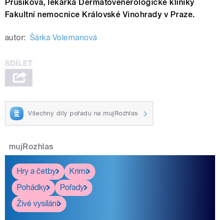
Prusíková, lékařka Dermatovenerologické kliniky
Fakultní nemocnice Královské Vinohrady v Praze.
autor:
Šárka Volemanová
Všechny díly pořadu na mujRozhlas
mujRozhlas
Hry a četby
Krimi
Pohádky
Pořady
Živé vysílání