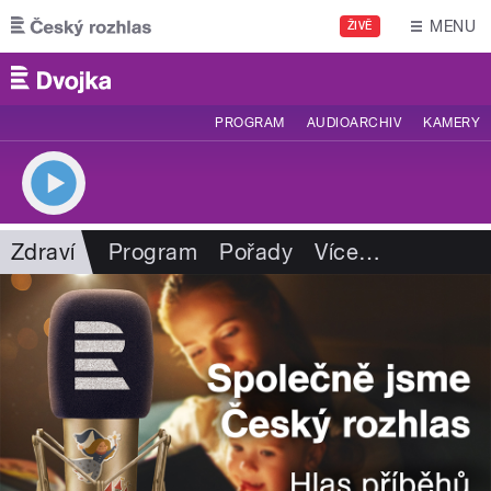
Přejít k hlavnímu obsahu
MENU
ŽIVĚ
PROGRAM
AUDIOARCHIV
KAMERY
Zdraví
Program
Pořady
Více
…