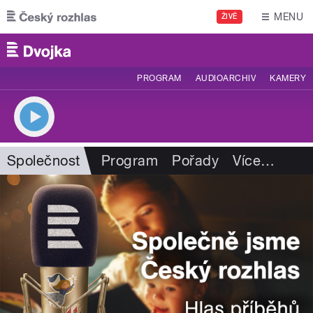
Přejít k hlavnímu obsahu
MENU
ŽIVĚ
PROGRAM
AUDIOARCHIV
KAMERY
Společnost
Program
Pořady
Více
…