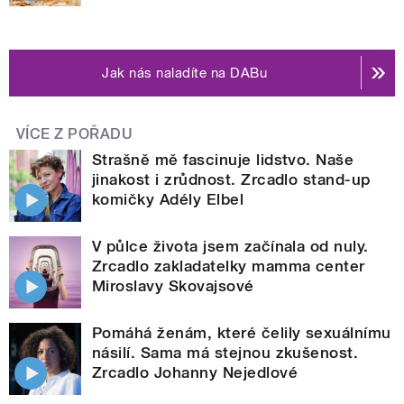
Jak nás naladíte na DABu
VÍCE Z POŘADU
Strašně mě fascinuje lidstvo. Naše
jinakost i zrůdnost. Zrcadlo stand-up
komičky Adély Elbel
V půlce života jsem začínala od nuly.
Zrcadlo zakladatelky mamma center
Miroslavy Skovajsové
Pomáhá ženám, které čelily sexuálnímu
násilí. Sama má stejnou zkušenost.
Zrcadlo Johanny Nejedlové