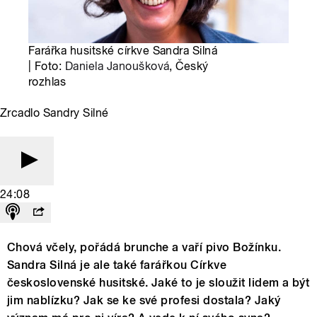
Farářka husitské církve Sandra Silná
| Foto:
Daniela Janoušková
, Český
rozhlas
Zrcadlo Sandry Silné
24:08
Chová včely, pořádá brunche a vaří pivo Božínku.
Sandra Silná je ale také farářkou Církve
československé husitské. Jaké to je sloužit lidem a být
jim nablízku? Jak se ke své profesi dostala? Jaký