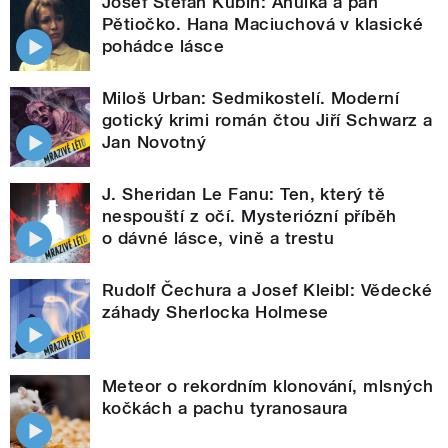
Josef Štefan Kubín: Anulka a pan
Pětiočko. Hana Maciuchová v klasické
pohádce lásce
Miloš Urban: Sedmikostelí. Moderní
gotický krimi román čtou Jiří Schwarz a
Jan Novotný
J. Sheridan Le Fanu: Ten, který tě
nespouští z očí. Mysteriózní příběh
o dávné lásce, vině a trestu
Rudolf Čechura a Josef Kleibl: Vědecké
záhady Sherlocka Holmese
Meteor o rekordním klonování, mlsných
kočkách a pachu tyranosaura