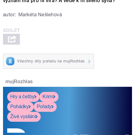
význam má pro ni víra? A vede k ní svého syna?
autor:
Markéta Nešlehová
Všechny díly pořadu na mujRozhlas
mujRozhlas
Hry a četby
Krimi
Pohádky
Pořady
Živé vysílání