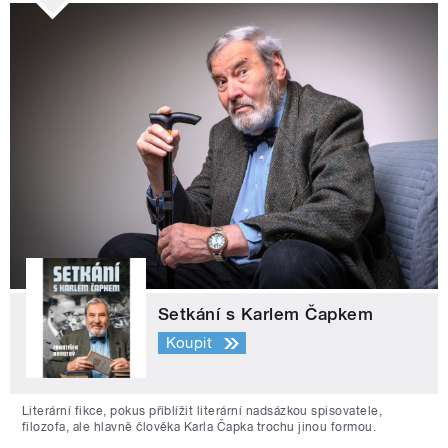
Setkání s Karlem Čapkem
Koupit
Literární fikce, pokus přiblížit literární nadsázkou spisovatele,
filozofa, ale hlavně člověka Karla Čapka trochu jinou formou.