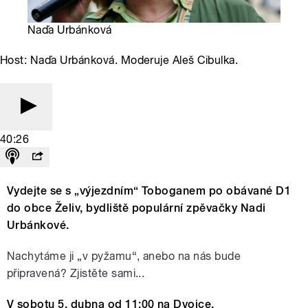
Naďa Urbánková
Host: Naďa Urbánková. Moderuje Aleš Cibulka.
40:26
Vydejte se s „výjezdním“ Toboganem po obávané D1
do obce Želiv, bydliště populární zpěvačky Nadi
Urbánkové.
Nachytáme ji „v pyžamu“, anebo na nás bude
připravená? Zjistěte sami...
V sobotu 5. dubna od 11:00 na Dvojce.