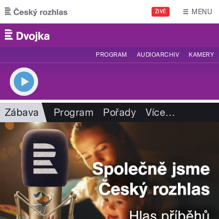
Přejít k hlavnímu obsahu
MENU
ŽIVĚ
PROGRAM
AUDIOARCHIV
KAMERY
Zábava
Program
Pořady
Více
…