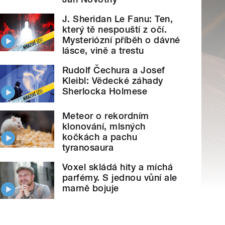
J. Sheridan Le Fanu: Ten,
který tě nespouští z očí.
Mysteriózní příběh o dávné
lásce, vině a trestu
Rudolf Čechura a Josef
Kleibl: Vědecké záhady
Sherlocka Holmese
Meteor o rekordním
klonování, mlsných
kočkách a pachu
tyranosaura
Voxel skládá hity a míchá
parfémy. S jednou vůní ale
marně bojuje