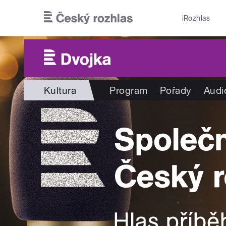
Přejít k hlavnímu obsahu
iRozhlas
Kultura
Program
Pořady
Audi