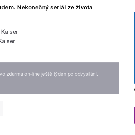
udem. Nekonečný seriál ze života
 Kaiser
Kaiser
o zdarma on-line ještě týden po odvysílání.