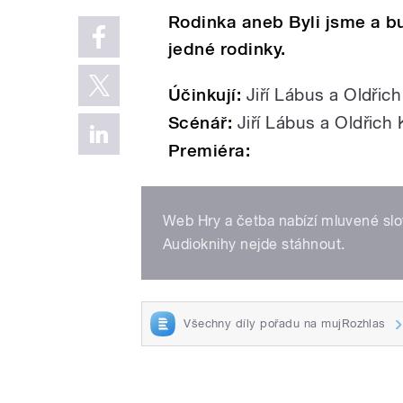
Rodinka aneb Byli jsme a b
jedné rodinky.
Účinkují:
Jiří Lábus a Oldřich
Scénář:
Jiří Lábus a Oldřich 
Premiéra:
Web Hry a četba nabízí mluvené slov
Audioknihy nejde stáhnout.
Všechny díly pořadu na mujRozhlas