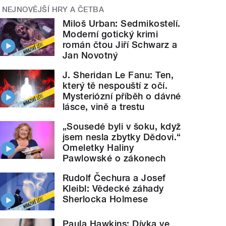
NEJNOVĚJŠÍ HRY A ČETBA
Miloš Urban: Sedmikostelí.
Moderní gotický krimi
román čtou Jiří Schwarz a
Jan Novotný
J. Sheridan Le Fanu: Ten,
který tě nespouští z očí.
Mysteriózní příběh o dávné
lásce, vině a trestu
„Sousedé byli v šoku, když
jsem nesla zbytky Dědovi.“
Omeletky Haliny
Pawlowské o zákonech
Rudolf Čechura a Josef
Kleibl: Vědecké záhady
Sherlocka Holmese
Paula Hawkins: Dívka ve