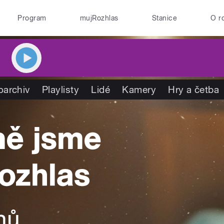
Program
mujRozhlas
Stanice
O r
oarchiv
Playlisty
Lidé
Kamery
Hry a četba