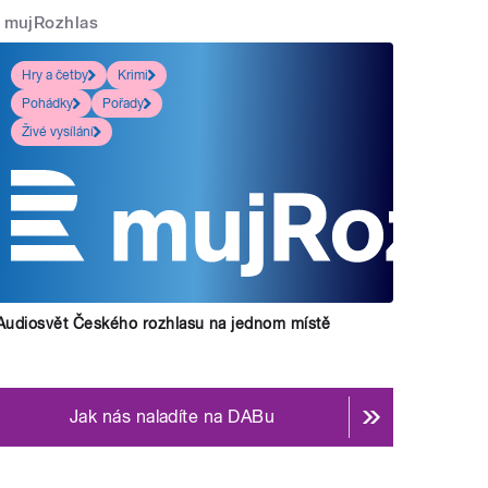
mujRozhlas
Hry a četby
Krimi
Pohádky
Pořady
Živé vysílání
Audiosvět Českého rozhlasu na jednom místě
Jak nás naladíte na DABu