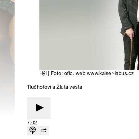
Hýl | Foto: ofic. web www.kaiser-labus.cz
Tlučhořovi a Žlutá vesta
7:02