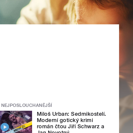
NEJPOSLOUCHANĚJŠÍ
Miloš Urban: Sedmikostelí.
Moderní gotický krimi
román čtou Jiří Schwarz a
Jan Novotný