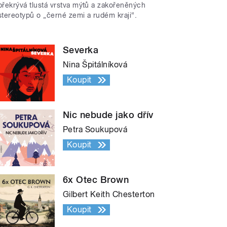
překrývá tlustá vrstva mýtů a zakořeněných
stereotypů o „černé zemi a rudém kraji“.
Severka
Nina Špitálníková
Koupit
Nic nebude jako dřív
Petra Soukupová
Koupit
6x Otec Brown
Gilbert Keith Chesterton
Koupit