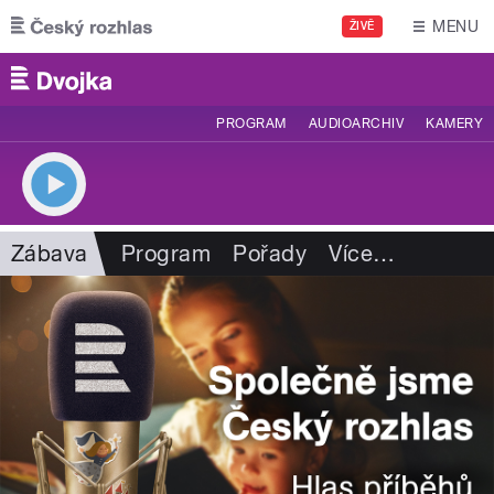
Přejít k hlavnímu obsahu
MENU
ŽIVĚ
PROGRAM
AUDIOARCHIV
KAMERY
Zábava
Program
Pořady
Více
…