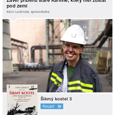
Závěr příběhu staré Karviné, který měl zůstat
pod zemí
Karin Lednická, spisovatelka
Šikmý kostel 3
Koupit