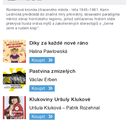
Románová kronika ztraceného města - léta 1945–1961. Karin
Lednická předkládá do značné míry převratný, dosavadní paradigma
měnící obraz hornického regionu, jehož zahlazenou historii stále
překrývá tlustá vrstva mýtů a zakořeněných stereotypů o „černé
zemi a rudém kraji“.
Díky za každé nové ráno
Halina Pawlowská
Koupit
Pastvina zmizelých
Václav Erben
Koupit
Klukoviny Uršuly Klukové
Uršula Kluková – Patrik Rozehnal
Koupit