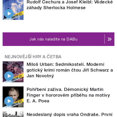
Rudolf Čechura a Josef Kleibl: Vědecké
záhady Sherlocka Holmese
Jak nás naladíte na DABu
NEJNOVĚJŠÍ HRY A ČETBA
Miloš Urban: Sedmikostelí. Moderní
gotický krimi román čtou Jiří Schwarz a
Jan Novotný
Pohřbeni zaživa. Démonický Martin
Finger v hororovém příběhu na motivy
E. A. Poea
Neodeslaný dopis vraha Ondraše. První