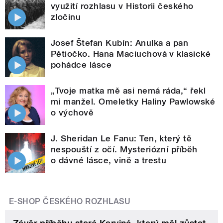
využití rozhlasu v Historii českého
zločinu
Josef Štefan Kubín: Anulka a pan
Pětiočko. Hana Maciuchová v klasické
pohádce lásce
„Tvoje matka mě asi nemá ráda,“ řekl
mi manžel. Omeletky Haliny Pawlowské
o výchově
J. Sheridan Le Fanu: Ten, který tě
nespouští z očí. Mysteriózní příběh
o dávné lásce, vině a trestu
E-SHOP ČESKÉHO ROZHLASU