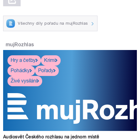
Všechny díly pořadu na mujRozhlas
mujRozhlas
Hry a četby
Krimi
Pohádky
Pořady
Živé vysílání
Audiosvět Českého rozhlasu na jednom místě