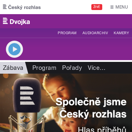
Přejít k hlavnímu obsahu
MENU
ŽIVĚ
PROGRAM
AUDIOARCHIV
KAMERY
Zábava
Program
Pořady
Více
…