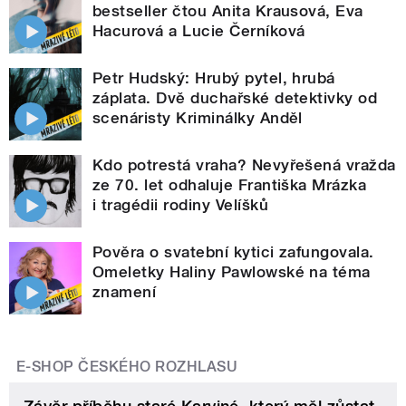
bestseller čtou Anita Krausová, Eva
Hacurová a Lucie Černíková
Petr Hudský: Hrubý pytel, hrubá
záplata. Dvě duchařské detektivky od
scenáristy Kriminálky Anděl
Kdo potrestá vraha? Nevyřešená vražda
ze 70. let odhaluje Františka Mrázka
i tragédii rodiny Velíšků
Pověra o svatební kytici zafungovala.
Omeletky Haliny Pawlowské na téma
znamení
E-SHOP ČESKÉHO ROZHLASU