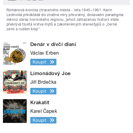
Románová kronika ztraceného města - léta 1945–1961. Karin
Lednická předkládá do značné míry převratný, dosavadní paradigma
měnící obraz hornického regionu, jehož zahlazenou historii stále
překrývá tlustá vrstva mýtů a zakořeněných stereotypů o „černé
zemi a rudém kraji“.
Denár v dívčí dlani
Václav Erben
Koupit
Limonádový Joe
Jiří Brdečka
Koupit
Krakatit
Karel Čapek
Koupit