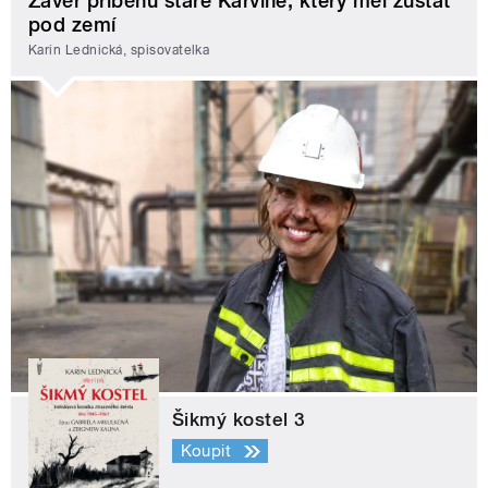
Závěr příběhu staré Karviné, který měl zůstat
pod zemí
Karin Lednická, spisovatelka
Šikmý kostel 3
Koupit