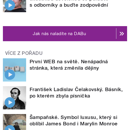
s odborníky a buďte zodpovědní
Jak nás naladíte na DABu
VÍCE Z POŘADU
První WEB na světě. Nenápadná
stránka, která změnila dějiny
František Ladislav Čelakovský. Básník,
po kterém zbyla písnička
Šampaňské. Symbol luxusu, který si
oblíbil James Bond i Marylin Monroe