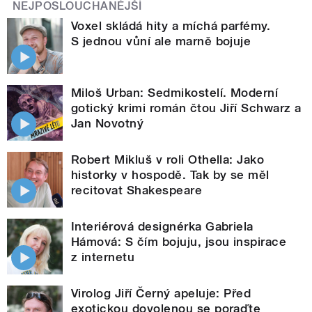
NEJPOSLOUCHANĚJŠÍ
Voxel skládá hity a míchá parfémy.
S jednou vůní ale marně bojuje
Miloš Urban: Sedmikostelí. Moderní
gotický krimi román čtou Jiří Schwarz a
Jan Novotný
Robert Mikluš v roli Othella: Jako
historky v hospodě. Tak by se měl
recitovat Shakespeare
Interiérová designérka Gabriela
Hámová: S čím bojuju, jsou inspirace
z internetu
Virolog Jiří Černý apeluje: Před
exotickou dovolenou se poraďte