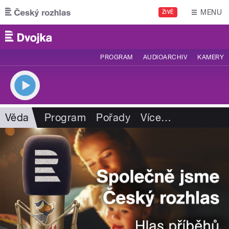
Přejít k hlavnímu obsahu
MENU
ŽIVĚ
PROGRAM
AUDIOARCHIV
KAMERY
Věda
Program
Pořady
Více
…