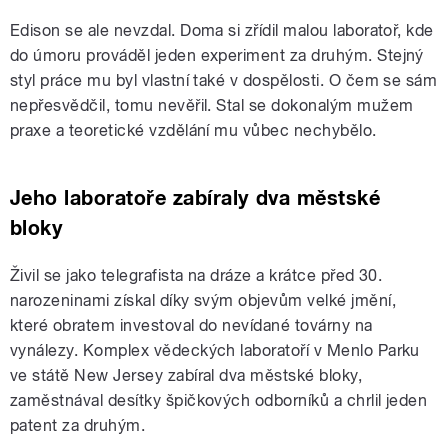
Edison se ale nevzdal. Doma si zřídil malou laboratoř, kde
do úmoru prováděl jeden experiment za druhým. Stejný
styl práce mu byl vlastní také v dospělosti. O čem se sám
nepřesvědčil, tomu nevěřil. Stal se dokonalým mužem
praxe a teoretické vzdělání mu vůbec nechybělo.
Jeho laboratoře zabíraly dva městské
bloky
Živil se jako telegrafista na dráze a krátce před 30.
narozeninami získal díky svým objevům velké jmění,
které obratem investoval do nevídané továrny na
vynálezy. Komplex vědeckých laboratoří v Menlo Parku
ve státě New Jersey zabíral dva městské bloky,
zaměstnával desítky špičkových odborníků a chrlil jeden
patent za druhým.