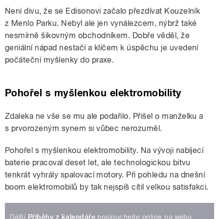
Není divu, že se Edisonovi začalo přezdívat Kouzelník
z Menlo Parku. Nebyl ale jen vynálezcem, nýbrž také
nesmírně šikovným obchodníkem. Dobře věděl, že
geniální nápad nestačí a klíčem k úspěchu je uvedení
počáteční myšlenky do praxe.
Pohořel s myšlenkou elektromobility
Zdaleka ne vše se mu ale podařilo. Přišel o manželku a
s prvorozeným synem si vůbec nerozuměl.
Pohořel s myšlenkou elektromobility. Na vývoji nabíjecí
baterie pracoval deset let, ale technologickou bitvu
tenkrát vyhrály spalovací motory. Při pohledu na dnešní
boom elektromobilů by tak nejspíš cítil velkou satisfakci.
Další
Příběhy z kalendáře
poslouchejte online na webu