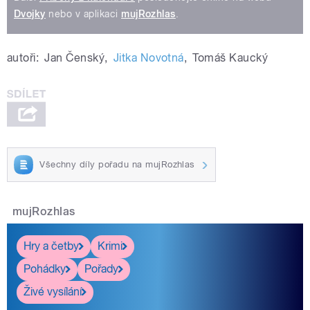
Dvojky
nebo v aplikaci
mujRozhlas
.
autoři:
Jan Čenský
,
Jitka Novotná
,
Tomáš Kaucký
Všechny díly pořadu na mujRozhlas
mujRozhlas
Hry a četby
Krimi
Pohádky
Pořady
Živé vysílání