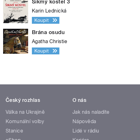
Šikmý kostel 3
Karin Lednická
Koupit
Brána osudu
Agatha Christie
Koupit
Český rozhlas
O nás
Válka na Ukrajině
Jak nás naladíte
Komunální volby
Nápověda
Stanice
Lidé v rádiu