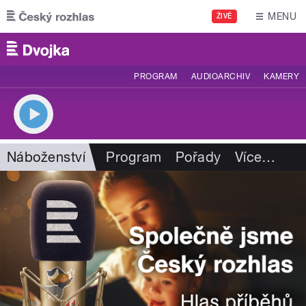
Přejít k hlavnímu obsahu
MENU
ŽIVĚ
PROGRAM
AUDIOARCHIV
KAMERY
Náboženství
Program
Pořady
Více
…