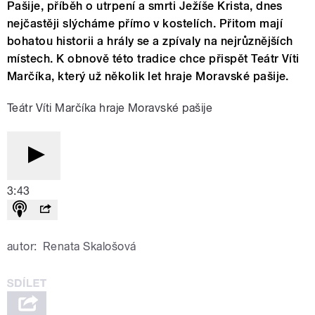
Pašije, příběh o utrpení a smrti Ježíše Krista, dnes
nejčastěji slýcháme přímo v kostelích. Přitom mají
bohatou historii a hrály se a zpívaly na nejrůznějších
místech. K obnově této tradice chce přispět Teátr Víti
Marčíka, který už několik let hraje Moravské pašije.
Teátr Víti Marčíka hraje Moravské pašije
3:43
autor:
Renata Skalošová