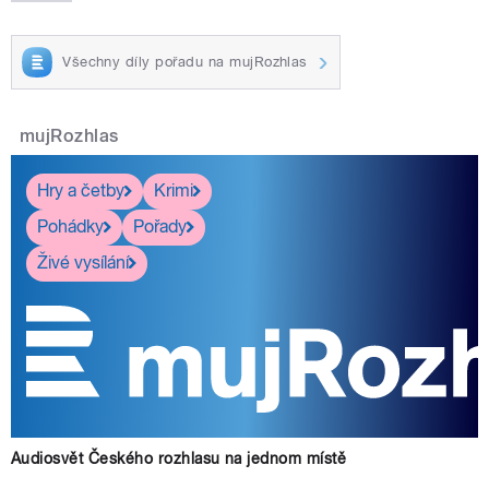
Všechny díly pořadu na mujRozhlas
mujRozhlas
Hry a četby
Krimi
Pohádky
Pořady
Živé vysílání
Audiosvět Českého rozhlasu na jednom místě