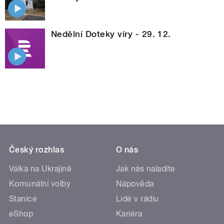
Nedělní Doteky víry - 29. 12.
Český rozhlas
O nás
Válka na Ukrajině
Jak nás naladíte
Komunální volby
Nápověda
Stanice
Lidé v rádiu
eShop
Kariéra