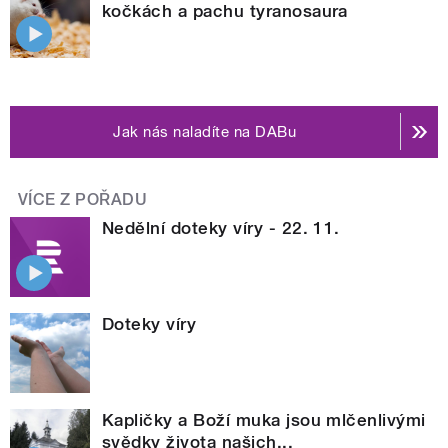
kočkách a pachu tyranosaura
Jak nás naladíte na DABu
VÍCE Z POŘADU
Nedělní doteky víry - 22. 11.
Doteky víry
Kapličky a Boží muka jsou mlčenlivými
svědky života našich...