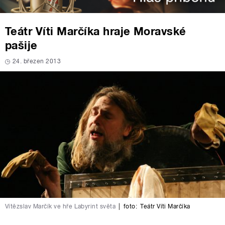
Teátr Víti Marčíka hraje Moravské
pašije
24. březen 2013
Vítězslav Marčík ve hře Labyrint světa
|
foto:
Teátr Víti Marčíka