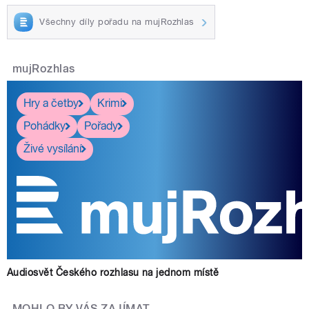
Všechny díly pořadu na mujRozhlas
mujRozhlas
Hry a četby
Krimi
Pohádky
Pořady
Živé vysílání
Audiosvět Českého rozhlasu na jednom místě
MOHLO BY VÁS ZAJÍMAT