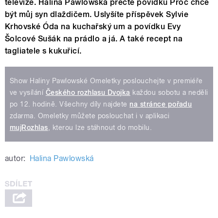
televize. Halina Pawlowská přečte povídku Proč chce
být můj syn dlaždičem. Uslyšíte příspěvek Sylvie
Krhovské Óda na kuchařský um a povídku Evy
Šolcové Sušák na prádlo a já. A také recept na
tagliatele s kukuřicí.
Show Haliny Pawlowské Omeletky poslouchejte v premiéře
ve vysílání
Českého rozhlasu Dvojka
každou sobotu a neděli
po 12. hodině. Všechny díly najdete
na stránce pořadu
zdarma. Omeletky můžete poslouchat i v aplikaci
mujRozhlas
, kterou lze stáhnout do mobilu.
autor:
Halina Pawlowská