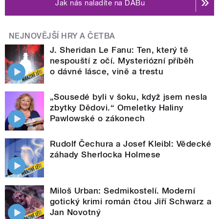
Jak nás naladíte na DABu
NEJNOVĚJŠÍ HRY A ČETBA
J. Sheridan Le Fanu: Ten, který tě
nespouští z očí. Mysteriózní příběh
o dávné lásce, vině a trestu
„Sousedé byli v šoku, když jsem nesla
zbytky Dědovi.“ Omeletky Haliny
Pawlowské o zákonech
Rudolf Čechura a Josef Kleibl: Vědecké
záhady Sherlocka Holmese
Miloš Urban: Sedmikostelí. Moderní
gotický krimi román čtou Jiří Schwarz a
Jan Novotný