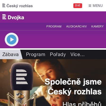
Přejít k hlavnímu obsahu
MENU
ŽIVĚ
PROGRAM
AUDIOARCHIV
KAMERY
Zábava
Program
Pořady
Více
…