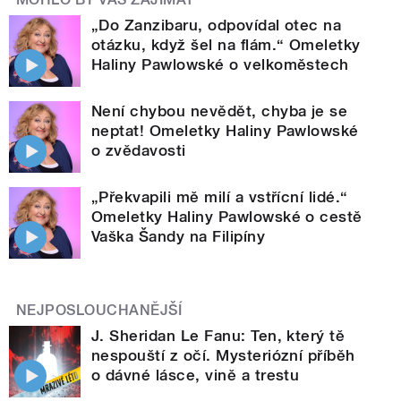
„Do Zanzibaru, odpovídal otec na
otázku, když šel na flám.“ Omeletky
Haliny Pawlowské o velkoměstech
Není chybou nevědět, chyba je se
neptat! Omeletky Haliny Pawlowské
o zvědavosti
„Překvapili mě milí a vstřícní lidé.“
Omeletky Haliny Pawlowské o cestě
Vaška Šandy na Filipíny
NEJPOSLOUCHANĚJŠÍ
J. Sheridan Le Fanu: Ten, který tě
nespouští z očí. Mysteriózní příběh
o dávné lásce, vině a trestu