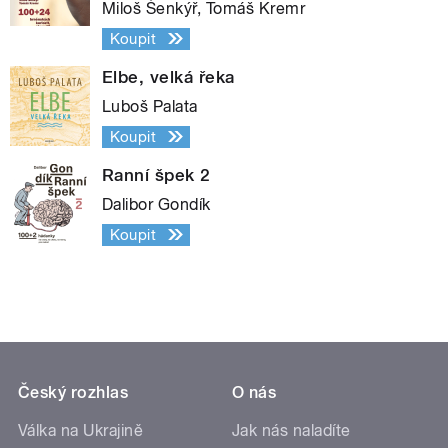
Miloš Šenkýř, Tomáš Kremr
Koupit
Elbe, velká řeka
Luboš Palata
Koupit
Ranní špek 2
Dalibor Gondík
Koupit
Český rozhlas
O nás
Válka na Ukrajině
Jak nás naladíte