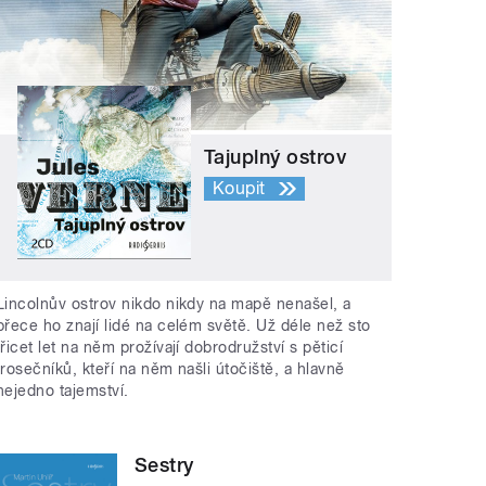
Tajuplný ostrov
Koupit
Lincolnův ostrov nikdo nikdy na mapě nenašel, a
přece ho znají lidé na celém světě. Už déle než sto
třicet let na něm prožívají dobrodružství s pěticí
trosečníků, kteří na něm našli útočiště, a hlavně
nejedno tajemství.
Sestry