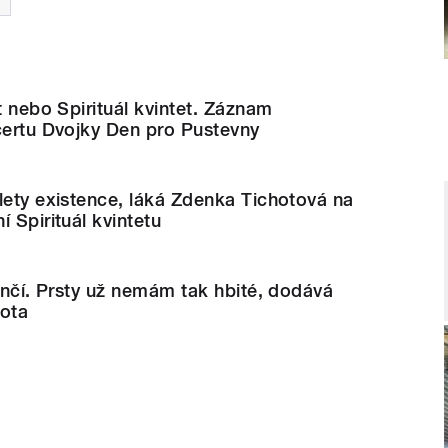
t nebo Spirituál kvintet. Záznam
certu Dvojky Den pro Pustevny
lety existence, láká Zdenka Tichotová na
 Spirituál kvintetu
končí. Prsty už nemám tak hbité, dodává
hota