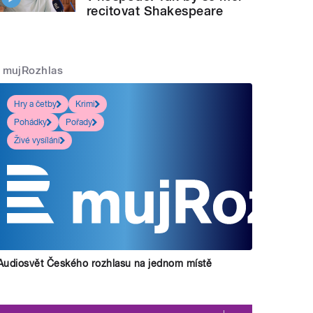
recitovat Shakespeare
mujRozhlas
Hry a četby
Krimi
Pohádky
Pořady
Živé vysílání
Audiosvět Českého rozhlasu na jednom místě