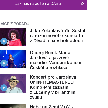
Jak nás naladíte na DABu
VÍCE Z POŘADU
Jitka Zelenková 75. Sestřih
narozeninového koncertu
z Divadla na Vinohradech
Ondřej Ruml, Marta
Jandová a jazzové
melodie. Vánoční koncert
Českého rozhlasu
Koncert pro Jaroslava
Uhlíře REMASTERED.
Kompletní záznam
z Lucerny v brilantním
zvuku
Nebe na Zemi V+W+J.