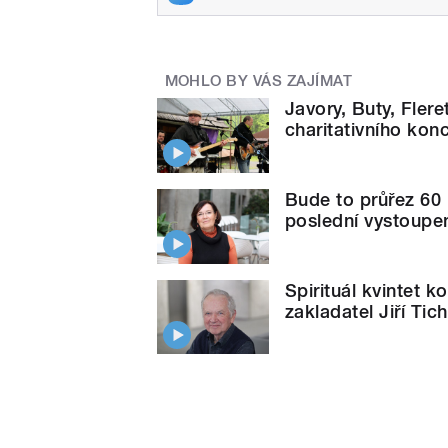
MOHLO BY VÁS ZAJÍMAT
Javory, Buty, Flere
charitativního kon
Bude to průřez 60 
poslední vystoupení
Spirituál kvintet 
zakladatel Jiří Tic