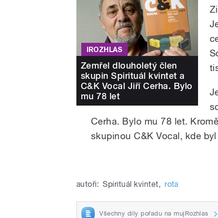
Z
J
c
IROZHLAS
S
Zemřel dlouholetý člen
t
skupin Spirituál kvintet a
C&K Vocal Jiří Cerha. Bylo
J
mu 78 let
s
Cerha. Bylo mu 78 let. Kromě 
skupinou C&K Vocal, kde byl
Spirituál kvintet se loučí
autoři:
Spirituál kvintet
,
rota
Všechny díly pořadu na mujRozhlas