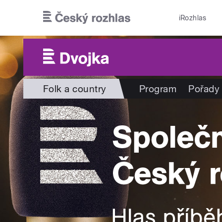
Přejít k hlavnímu obsahu
iRozhlas
Folk a country
Program
Pořady