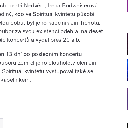
ich, bratři Nedvědi, Irena Budweiserová...
ediný, kdo ve Spirituál kvintetu působil
elou dobu, byl jeho kapelník Jiří Tichota.
oubor za svou existenci odehrál na deset
isíc koncertů a vydal přes 20 alb.
en 13 dní po posledním koncertu
ouboru zemřel jeho dlouholetý člen Jiří
Spirituál kvintetu vystupoval také se
 kapelníkem.