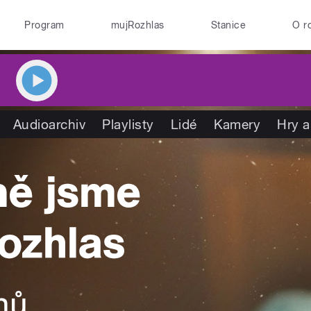
Program
mujRozhlas
Stanice
O r
Audioarchiv
Playlisty
Lidé
Kamery
Hry a