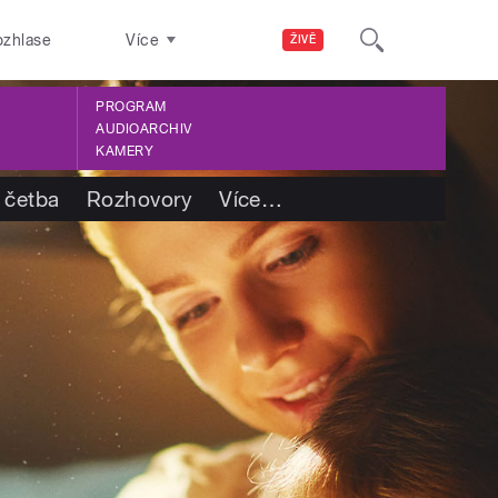
ozhlase
Více
ŽIVĚ
PROGRAM
AUDIOARCHIV
KAMERY
 četba
Rozhovory
Více
…