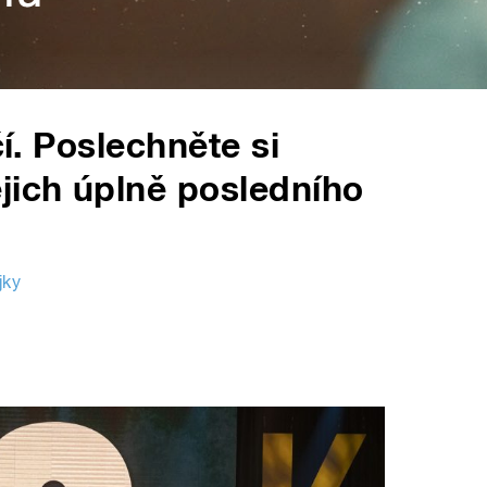
čí. Poslechněte si
jich úplně posledního
jky