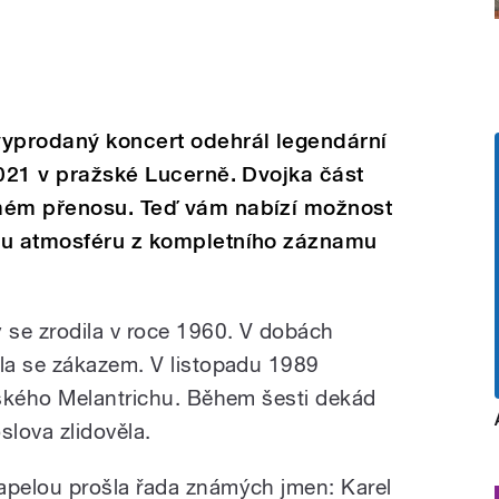
vyprodaný koncert odehrál legendární
2021 v pražské Lucerně. Dvojka část
ímém přenosu. Teď vám nabízí možnost
ou atmosféru z kompletního záznamu
 se zrodila v roce 1960. V dobách
la se zákazem. V listopadu 1989
žského Melantrichu. Během šesti dekád
oslova zlidověla.
apelou prošla řada známých jmen: Karel