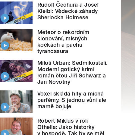
Rudolf Čechura a Josef
Kleibl: Vědecké záhady
Sherlocka Holmese
Meteor o rekordním
klonování, mlsných
kočkách a pachu
tyranosaura
Miloš Urban: Sedmikostelí.
Moderní gotický krimi
román čtou Jiří Schwarz a
Jan Novotný
Voxel skládá hity a míchá
parfémy. S jednou vůní ale
marně bojuje
Robert Mikluš v roli
Othella: Jako historky
v hospodě. Tak by se měl