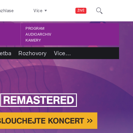
ozhlase
Více
ŽIVĚ
PROGRAM
AUDIOARCHIV
KAMERY
četba
Rozhovory
Více
…