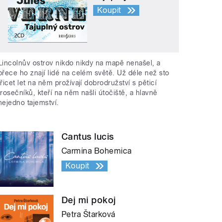
Koupit
Lincolnův ostrov nikdo nikdy na mapě nenašel, a
přece ho znají lidé na celém světě. Už déle než sto
třicet let na něm prožívají dobrodružství s pěticí
trosečníků, kteří na něm našli útočiště, a hlavně
nejedno tajemství.
Cantus lucis
Carmina Bohemica
Koupit
Dej mi pokoj
Petra Štarková