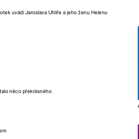
a Kotek uvádí Jaroslava Uhlíře a jeho ženu Helenu
stalo něco překrásného
kem