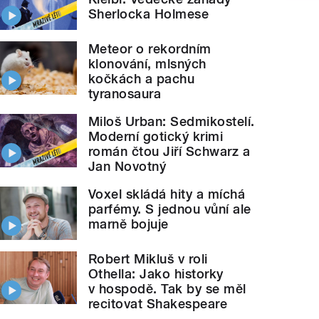
Sherlocka Holmese
Meteor o rekordním
klonování, mlsných
kočkách a pachu
tyranosaura
Miloš Urban: Sedmikostelí.
Moderní gotický krimi
román čtou Jiří Schwarz a
Jan Novotný
Voxel skládá hity a míchá
parfémy. S jednou vůní ale
marně bojuje
Robert Mikluš v roli
Othella: Jako historky
v hospodě. Tak by se měl
recitovat Shakespeare