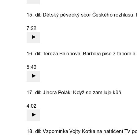
15. díl: Dětský pěvecký sbor Českého rozhlasu: M
7:22
16. díl: Tereza Balonová: Barbora píše z tábora a
5:49
17. díl: Jindra Polák: Když se zamiluje kůň
4:02
18. díl: Vzpomínka Vojty Kotka na natáčení TV 