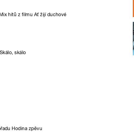
ix hitů z filmu Ať žijí duchové
 Skálo, skálo
pořadu Hodina zpěvu