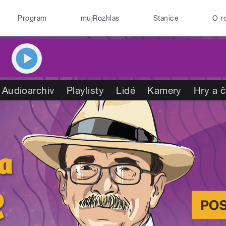
Program
mujRozhlas
Stanice
O r
Audioarchiv
Playlisty
Lidé
Kamery
Hry a 