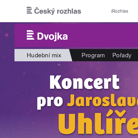
Přejít k hlavnímu obsahu
iRozhlas
Hudební mix
Program
Pořady