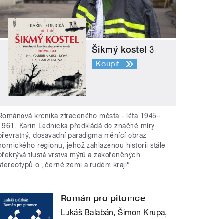
Šikmý kostel 3
Koupit
Románová kronika ztraceného města - léta 1945–
1961. Karin Lednická předkládá do značné míry
převratný, dosavadní paradigma měnící obraz
hornického regionu, jehož zahlazenou historii stále
překrývá tlustá vrstva mýtů a zakořeněných
stereotypů o „černé zemi a rudém kraji“.
Román pro pitomce
Lukáš Balabán, Šimon Krupa,