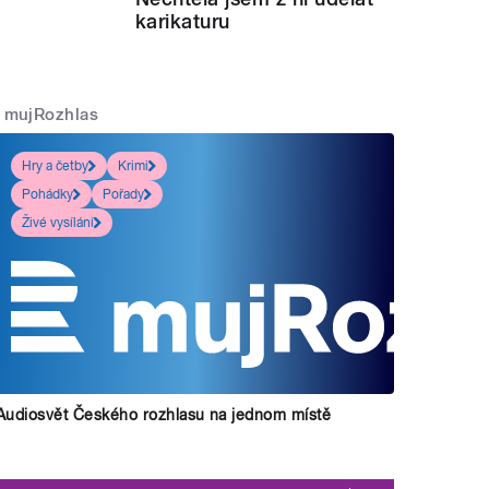
karikaturu
mujRozhlas
Hry a četby
Krimi
Pohádky
Pořady
Živé vysílání
Audiosvět Českého rozhlasu na jednom místě