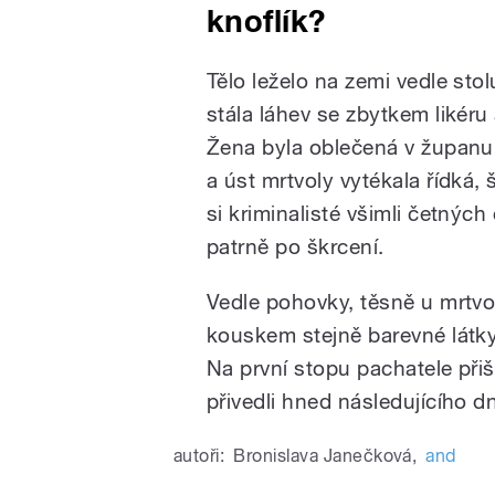
knoflík?
Tělo leželo na zemi vedle sto
stála láhev se zbytkem likéru 
Žena byla oblečená v županu,
a úst mrtvoly vytékala řídká,
si kriminalisté všimli četný
patrně po škrcení.
Vedle pohovky, těsně u mrtvol
kouskem stejně barevné látk
Na první stopu pachatele přiš
přivedli hned následujícího 
autoři:
Bronislava Janečková
,
and