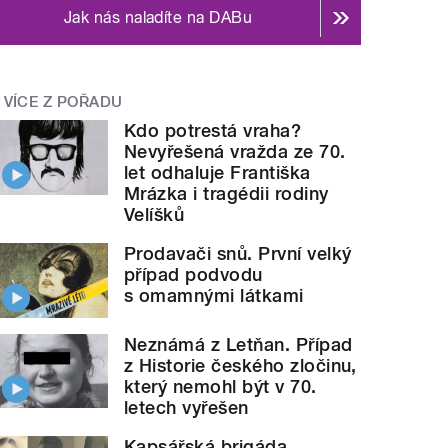
Jak nás naladíte na DABu
VÍCE Z POŘADU
Kdo potrestá vraha?
Nevyřešená vražda ze 70.
let odhaluje Františka
Mrázka i tragédii rodiny
Velíšků
Prodavači snů. První velký
případ podvodu
s omamnými látkami
Neznámá z Letňan. Případ
z Historie českého zločinu,
který nemohl být v 70.
letech vyřešen
Kapsářská brigáda.