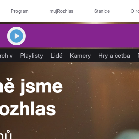
Program
mujRozhlas
Stanice
O r
rchiv
Playlisty
Lidé
Kamery
Hry a četba