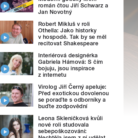
román čtou Jiří Schwarz a
Jan Novotný
Robert Mikluš v roli
Othella: Jako historky
v hospodě. Tak by se měl
recitovat Shakespeare
Interiérová designérka
Gabriela Hámová: S čím
bojuju, jsou inspirace
z internetu
Virolog Jiří Černý apeluje:
Před exotickou dovolenou
se poraďte s odborníky a
buďte zodpovědní
Leona Skleničková kvůli
nové roli studovala
sebepoškozování:
Nechtěla jsem z ní udělat