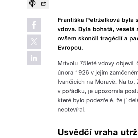
Františka Petrželková byla
vdova. Byla bohatá, veselá a
ovšem skončil tragédií a pa
Evropou.
Mrtvolu 75leté vdovy objevili 
února 1926 v jejím zamčeném
Ivančicích na Moravě. Na to,
v pořádku, je upozornila pos
které bylo podezřelé, že jí de
neotevíral.
Usvědčí vraha utr