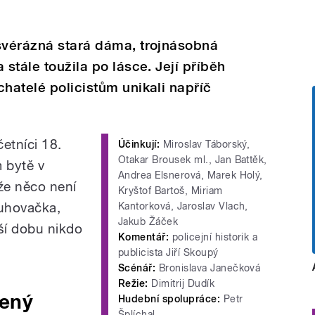
 svérázná stará dáma, trojnásobná
 stále toužila po lásce. Její příběh
chatelé policistům unikali napříč
četníci 18.
Účinkují:
Miroslav Táborský,
Otakar Brousek ml., Jan Battěk,
 bytě v
Andrea Elsnerová, Marek Holý,
 že něco není
Kryštof Bartoš, Miriam
luhovačka,
Kantorková, Jaroslav Vlach,
Jakub Žáček
lší dobu nikdo
Komentář:
policejní historik a
publicista Jiří Skoupý
Scénář:
Bronislava Janečková
Režie:
Dimitrij Dudík
žený
Hudební spolupráce:
Petr
Šplíchal