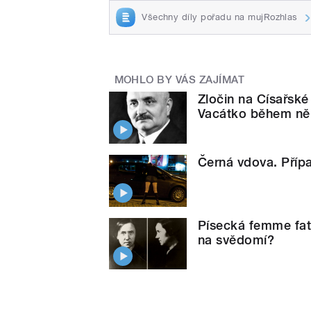
Všechny díly pořadu na mujRozhlas
MOHLO BY VÁS ZAJÍMAT
Zločin na Císařské
Vacátko během něk
Černá vdova. Příp
Písecká femme fat
na svědomí?