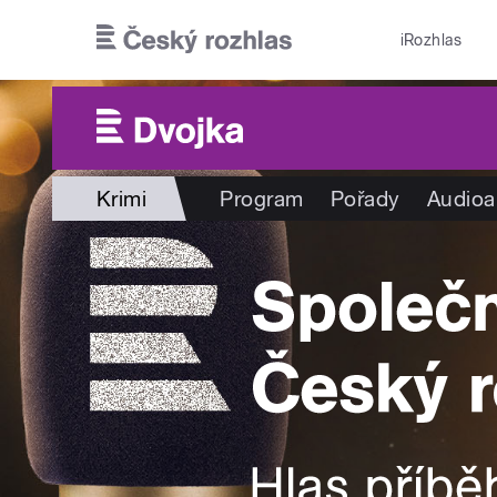
Přejít k hlavnímu obsahu
iRozhlas
Krimi
Program
Pořady
Audioa