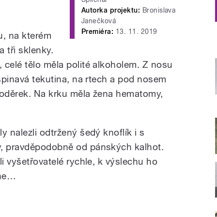
Autorka projektu:
Bronislava
Janečková
Premiéra:
13. 11. 2019
lu, na kterém
a tři sklenky.
 celé tělo měla polité alkoholem. Z nosu
 špinavá tekutina, na rtech a pod nosem
ch oděrek. Na krku měla žena hematomy,
y nalezli odtržený šedý knoflík i s
y, pravděpodobně od pánských kalhot.
li vyšetřovatelé rychle, k výslechu ho
dne…