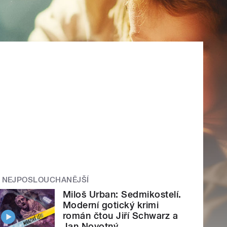
NEJPOSLOUCHANĚJŠÍ
Miloš Urban: Sedmikostelí.
Moderní gotický krimi
román čtou Jiří Schwarz a
Jan Novotný