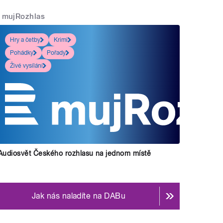
mujRozhlas
Hry a četby
Krimi
Pohádky
Pořady
Živé vysílání
Audiosvět Českého rozhlasu na jednom místě
Jak nás naladíte na DABu