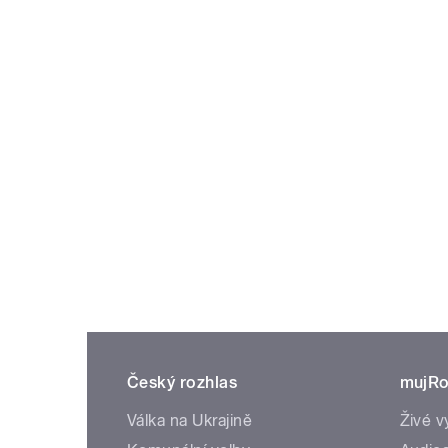
Český rozhlas
mujRo
Válka na Ukrajině
Živé v