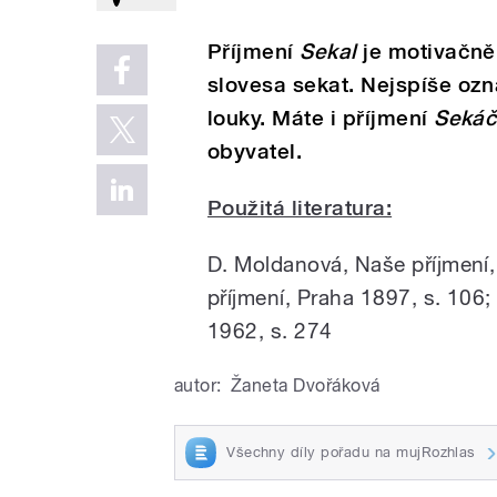
Příjmení
Sekal
je motivačně 
slovesa sekat. Nejspíše ozn
louky. Máte i příjmení
Seká
obyvatel.
Použitá literatura:
D. Moldanová, Naše příjmení,
příjmení, Praha 1897, s. 106
1962, s. 274
autor:
Žaneta Dvořáková
Všechny díly pořadu na mujRozhlas