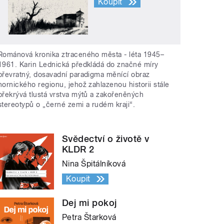
Koupit
Románová kronika ztraceného města - léta 1945–
1961. Karin Lednická předkládá do značné míry
převratný, dosavadní paradigma měnící obraz
hornického regionu, jehož zahlazenou historii stále
překrývá tlustá vrstva mýtů a zakořeněných
stereotypů o „černé zemi a rudém kraji“.
Svědectví o životě v
KLDR 2
Nina Špitálníková
Koupit
Dej mi pokoj
Petra Štarková