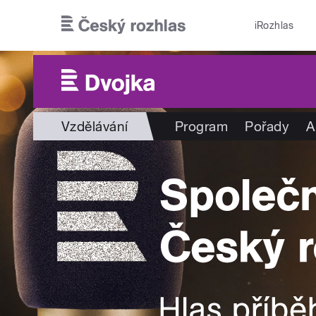
Přejít k hlavnímu obsahu
iRozhlas
Vzdělávání
Program
Pořady
A