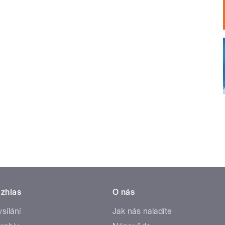
zhlas
O nás
ysílání
Jak nás naladíte