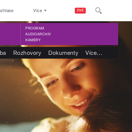
ozhlase
Více
ŽIVĚ
PROGRAM
AUDIOARCHIV
KAMERY
tba
Rozhovory
Dokumenty
Více
…