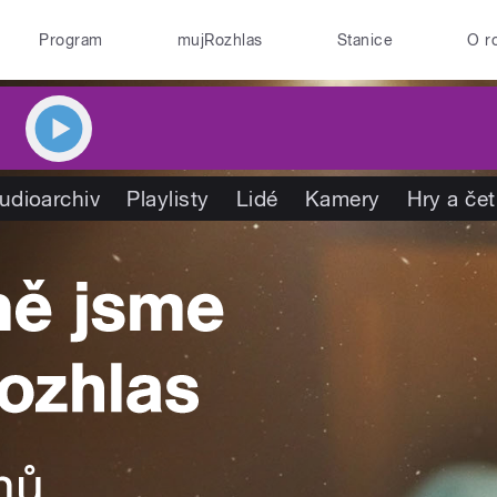
Program
mujRozhlas
Stanice
O r
udioarchiv
Playlisty
Lidé
Kamery
Hry a če