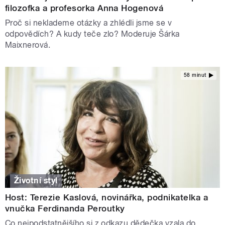
filozofka a profesorka Anna Hogenová
Proč si neklademe otázky a zhlédli jsme se v
odpovědích? A kudy teče zlo? Moderuje Šárka
Maixnerová.
58 minut
Životní styl
Host: Terezie Kaslová, novinářka, podnikatelka a
vnučka Ferdinanda Peroutky
Co nejpodstatnějšího si z odkazu dědečka vzala do