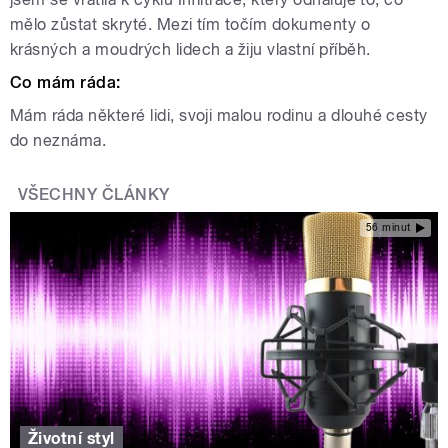
mělo zůstat skryté. Mezi tím točím dokumenty o
krásných a moudrých lidech a žiju vlastní příběh.
Co mám ráda:
Mám ráda některé lidi, svoji malou rodinu a dlouhé cesty
do neznáma.
VŠECHNY ČLÁNKY
56 minut
Životní styl