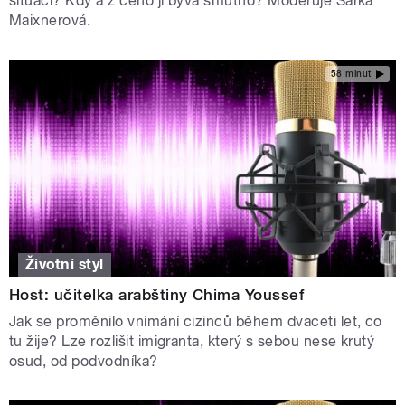
situaci? Kdy a z čeho jí bývá smutno? Moderuje Šárka
Maixnerová.
58 minut
Životní styl
Host: učitelka arabštiny Chima Youssef
Jak se proměnilo vnímání cizinců během dvaceti let, co
tu žije? Lze rozlišit imigranta, který s sebou nese krutý
osud, od podvodníka?