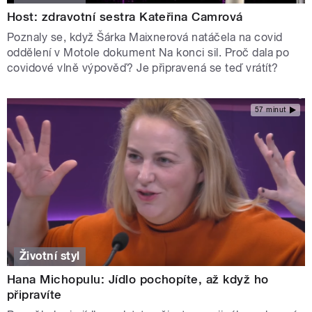
Host: zdravotní sestra Kateřina Camrová
Poznaly se, když Šárka Maixnerová natáčela na covid
oddělení v Motole dokument Na konci sil. Proč dala po
covidové vlně výpověď? Je připravená se teď vrátít?
57 minut
Životní styl
Hana Michopulu: Jídlo pochopíte, až když ho
připravíte