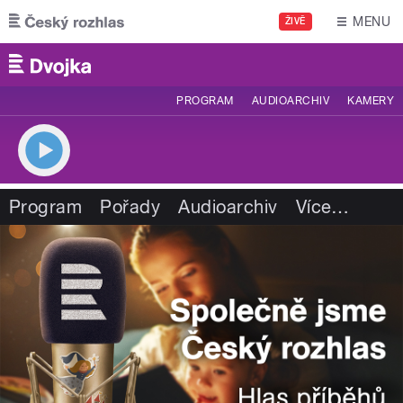
Přejít k hlavnímu obsahu
MENU
ŽIVĚ
PROGRAM
AUDIOARCHIV
KAMERY
Program
Pořady
Audioarchiv
Více
…