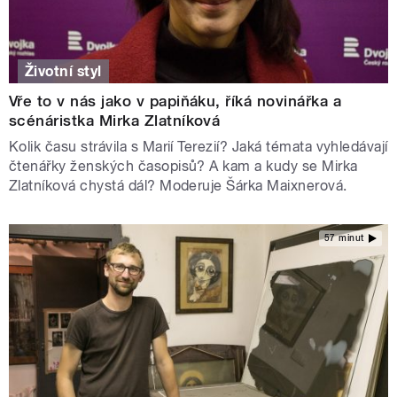
Životní styl
Vře to v nás jako v papiňáku, říká novinářka a
scénáristka Mirka Zlatníková
Kolik času strávila s Marií Terezií? Jaká témata vyhledávají
čtenářky ženských časopisů? A kam a kudy se Mirka
Zlatníková chystá dál? Moderuje Šárka Maixnerová.
57 minut