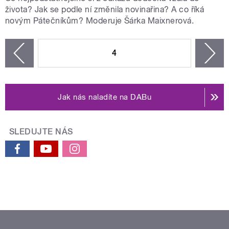
života? Jak se podle ní změnila novinařina? A co říká
novým Pátečníkům? Moderuje Šárka Maixnerová.
STRÁNKY
4
n
zí
Jak nás naladíte na DABu
SLEDUJTE NÁS