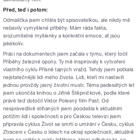
Před, teď i potom:
Odmalička jsem chtěla být spisovatelkou, ale nikdy mě
nebavily vymyšlené příběhy. Mám ráda fakta,
srozumitelné myšlenky a konkrétní emoce, ať jsou
jakékoliv.
Práci na dokumentech jsem začala v týmu, který točil
Příběhy železné opony. Ty mě inspirovaly k vytvoření
vlastního cyklu Přísně tajných vražd. Tehdy jsem potkala
nejstatečnější lidi mého života. Lidi, kteří mi nastavili
jednou provždy jasný životní mustr. Téma padesátých let
jsem ukončila knihou o Jiřině Štěpničkové, podle které
právě teď dotočil Viktor Polesný film Past. Od
nespravedlivě stíhaných jsem poodešla k aktuálním
potížím lidí i společnosti a pro Českou televizi jsem
připravila cyklus Život se smrtí o umírání v Česku, cyklus
Ztraceni v Česku o lidech na okraji společnosti, aktuálně
jsem se vrátila k cyklu Infiltrace, který odhaluje to, co