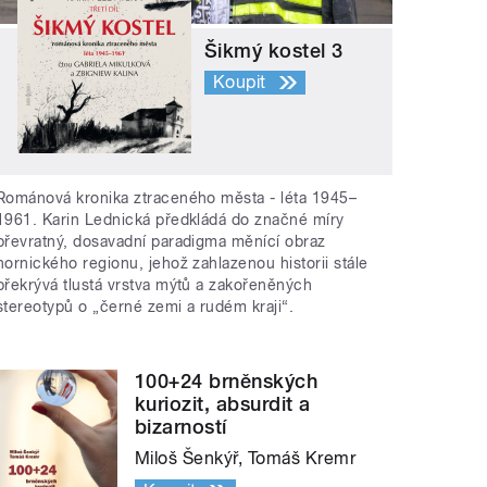
Šikmý kostel 3
Koupit
Románová kronika ztraceného města - léta 1945–
1961. Karin Lednická předkládá do značné míry
převratný, dosavadní paradigma měnící obraz
hornického regionu, jehož zahlazenou historii stále
překrývá tlustá vrstva mýtů a zakořeněných
stereotypů o „černé zemi a rudém kraji“.
100+24 brněnských
kuriozit, absurdit a
bizarností
Miloš Šenkýř, Tomáš Kremr