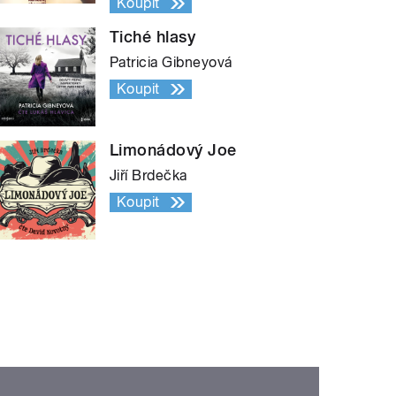
Koupit
Tiché hlasy
Patricia Gibneyová
Koupit
Limonádový Joe
Jiří Brdečka
Koupit