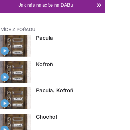
Jak nás naladíte na DABu
VÍCE Z POŘADU
Pacula
Kofroň
Pacula, Kofroň
Chochol