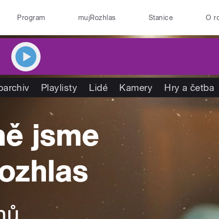
Program
mujRozhlas
Stanice
O r
oarchiv
Playlisty
Lidé
Kamery
Hry a četba