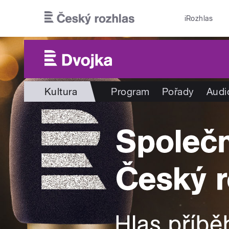
Přejít k hlavnímu obsahu
iRozhlas
Kultura
Program
Pořady
Audi