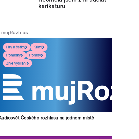
karikaturu
mujRozhlas
Hry a četby
Krimi
Pohádky
Pořady
Živé vysílání
Audiosvět Českého rozhlasu na jednom místě