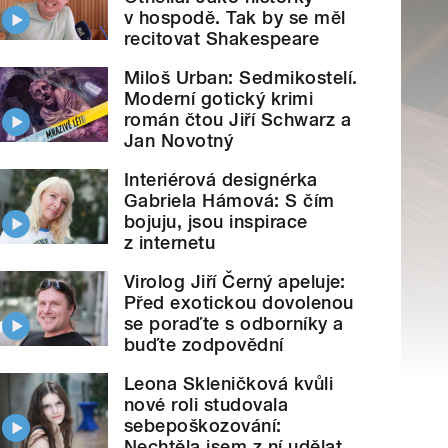
v hospodě. Tak by se měl
recitovat Shakespeare
Miloš Urban: Sedmikostelí.
Moderní gotický krimi
román čtou Jiří Schwarz a
Jan Novotný
Interiérová designérka
Gabriela Hámová: S čím
bojuju, jsou inspirace
z internetu
Virolog Jiří Černý apeluje:
Před exotickou dovolenou
se poraďte s odborníky a
buďte zodpovědní
Leona Skleničková kvůli
nové roli studovala
sebepoškozování:
Nechtěla jsem z ní udělat