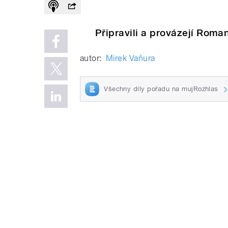
Připravili a provázejí Roma
autor:
Mirek Vaňura
Všechny díly pořadu na mujRozhlas