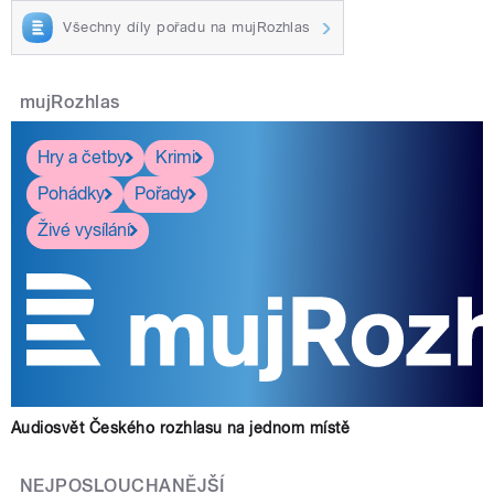
Všechny díly pořadu na mujRozhlas
mujRozhlas
Hry a četby
Krimi
Pohádky
Pořady
Živé vysílání
Audiosvět Českého rozhlasu na jednom místě
NEJPOSLOUCHANĚJŠÍ