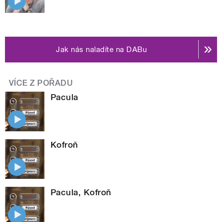
Jak nás naladíte na DABu
VÍCE Z POŘADU
Pacula
Kofroň
Pacula, Kofroň