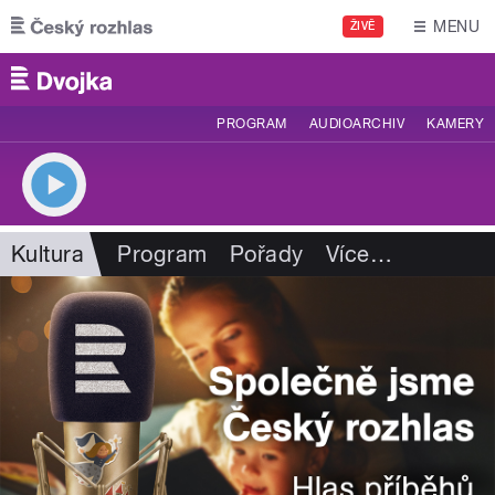
Přejít k hlavnímu obsahu
MENU
ŽIVĚ
PROGRAM
AUDIOARCHIV
KAMERY
Kultura
Program
Pořady
Více
…