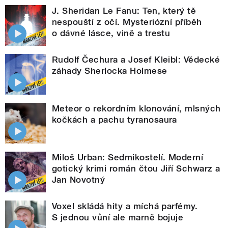
J. Sheridan Le Fanu: Ten, který tě
nespouští z očí. Mysteriózní příběh
o dávné lásce, vině a trestu
Rudolf Čechura a Josef Kleibl: Vědecké
záhady Sherlocka Holmese
Meteor o rekordním klonování, mlsných
kočkách a pachu tyranosaura
Miloš Urban: Sedmikostelí. Moderní
gotický krimi román čtou Jiří Schwarz a
Jan Novotný
Voxel skládá hity a míchá parfémy.
S jednou vůní ale marně bojuje