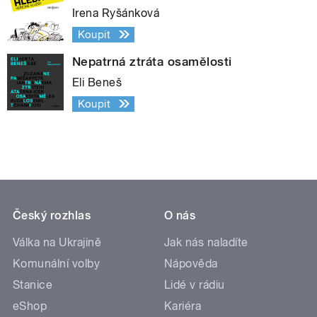
Irena Ryšánková
Koupit
Nepatrná ztráta osamělosti
Eli Beneš
Koupit
Český rozhlas
O nás
Válka na Ukrajině
Jak nás naladíte
Komunální volby
Nápověda
Stanice
Lidé v rádiu
eShop
Kariéra