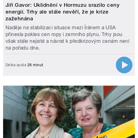
Jiří Gavor: Uklidnění v Hormuzu srazilo ceny
energií. Trhy ale stále nevěří, že je krize
zažehnána
Naděje na stabilizaci situace mezi Íránem a USA
přinesla pokles cen ropy i zemního plynu. Trhy jsou
však stále nejisté a návrat k předkrizovým cenám není
na pořadu dne.
Délka audia
26 minut