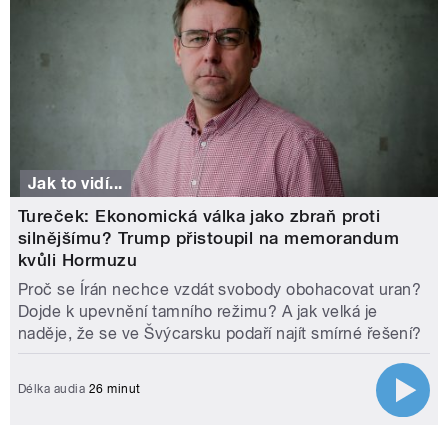
Jak to vidí...
Tureček: Ekonomická válka jako zbraň proti
silnějšímu? Trump přistoupil na memorandum
kvůli Hormuzu
Proč se Írán nechce vzdát svobody obohacovat uran?
Dojde k upevnění tamního režimu? A jak velká je
naděje, že se ve Švýcarsku podaří najít smírné řešení?
Délka audia
26 minut