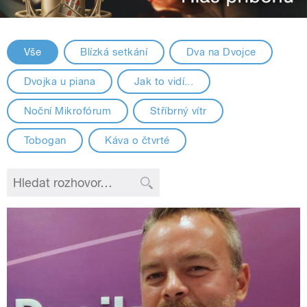
Vše
Blízká setkání
Dva na Dvojce
Dvojka u piana
Jak to vidí...
Noční Mikrofórum
Stříbrný vítr
Tobogan
Káva o čtvrté