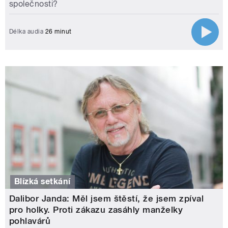
společnosti?
Délka audia
26 minut
Blízká setkání
Dalibor Janda: Měl jsem štěstí, že jsem zpíval
pro holky. Proti zákazu zasáhly manželky
pohlavárů