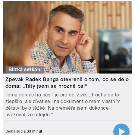
Blízká setkání
Zpěvák Radek Banga otevřeně o tom, co se dělo
doma: „Táty jsem se hrozně bál“
Téma domácího násilí je pro něj živé. „Trochu se to
zlepšilo, ale dívat se i na dokument o mém vlastním
dětství bylo těžké. Na premiéře jsem dokonce
uvažoval, že odejdu.“
Délka audia
33 minut