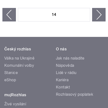
STRÁNKY
14
n
zí
Český rozhlas
O nás
Válka na Ukrajině
Jak nás naladíte
Komunální volby
Nápověda
Stanice
Lidé v rádiu
eShop
Kariéra
Kontakt
Rozhlasový poplatek
mujRozhlas
Živé vysílání