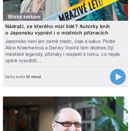
Blízká setkání
Nádraží, ze kterého mizí lidé? Autorky knih
o Japonsku vypráví i o místních přízracích
Japonsko není jen země tradic, čaje a sakur. Podle
Alice Kraemerová a Denisy Vostré tam dodnes žijí
městské legendy, přízraky i respekt k tomu, co nejde
úplně vysvětlit…
Délka audia
33 minut