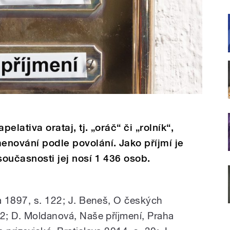
elativa orataj, tj. „oráč“ či „rolník“,
menování podle povolání. Jako příjmí je
současnosti jej nosí 1 436 osob.
ha 1897, s. 122; J. Beneš, O českých
12; D. Moldanová, Naše příjmení, Praha