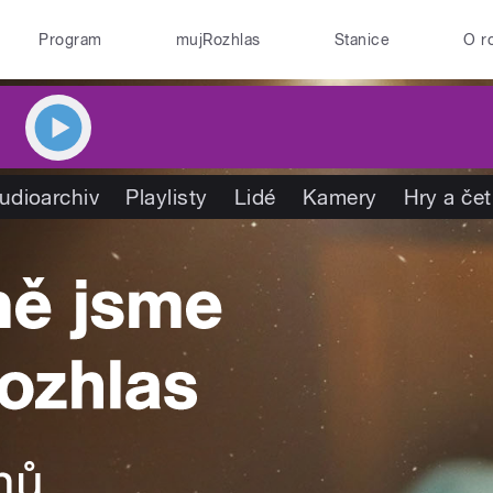
Program
mujRozhlas
Stanice
O r
udioarchiv
Playlisty
Lidé
Kamery
Hry a če