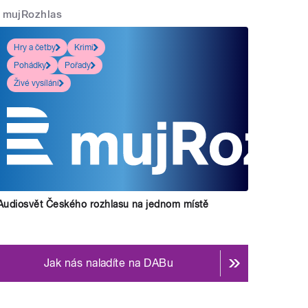
mujRozhlas
Hry a četby
Krimi
Pohádky
Pořady
Živé vysílání
Příjmení 
teřina Dvořáková a Jiří Holoubek.
" style="">
Audiosvět Českého rozhlasu na jednom místě
Jak nás naladíte na DABu