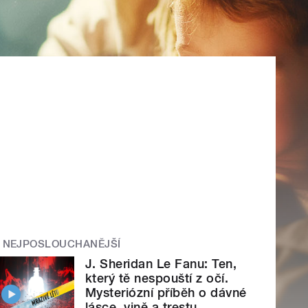
NEJPOSLOUCHANĚJŠÍ
J. Sheridan Le Fanu: Ten,
který tě nespouští z očí.
Mysteriózní příběh o dávné
lásce, vině a trestu