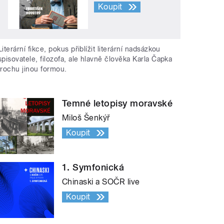
Koupit
Literární fikce, pokus přiblížit literární nadsázkou
spisovatele, filozofa, ale hlavně člověka Karla Čapka
trochu jinou formou.
Temné letopisy moravské
Miloš Šenkýř
Koupit
1. Symfonická
Chinaski a SOČR live
Koupit