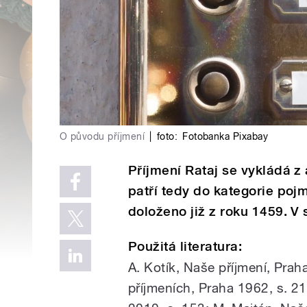
O původu příjmení
|
foto:
Fotobanka Pixabay
Příjmení Rataj se vykládá z ap
patří tedy do kategorie poj
doloženo již z roku 1459. V 
Použitá literatura:
A. Kotík, Naše příjmení, Pra
příjmeních, Praha 1962, s. 2