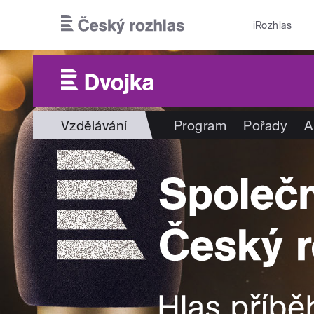
Přejít k hlavnímu obsahu
iRozhlas
Vzdělávání
Program
Pořady
A