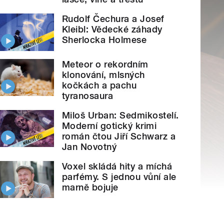
Rudolf Čechura a Josef
Kleibl: Vědecké záhady
Sherlocka Holmese
Meteor o rekordním
klonování, mlsných
kočkách a pachu
tyranosaura
Miloš Urban: Sedmikostelí.
Moderní gotický krimi
román čtou Jiří Schwarz a
Jan Novotný
Voxel skládá hity a míchá
parfémy. S jednou vůní ale
marně bojuje