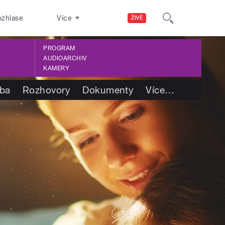
ozhlase
Více
ŽIVĚ
PROGRAM
AUDIOARCHIV
KAMERY
tba
Rozhovory
Dokumenty
Více
…