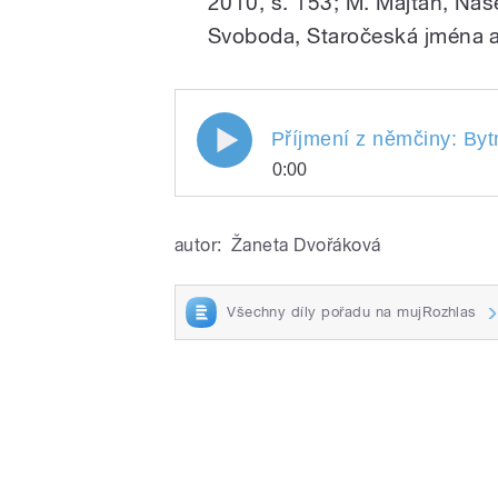
2010, s. 153; M. Majtán, Naše
Svoboda, Staročeská jména a 
Příjmení z němčiny: Bytn
0:00
Příjmení z němčiny: B
Play
Lefner. Připravili a u
autor:
Žaneta Dvořáková
Holoubek.
Všechny díly pořadu na mujRozhlas
/