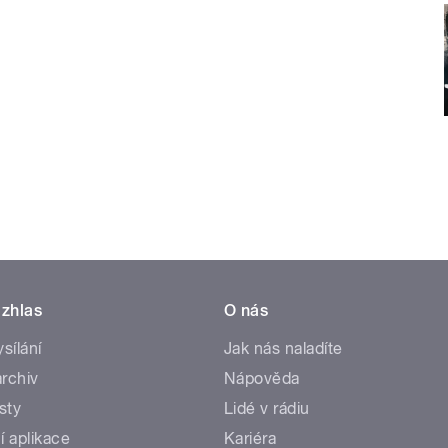
zhlas
O nás
ysílání
Jak nás naladíte
rchiv
Nápověda
sty
Lidé v rádiu
í aplikace
Kariéra