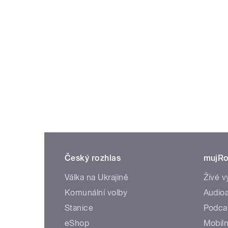
Český rozhlas
mujRo
Válka na Ukrajině
Živé v
Komunální volby
Audioa
Stanice
Podca
eShop
Mobiln