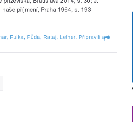
 prizeviská, Bratislava 2014, s. 30; J.
naše příjmení, Praha 1964, s. 193
ar, Fulka, Půda, Rataj, Lefner. Připravili a uvádí Ka
ytnar, Fulka, Půda, Rataj,
vádí Kateřina Dvořáková a Jiří