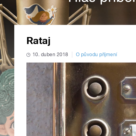
Rataj
10. duben 2018
O původu příjmení