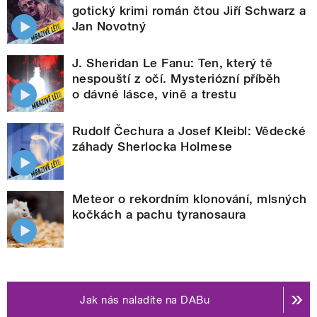
gotický krimi román čtou Jiří Schwarz a
Jan Novotný
J. Sheridan Le Fanu: Ten, který tě
nespouští z očí. Mysteriózní příběh
o dávné lásce, vině a trestu
Rudolf Čechura a Josef Kleibl: Vědecké
záhady Sherlocka Holmese
Meteor o rekordním klonování, mlsných
kočkách a pachu tyranosaura
Jak nás naladíte na DABu