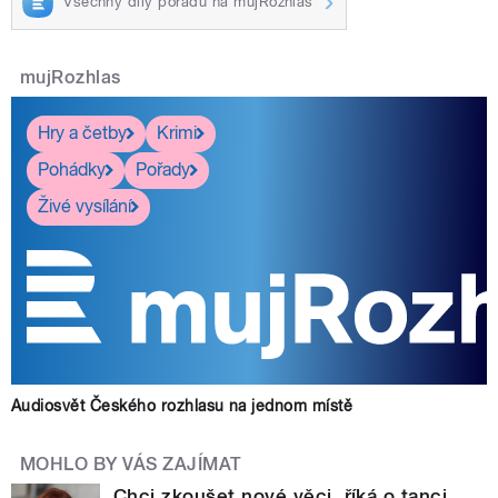
Všechny díly pořadu na mujRozhlas
mujRozhlas
Hry a četby
Krimi
Pohádky
Pořady
Živé vysílání
Audiosvět Českého rozhlasu na jednom místě
MOHLO BY VÁS ZAJÍMAT
Chci zkoušet nové věci, říká o tanci