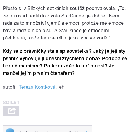
Přesto si v Blízkých setkáních soutěž pochvalovala. „To,
že mi osud hodil do života StarDance, je dobře. Jsem
ráda za to množství vjemů a emocí, protože mě emoce
baví a ráda o nich píšu. A StarDance je emocemi
přehlcená, takže tam se cítím jako ryba ve vodě.“
Kdy se z právničky stala spisovatelka? Jaký je její styl
psaní? Vyhovuje ji dnešní zrychlená doba? Podobá se
hodně mamince? Po kom zdědila upřímnost? Je
manžel jejím prvním čtenářem?
autoři:
Tereza Kostková
,
eh