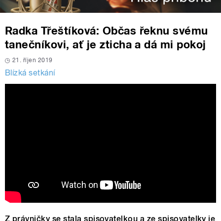
Radka Třeštíková: Občas řeknu svému
tanečníkovi, ať je zticha a dá mi pokoj
21. říjen 2019
Blízká setkání
Z právničky se stala spisovatelkou a ze spisovatelky je