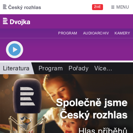
Přejít k hlavnímu obsahu
MENU
ŽIVĚ
PROGRAM
AUDIOARCHIV
KAMERY
Literatura
Program
Pořady
Více
…