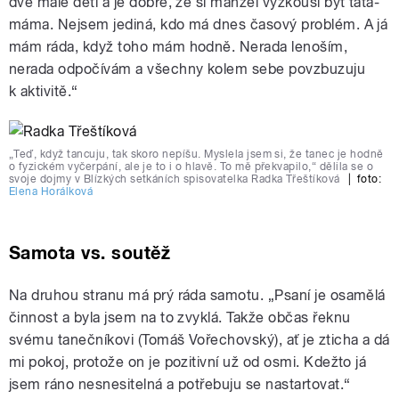
dvě malé děti a je dobře, že si manžel vyzkouší být táta-
máma. Nejsem jediná, kdo má dnes časový problém. A já
mám ráda, když toho mám hodně. Nerada lenoším,
nerada odpočívám a všechny kolem sebe povzbuzuju
k aktivitě.“
„Teď, když tancuju, tak skoro nepíšu. Myslela jsem si, že tanec je hodně
o fyzickém vyčerpání, ale je to i o hlavě. To mě překvapilo,“ dělila se o
svoje dojmy v Blízkých setkáních spisovatelka Radka Třeštíková
|
foto:
Elena Horálková
Samota vs. soutěž
Na druhou stranu má prý ráda samotu. „Psaní je osamělá
činnost a byla jsem na to zvyklá. Takže občas řeknu
svému tanečníkovi (Tomáš Vořechovský), ať je zticha a dá
mi pokoj, protože on je pozitivní už od osmi. Kdežto já
jsem ráno nesnesitelná a potřebuju se nastartovat.“