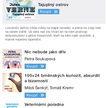
Tajuplný ostrov
Koupit
Lincolnův ostrov nikdo nikdy na mapě nenašel, a přece ho znají lidé
na celém světě. Už déle než sto třicet let na něm prožívají
dobrodružství s pěticí trosečníků, kteří na něm našli útočiště, a
hlavně nejedno tajemství.
Nic nebude jako dřív
Petra Soukupová
Koupit
100+24 brněnských kuriozit, absurdit
a bizarností
Miloš Šenkýř, Tomáš Kremr
Koupit
Veterinární poradna