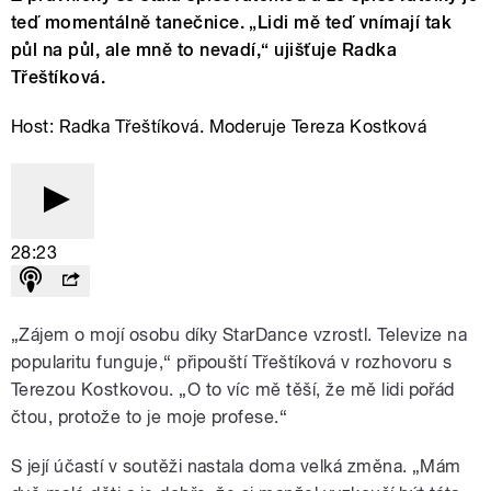
teď momentálně tanečnice. „Lidi mě teď vnímají tak
půl na půl, ale mně to nevadí,“ ujišťuje Radka
Třeštíková.
Host: Radka Třeštíková. Moderuje Tereza Kostková
28:23
„Zájem o mojí osobu díky StarDance vzrostl. Televize na
popularitu funguje,“ připouští Třeštíková v rozhovoru s
Terezou Kostkovou. „O to víc mě těší, že mě lidi pořád
čtou, protože to je moje profese.“
S její účastí v soutěži nastala doma velká změna. „Mám