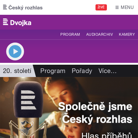
Přejít k hlavnímu obsahu
MENU
ŽIVĚ
PROGRAM
AUDIOARCHIV
KAMERY
20. století
Program
Pořady
Více
…