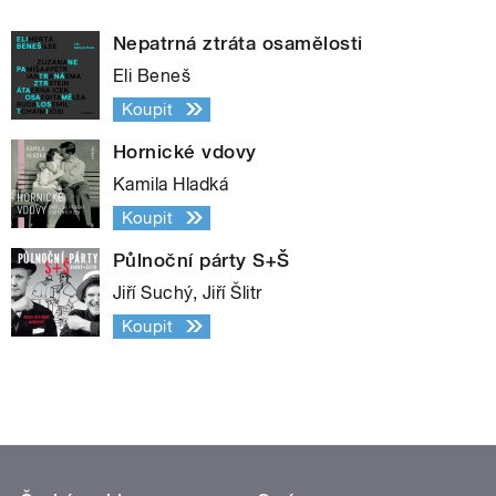
Nepatrná ztráta osamělosti
Eli Beneš
Koupit
Hornické vdovy
Kamila Hladká
Koupit
Půlnoční párty S+Š
Jiří Suchý, Jiří Šlitr
Koupit