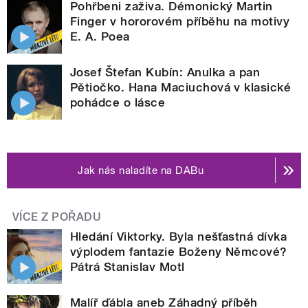
Pohřbeni zaživa. Démonický Martin
Finger v hororovém příběhu na motivy
E. A. Poea
Josef Štefan Kubín: Anulka a pan
Pětiočko. Hana Maciuchová v klasické
pohádce o lásce
Jak nás naladíte na DABu
VÍCE Z POŘADU
Hledání Viktorky. Byla nešťastná dívka
výplodem fantazie Boženy Němcové?
Pátrá Stanislav Motl
Malíř ďábla aneb Záhadný příběh