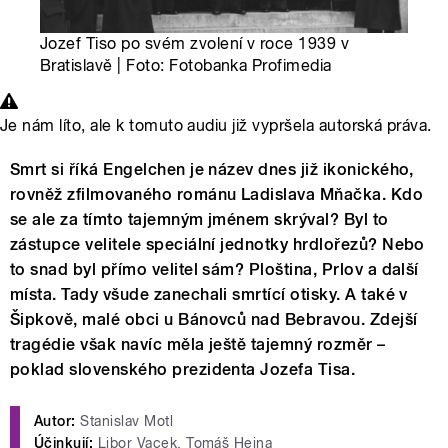
Jozef Tiso po svém zvolení v roce 1939 v
Bratislavě | Foto: Fotobanka Profimedia
Je nám líto, ale k tomuto audiu již vypršela autorská práva.
Smrt si říká Engelchen je název dnes již ikonického,
rovněž zfilmovaného románu Ladislava Mňačka. Kdo
se ale za tímto tajemným jménem skrýval? Byl to
zástupce velitele speciální jednotky hrdlořezů? Nebo
to snad byl přímo velitel sám? Ploština, Prlov a další
místa. Tady všude zanechali smrtící otisky. A také v
Šipkově, malé obci u Bánovců nad Bebravou. Zdejší
tragédie však navíc měla ještě tajemný rozměr –
poklad slovenského prezidenta Jozefa Tisa.
Autor:
Stanislav Motl
Účinkují:
Libor Vacek, Tomáš Hejna