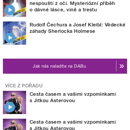
nespouští z očí. Mysteriózní příběh
o dávné lásce, vině a trestu
Rudolf Čechura a Josef Kleibl: Vědecké
záhady Sherlocka Holmese
Jak nás naladíte na DABu
VÍCE Z POŘADU
Cesta časem a vašimi vzpomínkami
s Jitkou Asterovou
Cesta časem a vašimi vzpomínkami
s Jitkou Asterovou