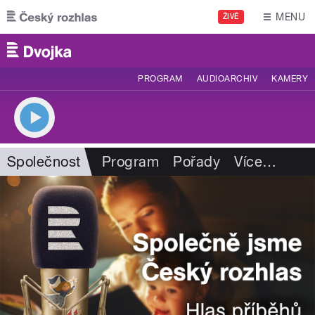
Přejít k hlavnímu obsahu
MENU
ŽIVĚ
PROGRAM
AUDIOARCHIV
KAMERY
Společnost
Program
Pořady
Více
…