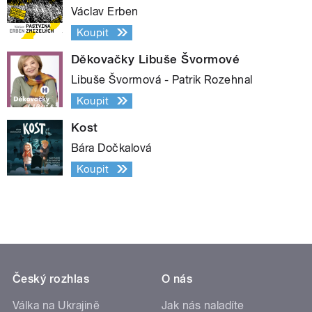
Václav Erben
Koupit
Děkovačky Libuše Švormové
Libuše Švormová - Patrik Rozehnal
Koupit
Kost
Bára Dočkalová
Koupit
Český rozhlas
O nás
Válka na Ukrajině
Jak nás naladíte