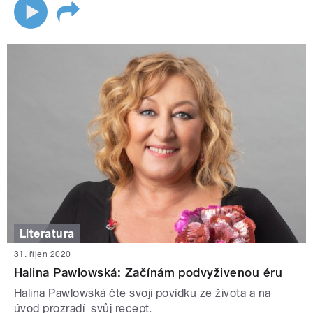
Literatura
31. říjen 2020
Halina Pawlowská: Začínám podvyživenou éru
Halina Pawlowská čte svoji povídku ze života a na
úvod prozradí svůj recept.