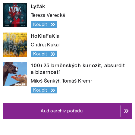
Lyžák
Tereza Verecká
Koupit
HoKlaFaKla
Ondřej Kukal
Koupit
100+25 brněnských kuriozit, absurdit
a bizarností
Miloš Šenkýř, Tomáš Kremr
Koupit
Audioarchiv pořadu