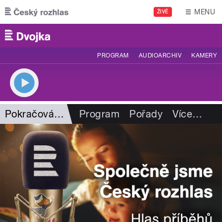
Přejít k hlavnímu obsahu
MENU
ŽIVĚ
PROGRAM
AUDIOARCHIV
KAMERY
Pokračování za chvilku
Program
Pořady
Více
…