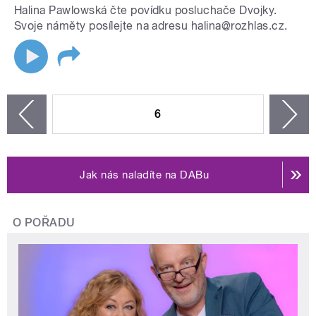
Halina Pawlowská čte povídku posluchače Dvojky.
Svoje náměty posílejte na adresu halina@rozhlas.cz.
STRÁNKY
6
n
zí
Jak nás naladíte na DABu
O POŘADU