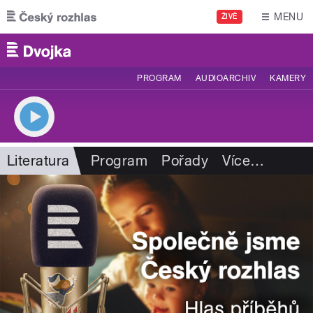
Přejít k hlavnímu obsahu
MENU
ŽIVĚ
PROGRAM
AUDIOARCHIV
KAMERY
Literatura
Program
Pořady
Více
…