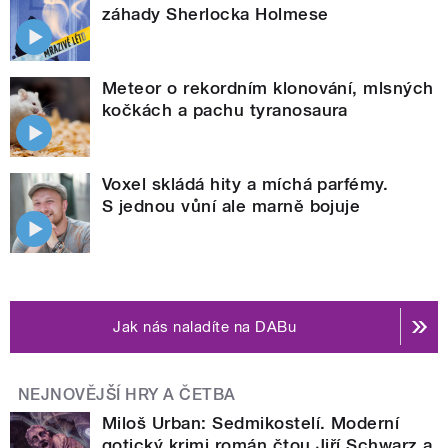
záhady Sherlocka Holmese
Meteor o rekordním klonování, mlsných
kočkách a pachu tyranosaura
Voxel skládá hity a míchá parfémy.
S jednou vůní ale marně bojuje
Jak nás naladíte na DABu
NEJNOVĚJŠÍ HRY A ČETBA
Miloš Urban: Sedmikostelí. Moderní
gotický krimi román čtou Jiří Schwarz a