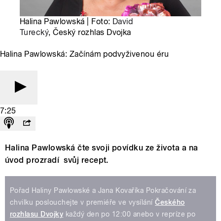
Halina Pawlowská | Foto:
David
Turecký
, Český rozhlas Dvojka
Halina Pawlowská: Začínám podvyživenou éru
7:25
Halina Pawlowská čte svoji povídku ze života a na
úvod prozradí svůj recept.
Pořad Haliny Pawlowské a Jana Kovaříka Pokračování za
chvilku poslouchejte v premiéře ve vysílání
Českého
rozhlasu Dvojky
každý den po 12:00 anebo v repríze po