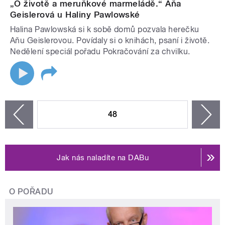
„O životě a meruňkové marmeládě.“ Aňa
Geislerová u Haliny Pawlowské
Halina Pawlowská si k sobě domů pozvala herečku
Aňu Geislerovou. Povídaly si o knihách, psaní i životě.
Nedělení speciál pořadu Pokračování za chvilku.
STRÁNKY
48
n
zí
Jak nás naladíte na DABu
O POŘADU