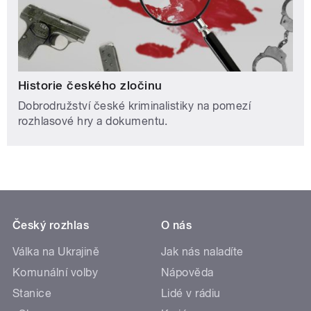
Historie českého zločinu
Dobrodružství české kriminalistiky na pomezí
rozhlasové hry a dokumentu.
Český rozhlas
O nás
Válka na Ukrajině
Jak nás naladíte
Komunální volby
Nápověda
Stanice
Lidé v rádiu