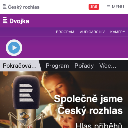
Přejít k hlavnímu obsahu
MENU
ŽIVĚ
PROGRAM
AUDIOARCHIV
KAMERY
Pokračování za chvilku
Program
Pořady
Více
…