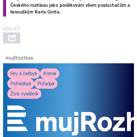
Českého rozhlasu jako poděkování všem posluchačům a
fanouškům Karla Gotta.
mujRozhlas
Hry a četby
Krimi
Pohádky
Pořady
Živé vysílání