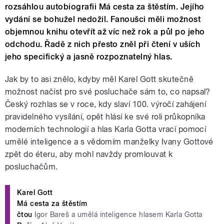
rozsáhlou autobiografii Má cesta za štěstím. Jejího
vydání se bohužel nedožil. Fanoušci měli možnost
objemnou knihu otevřít až víc než rok a půl po jeho
odchodu. Řadě z nich přesto zněl při čtení v uších
jeho specifický a jasně rozpoznatelný hlas.
Jak by to asi znělo, kdyby měl Karel Gott skutečně
možnost načíst pro své posluchače sám to, co napsal?
Český rozhlas se v roce, kdy slaví 100. výročí zahájení
pravidelného vysílání, opět hlásí ke své roli průkopníka
moderních technologií a hlas Karla Gotta vrací pomocí
umělé inteligence a s vědomím manželky Ivany Gottové
zpět do éteru, aby mohl navždy promlouvat k
posluchačům.
Karel Gott
Má cesta za štěstím
čtou
Igor Bareš a umělá inteligence hlasem Karla Gotta