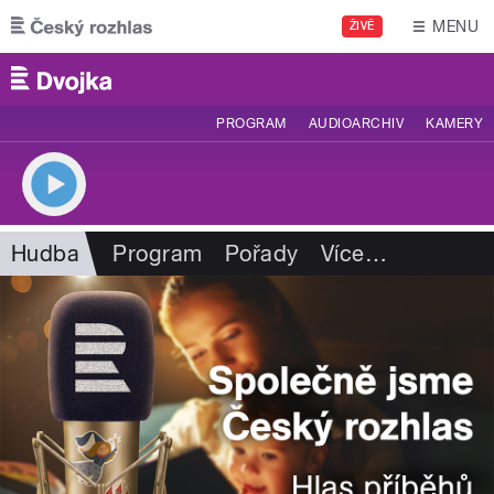
Přejít k hlavnímu obsahu
MENU
ŽIVĚ
PROGRAM
AUDIOARCHIV
KAMERY
Hudba
Program
Pořady
Více
…