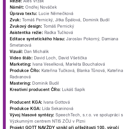
Režie:
Aleš Vrzák
Námět:
Ondřej Nováček
Úprava textu:
Lucie Němečková
Zvuk:
Tomáš Pernický, Jitka Špálová, Dominik Budil
Zvukový design:
Tomáš Pernický
Asistentka režie:
Radka Tučková
Editace syntetického hlasu:
Jaroslav Pokorný, Damiana
Smetanová
Vizuál:
Dan Michalik
Video štáb:
David Loch, David Všetička
Marketing:
Ivana Veselková, Markéta Bouchalová
Produkce ČRo:
Kateřina Tučková, Blanka Tůnová, Kateřina
Radvanová
Mastering:
Dominik Budil
Kreativní producent ČRo:
Lukáš Sapík
Producent KGA:
Ivana Gottová
Produkce KGA:
Lída Sekaninová
Vývoj hlasové syntézy:
SpeechTech, s.r.o. ve spolupráci s
Výzkumným centrem NTIS ZČU v Plzni
Projekt GOTT NAVŽDY vznikl při příležitosti 100. výročí