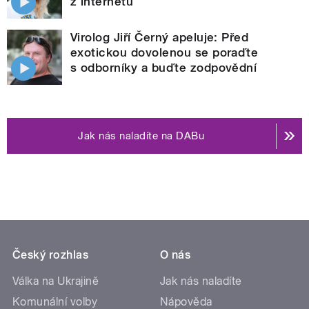
z internetu
Virolog Jiří Černý apeluje: Před
exotickou dovolenou se poraďte
s odborníky a buďte zodpovědní
Jak nás naladíte na DABu
Český rozhlas
O nás
Válka na Ukrajině
Jak nás naladíte
Komunální volby
Nápověda