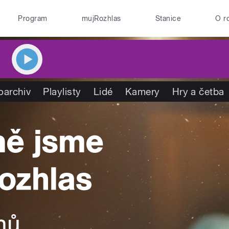
Program
mujRozhlas
Stanice
O r
oarchiv
Playlisty
Lidé
Kamery
Hry a četba