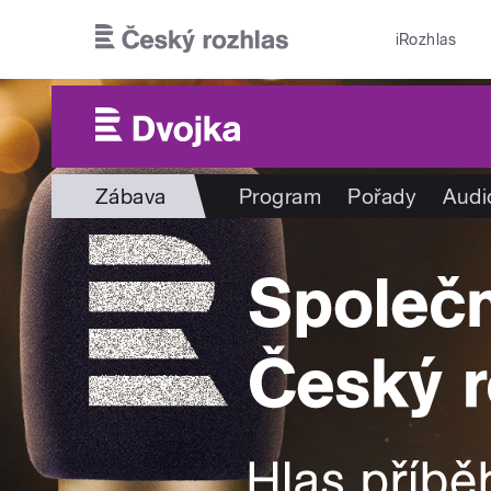
Přejít k hlavnímu obsahu
iRozhlas
Zábava
Program
Pořady
Audi