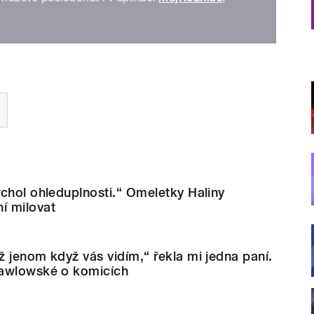
chol ohleduplnosti.“ Omeletky Haliny
í milovat
 jenom když vás vidím,“ řekla mi jedna paní.
Pawlowské o komicích