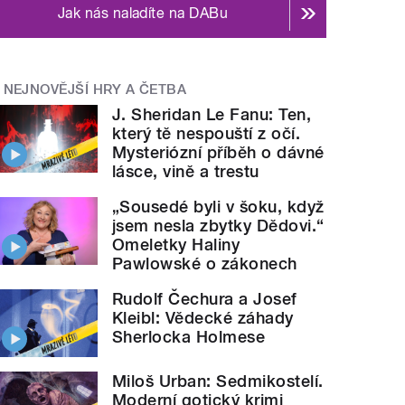
Jak nás naladíte na DABu
NEJNOVĚJŠÍ HRY A ČETBA
J. Sheridan Le Fanu: Ten,
který tě nespouští z očí.
Mysteriózní příběh o dávné
lásce, vině a trestu
„Sousedé byli v šoku, když
jsem nesla zbytky Dědovi.“
Omeletky Haliny
Pawlowské o zákonech
Rudolf Čechura a Josef
Kleibl: Vědecké záhady
Sherlocka Holmese
Miloš Urban: Sedmikostelí.
Moderní gotický krimi