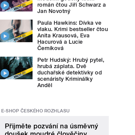
román čtou Jiří Schwarz a
Jan Novotný
Paula Hawkins: Dívka ve
vlaku. Krimi bestseller čtou
Anita Krausová, Eva
Hacurová a Lucie
Černíková
Petr Hudský: Hrubý pytel,
hrubá záplata. Dvě
duchařské detektivky od
scenáristy Kriminálky
Anděl
E-SHOP ČESKÉHO ROZHLASU
Přijměte pozvání na úsměvný
doušek moudré člověčiny.