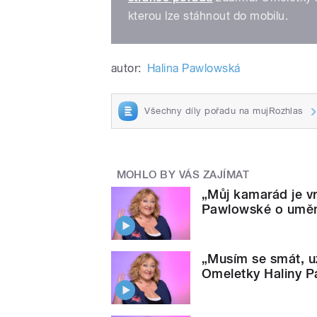
kterou lze stáhnout do mobilu.
autor:
Halina Pawlowská
Všechny díly pořadu na mujRozhlas
MOHLO BY VÁS ZAJÍMAT
„Můj kamarád je vr
Pawlowské o uměn
„Musím se smát, už
Omeletky Haliny 