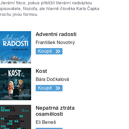
Literární fikce, pokus přiblížit literární nadsázkou
spisovatele, filozofa, ale hlavně člověka Karla Čapka
trochu jinou formou.
Adventní radosti
František Novotný
Koupit
Kost
Bára Dočkalová
Koupit
Nepatrná ztráta
osamělosti
Eli Beneš