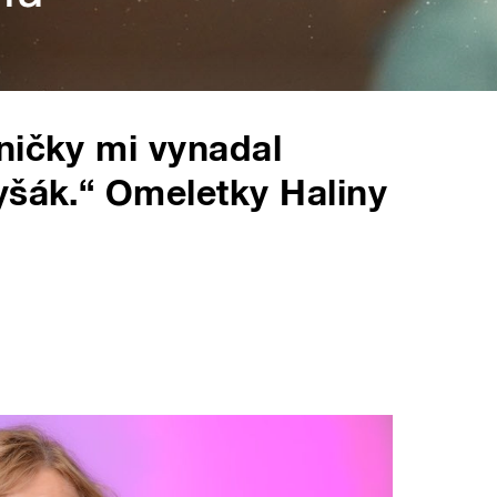
ničky mi vynadal
yšák.“ Omeletky Haliny