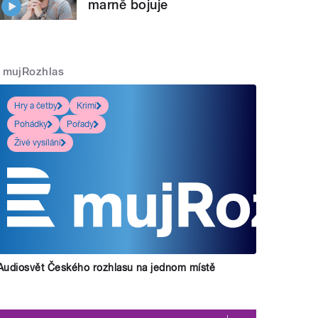
marně bojuje
mujRozhlas
Hry a četby
Krimi
Pohádky
Pořady
Živé vysílání
Audiosvět Českého rozhlasu na jednom místě