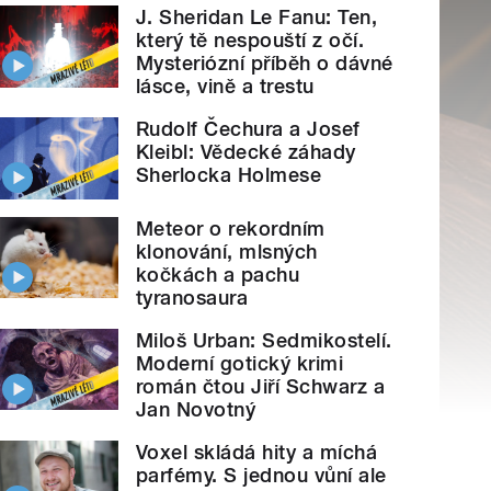
J. Sheridan Le Fanu: Ten,
který tě nespouští z očí.
Mysteriózní příběh o dávné
lásce, vině a trestu
Rudolf Čechura a Josef
Kleibl: Vědecké záhady
Sherlocka Holmese
Meteor o rekordním
klonování, mlsných
kočkách a pachu
tyranosaura
Miloš Urban: Sedmikostelí.
Moderní gotický krimi
román čtou Jiří Schwarz a
Jan Novotný
Voxel skládá hity a míchá
parfémy. S jednou vůní ale