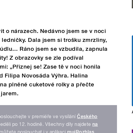
t o nárazech. Nedávno jsem se v noci
ledničky. Dala jsem si trošku zmrzliny,
trúdlu… Ráno jsem se vzbudila, zapnula
lity! Z obrazovky se zle podíval
i: „Přiznej se! Zase tě v noci honila
d Filipa Novosáda Výhra. Halina
na plněné cuketové rolky a přečte
 jarem.
slouchejte v premiéře ve vysílání
Českého
děli po 12. hodině. Všechny díly najdete
na
ůžete poslouchat i v aplikaci
mujRozhlas
,