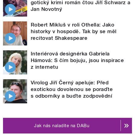
gotický krimi román čtou Jiří Schwarz a
Jan Novotný
Robert Mikluš v roli Othella: Jako
historky v hospodě. Tak by se měl
recitovat Shakespeare
Interiérová designérka Gabriela
Hámová: S čím bojuju, jsou inspirace
z internetu
Virolog Jiří Černý apeluje: Před
exotickou dovolenou se poraďte
s odborníky a buďte zodpovědní
Jak nás naladíte na DABu