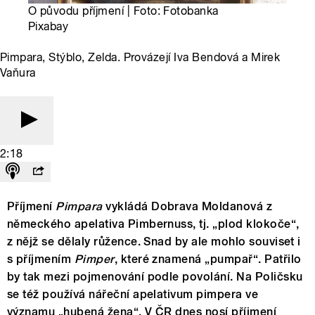
O původu příjmení | Foto: Fotobanka
Pixabay
Pimpara, Stýblo, Zelda. Provázejí Iva Bendová a Mirek
Vaňura
2:18
Příjmení
Pimpara
vykládá Dobrava Moldanová z
německého apelativa Pimbernuss, tj. „plod klokoče“,
z nějž se dělaly růžence. Snad by ale mohlo souviset i
s příjmením
Pimper
, které znamená „pumpař“. Patřilo
by tak mezi pojmenování podle povolání. Na Poličsku
se též používá nářeční apelativum pimpera ve
významu „hubená žena“. V ČR dnes nosí příjmení