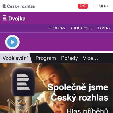
Přejít k hlavnímu obsahu
MENU
ŽIVĚ
PROGRAM
AUDIOARCHIV
KAMERY
Vzdělávání
Program
Pořady
Více
…