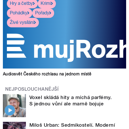
Hry a četby
Krimi
Pohádky
Pořady
Živé vysílání
Audiosvět Českého rozhlasu na jednom místě
NEJPOSLOUCHANĚJŠÍ
Voxel skládá hity a míchá parfémy.
S jednou vůní ale marně bojuje
Miloš Urban: Sedmikostelí. Moderní